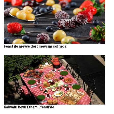
Feast ile meyve dört mevsim sofrada
Kahvaltı keyfi Ethem Efendi’de