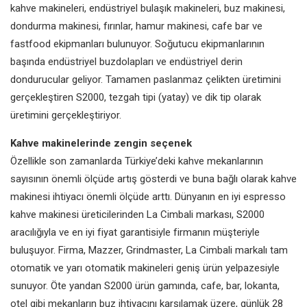
kahve makineleri, endüstriyel bulaşık makineleri, buz makinesi,
dondurma makinesi, fırınlar, hamur makinesi, cafe bar ve
fastfood ekipmanları bulunuyor. Soğutucu ekipmanlarının
başında endüstriyel buzdolapları ve endüstriyel derin
dondurucular geliyor. Tamamen paslanmaz çelikten üretimini
gerçekleştiren S2000, tezgah tipi (yatay) ve dik tip olarak
üretimini gerçekleştiriyor.
Kahve makinelerinde zengin seçenek
Özellikle son zamanlarda Türkiye’deki kahve mekanlarının
sayısının önemli ölçüde artış gösterdi ve buna bağlı olarak kahve
makinesi ihtiyacı önemli ölçüde arttı. Dünyanın en iyi espresso
kahve makinesi üreticilerinden La Cimbali markası, S2000
aracılığıyla ve en iyi fiyat garantisiyle firmanın müşteriyle
buluşuyor. Firma, Mazzer, Grindmaster, La Cimbali markalı tam
otomatik ve yarı otomatik makineleri geniş ürün yelpazesiyle
sunuyor. Öte yandan S2000 ürün gamında, cafe, bar, lokanta,
otel gibi mekanların buz ihtiyacını karşılamak üzere, günlük 28