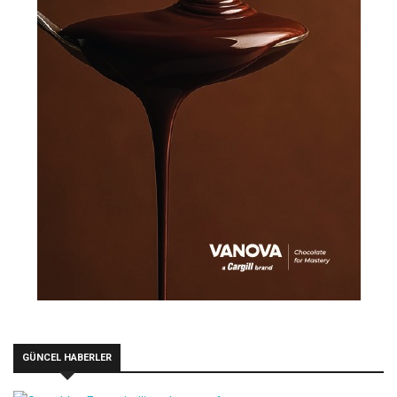
GÜNCEL HABERLER
Syma’dan Ege esintili paylaşım sofrası