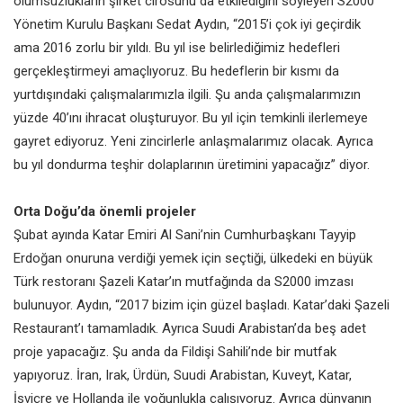
olumsuzlukların şirket cirosunu da etkilediğini söyleyen S2000
Yönetim Kurulu Başkanı Sedat Aydın, “2015’i çok iyi geçirdik
ama 2016 zorlu bir yıldı. Bu yıl ise belirlediğimiz hedefleri
gerçekleştirmeyi amaçlıyoruz. Bu hedeflerin bir kısmı da
yurtdışındaki çalışmalarımızla ilgili. Şu anda çalışmalarımızın
yüzde 40’ını ihracat oluşturuyor. Bu yıl için temkinli ilerlemeye
gayret ediyoruz. Yeni zincirlerle anlaşmalarımız olacak. Ayrıca
bu yıl dondurma teşhir dolaplarının üretimini yapacağız” diyor.
Orta Doğu’da önemli projeler
Şubat ayında Katar Emiri Al Sani’nin Cumhurbaşkanı Tayyip
Erdoğan onuruna verdiği yemek için seçtiği, ülkedeki en büyük
Türk restoranı Şazeli Katar’ın mutfağında da S2000 imzası
bulunuyor. Aydın, “2017 bizim için güzel başladı. Katar’daki Şazeli
Restaurant’ı tamamladık. Ayrıca Suudi Arabistan’da beş adet
proje yapacağız. Şu anda da Fildişi Sahili’nde bir mutfak
yapıyoruz. İran, Irak, Ürdün, Suudi Arabistan, Kuveyt, Katar,
İsviçre ve Hollanda ile yoğunlukla çalışıyoruz. Ayrıca dünyanın