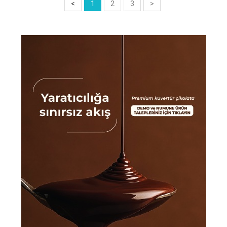
<
1
2
3
>