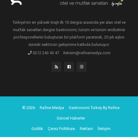
Türkiye’nin en yüksek tirajlı ilk 10 dergisi arasında yer alan otel ve
mutfak sanatları dergisi Gastronomi, turizm ve turizm endüstrisi
profesyonellerini buluşturan bir platform yaratarak, 20 yılı aşkın
süredir sektörün gelişimine katkıda bulunuyor.
0212 243 43 47
iletisim@rafinemedya.com
© 2026
Rafine Medya
Gastronomi Turkey By Rafine
Güncel Haberler
Gizlilik
Çerez Politikası
Reklam
İletişim