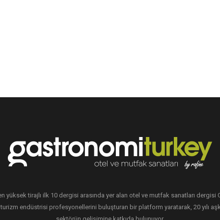
en yüksek tirajlı ilk 10 dergisi arasında yer alan otel ve mutfak sanatları dergis
 turizm endüstrisi profesyonellerini buluşturan bir platform yaratarak, 20 yılı aşk
sektörün gelişimine katkıda bulunuyor.