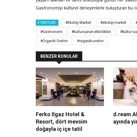
yaşam alanları ve tarihi dokusuyla günün her saatin
Gastronomiyi kültürel deneyimlerle buluşturan bu ö
ETIKETLER:
#Ekoloji Market
#ekoloji-market
#Gastronomi
#kultursanat-etkinlikleri
#kültür-sa
#Organik Üretim
#organik-uretim
BENZER KONULAR
Ferko Ilgaz Hotel &
d.ream A
Resort, dört mevsim
ayında yi
doğayla iç içe tatil