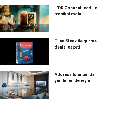
L'OR Coconut Iced ile
tropikal mola
Tuna Steak ile gurme
deniz lezzeti
Address Istanbul'da
yenilenen deneyim
rld Food Istanbul
Malezya Büyükelçisi’nden
pılarını açtı
jackfruit şov