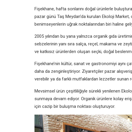
Fişekhane, hafta sonlarını doğal ürünlerle buluştur
pazar günü Taş Meydan’da kurulan Ekoloji Market, org
benimseyenlerin uğrak noktalarından biri haline geli
2005 yılından bu yana yalnızca organik gıda üreti
sebzelerinin yanı sıra salça, reçel, makarna ve zeyti
ve katkısız ürünlerden oluşan seçki, doğal beslenmey
Fişekhane’nin kültür, sanat ve gastronomiyi aynı ça
daha da zenginleştiriyor. Ziyaretçiler pazar alışveri
verebilir ya da farklı mutfaklardan lezzetler sunan
Mevsimsel ürün çeşitliliğiyle sürekli yenilenen Ekolo
sunmaya devam ediyor. Organik ürünlere kolay erişi
için cazip bir buluşma noktası oluşturuyor.