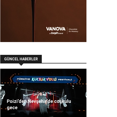
GÜNCEL HABERLER
Poizi’den Nevşehir’de coşkulu
gece