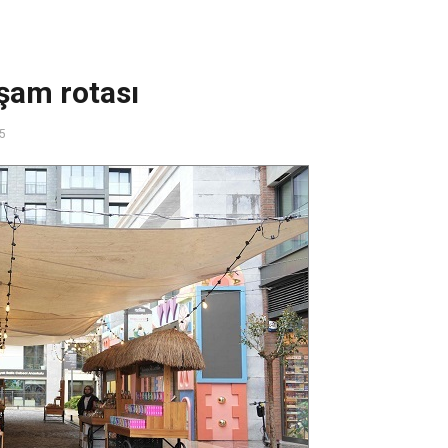
şam rotası
35