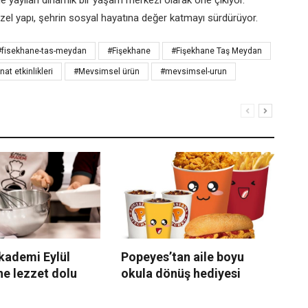
e yayılan dinamik bir yaşam merkezi olarak öne çıkıyor.
zel yapı, şehrin sosyal hayatına değer katmayı sürdürüyor.
#fisekhane-tas-meydan
#Fişekhane
#Fişekhane Taş Meydan
nat etkinlikleri
#Mevsimsel ürün
#mevsimsel-urun
kademi Eylül
Popeyes’tan aile boyu
Wo
ne lezzet dolu
okula dönüş hediyesi
ka