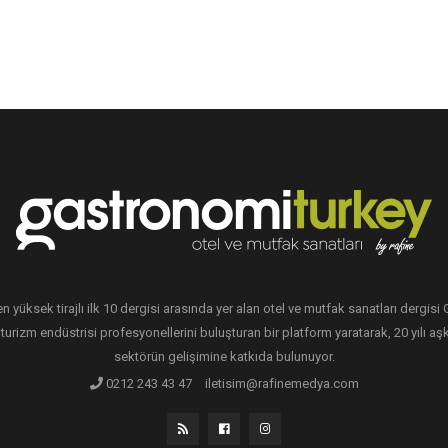
en yüksek tirajlı ilk 10 dergisi arasında yer alan otel ve mutfak sanatları dergis
 turizm endüstrisi profesyonellerini buluşturan bir platform yaratarak, 20 yılı aşk
sektörün gelişimine katkıda bulunuyor.
0212 243 43 47
iletisim@rafinemedya.com