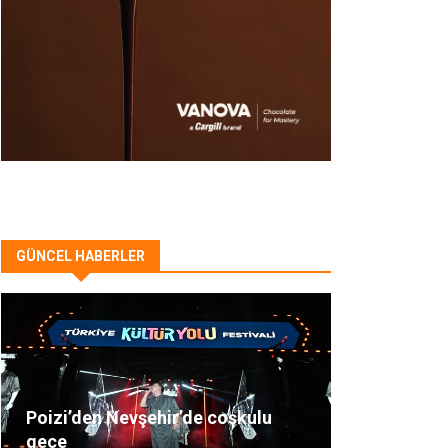
GÜNCEL HABERLER
Poizi’den Nevşehir’de coşkulu
gece