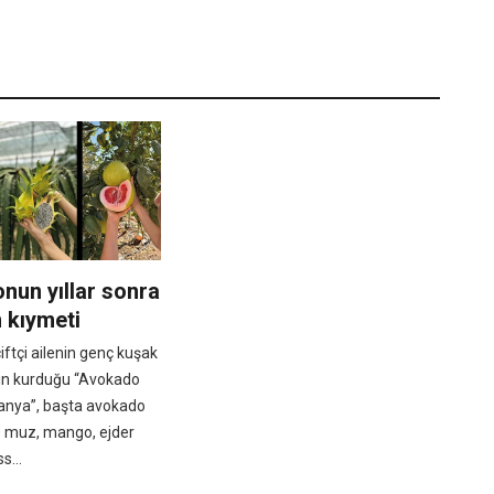
un yıllar sonra
n kıymeti
çiftçi ailenin genç kuşak
nin kurduğu “Avokado
anya”, başta avokado
 muz, mango, ejder
s...