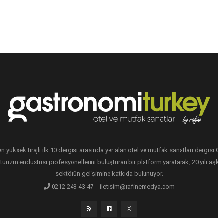
en yüksek tirajlı ilk 10 dergisi arasında yer alan otel ve mutfak sanatları dergis
 turizm endüstrisi profesyonellerini buluşturan bir platform yaratarak, 20 yılı aşk
sektörün gelişimine katkıda bulunuyor.
0212 243 43 47
iletisim@rafinemedya.com