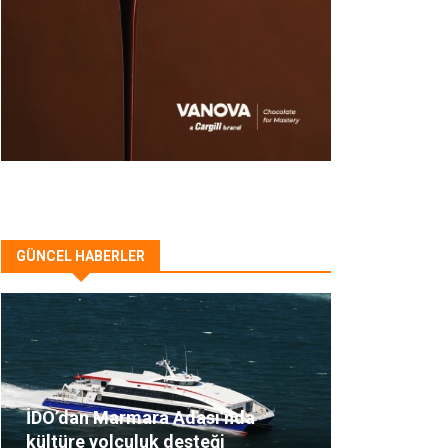
GÜNCEL HABERLER
İDO’dan Marmara Adası’nda
kültüre yolculuk desteği