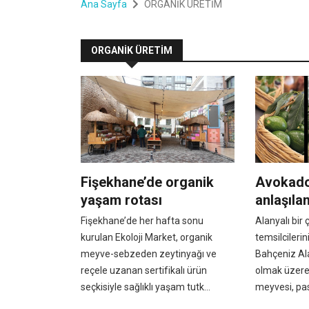
Ana Sayfa
ORGANİK ÜRETİM
ORGANİK ÜRETİM
Fişekhane’de organik
Avokadon
yaşam rotası
anlaşıla
Fişekhane’de her hafta sonu
Alanyalı bir 
kurulan Ekoloji Market, organik
temsilcileri
meyve-sebzeden zeytinyağı ve
Bahçeniz Al
reçele uzanan sertifikalı ürün
olmak üzere
seçkisiyle sağlıklı yaşam tutk...
meyvesi, pas