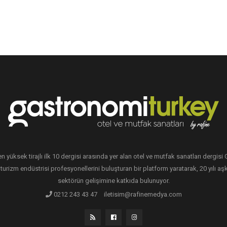
en yüksek tirajlı ilk 10 dergisi arasında yer alan otel ve mutfak sanatları dergis
 turizm endüstrisi profesyonellerini buluşturan bir platform yaratarak, 20 yılı aşk
sektörün gelişimine katkıda bulunuyor.
0212 243 43 47
iletisim@rafinemedya.com