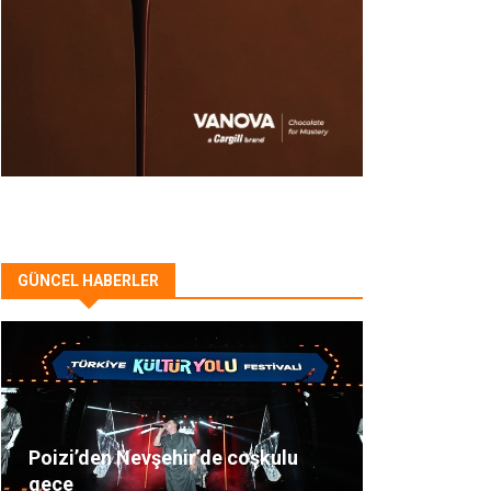
GÜNCEL HABERLER
Poizi’den Nevşehir’de coşkulu
gece