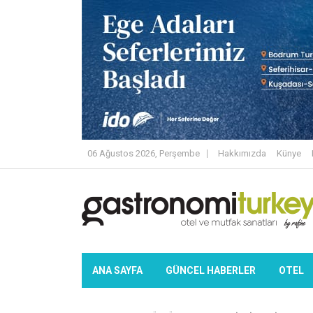
06 Ağustos 2026, Perşembe
Hakkımızda
Künye
ANA SAYFA
GÜNCEL HABERLER
OTEL