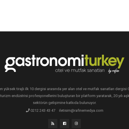
en yüksek tirajlı ilk 10 dergisi arasında yer alan otel ve mutfak sanatları dergis
 turizm endüstrisi profesyonellerini buluşturan bir platform yaratarak, 20 yılı aşk
sektörün gelişimine katkıda bulunuyor.
0212 243 43 47
iletisim@rafinemedya.com