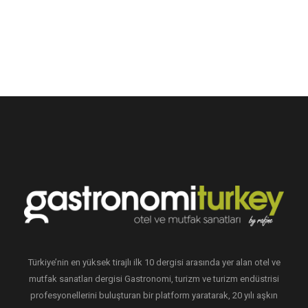
Türkiye’nin en yüksek tirajlı ilk 10 dergisi arasında yer alan otel ve
mutfak sanatları dergisi Gastronomi, turizm ve turizm endüstrisi
profesyonellerini buluşturan bir platform yaratarak, 20 yılı aşkın