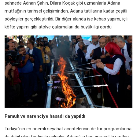
sahnede Adnan Şahin, Dilara Koçak gibi uzmanlarla Adana
mutfağının tarihsel gelişiminden, Adana tatlılarına kadar çeşitli
söyleşiler gerçekleştirildi. Bir diğer alanda ise kebap yapımı, içli
köfte yapımı gibi atölye çalışmaları da büyük ilgi gördü.
Pamuk ve narenciye hasadı da yapıldı
Türkiye’nin en önemli seyahat acentelerinin de tur programlarına
da dahil olan festivale gelenler, Adana’ya has yöresel lezzetleri