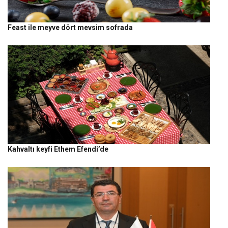
Feast ile meyve dört mevsim sofrada
Kahvaltı keyfi Ethem Efendi’de