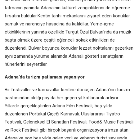
tatmanın yanında Adana’nın kültürel zenginliklerini de öğrenme
fırsatını buldular.Kentin tarihi mekanlarını ziyaret eden konuklar,
pamuk ve narenciye hasadına da katıldılar.
Yeme-içme
etkinliklerinin yanında özellikle Turgut Özal Bulvarı'nda da müzik
başta olmak üzere çeşitli eğlenceli sokak etkinlikleri de
düzenlendi. Bulvar boyunca konuklar lezzet noktalarını gezerken
aynı zamanda yürüme alanında Adanalı gösteri sanatçıların
hünerlerini seyrettiler.
Adana’da turizm patlaması yaşanıyor
Bir festivaller ve karnavallar kentine dönüşen Adana’nın turizm
pastasından aldığı pay da her geçen yıl katlanarak artıyor.
Yıllardır gerçekleştirilen Adana Film Festivali, beş yıldır
düzenlenen Portakal Çiçeği Karnavalı, Uluslararası Tiyatro
Festivali, Geleneksel El Sanatları Festivali, Food& Music Festivali
ve Rock Festivali gibi birçok başarılı organizasyona imza atan
Adana’ya son beş yılda gelen yerli ve yabancı turist sayısında