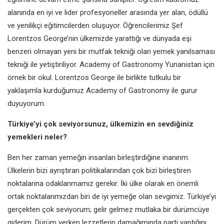
alanında en iyi ve lider
profesyoneller arasında yer alan,
ödüllü
ve yenilikçi eğitimcilerden
oluşuyor. Öğrencilerimiz Şef
Lorentzos
George’nin ülkemizde yarattığı
ve dünyada eşi
benzeri olmayan
yeni bir mutfak tekniği olan yemek
yanılsaması
tekniği ile yetiştiriliyor.
Academy of Gastronomy Yunanistan
için
örnek bir okul. Lorentzos
George ile birlikte tutkulu bir
yaklaşımla kurduğumuz Academy of
Gastronomy ile gurur
duyuyorum.
Türkiye’yi çok seviyorsunuz, ülkemizin
en sevdiğiniz
yemekleri neler?
Ben her zaman yemeğin insanları
birleştirdiğine inanırım.
Ülkelerin bizi
ayrıştıran politikalarından çok bizi
birleştiren
noktalarına odaklanmamız
gerekir. İki ülke olarak en önemli
ortak
noktalarımızdan biri de iyi yemeğe
olan sevgimiz. Türkiye’yi
gerçekten
çok seviyorum; gelir gelmez mutlaka
bir dürümcüye
giderim. Dürüm
yerken lezzetlerin damağımında
parti yaptığını