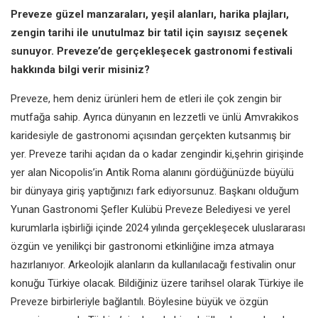
Preveze güzel manzaraları, yeşil
alanları, harika plajları,
zengin
tarihi ile unutulmaz bir tatil için
sayısız seçenek
sunuyor. Preveze’de
gerçekleşecek gastronomi festivali
hakkında bilgi verir misiniz?
Preveze, hem deniz ürünleri hem
de etleri ile çok zengin bir
mutfağa
sahip. Ayrıca dünyanın en lezzetli
ve ünlü Amvrakikos
karidesiyle de
gastronomi açısından gerçekten
kutsanmış bir
yer. Preveze tarihi
açıdan da o kadar zengindir ki,şehrin
girişinde
yer alan Nicopolis’in Antik
Roma alanını gördüğünüzde büyülü
bir dünyaya giriş yaptığınızı fark
ediyorsunuz. Başkanı olduğum
Yunan
Gastronomi Şefler Kulübü Preveze
Belediyesi ve yerel
kurumlarla işbirliği
içinde 2024 yılında gerçekleşecek
uluslararası
özgün ve yenilikçi bir
gastronomi etkinliğine imza atmaya
hazırlanıyor. Arkeolojik alanların da
kullanılacağı festivalin onur
konuğu
Türkiye olacak. Bildiğiniz üzere tarihsel
olarak Türkiye ile
Preveze birbirleriyle
bağlantılı. Böylesine büyük ve özgün