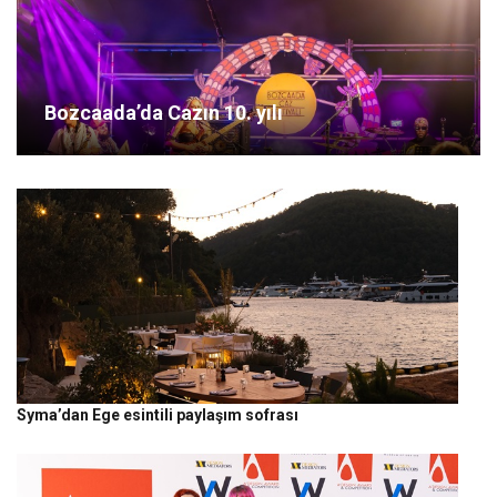
Bozcaada’da Cazın 10. yılı
Syma’dan Ege esintili paylaşım sofrası