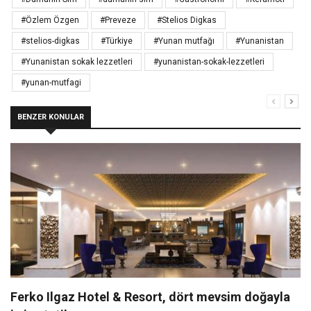
#Özlem Özgen
#Preveze
#Stelios Digkas
#stelios-digkas
#Türkiye
#Yunan mutfağı
#Yunanistan
#Yunanistan sokak lezzetleri
#yunanistan-sokak-lezzetleri
#yunan-mutfagi
BENZER KONULAR
Ferko Ilgaz Hotel & Resort, dört mevsim doğayla