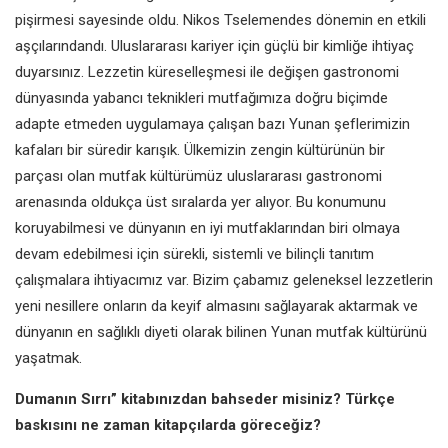
pişirmesi sayesinde oldu.
Nikos Tselemendes dönemin en etkili
aşçılarındandı. Uluslararası kariyer için
güçlü bir kimliğe ihtiyaç
duyarsınız.
Lezzetin küreselleşmesi ile değişen
gastronomi
dünyasında yabancı
teknikleri mutfağımıza doğru biçimde
adapte etmeden uygulamaya çalışan
bazı Yunan şeflerimizin
kafaları bir
süredir karışık. Ülkemizin zengin
kültürünün bir
parçası olan mutfak
kültürümüz uluslararası gastronomi
arenasında oldukça üst sıralarda yer
alıyor. Bu konumunu
koruyabilmesi
ve dünyanın en iyi mutfaklarından biri
olmaya
devam edebilmesi için sürekli,
sistemli ve bilinçli tanıtım
çalışmalara
ihtiyacımız var. Bizim çabamız
geleneksel lezzetlerin
yeni nesillere
onların da keyif almasını sağlayarak
aktarmak ve
dünyanın en sağlıklı
diyeti olarak bilinen Yunan mutfak
kültürünü
yaşatmak.
Dumanın Sırrı” kitabınızdan bahseder
misiniz? Türkçe
baskısını ne zaman
kitapçılarda göreceğiz?