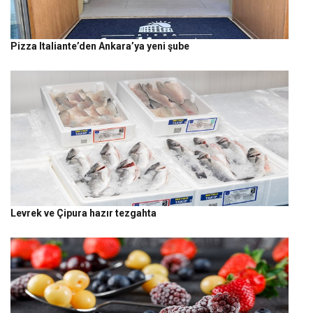
Pizza Italiante’den Ankara’ya yeni şube
Levrek ve Çipura hazır tezgahta