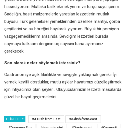
hissediyorum. Mutlaka
balık ekmek yerim ve turşu suyu
içerim.
Sadeliğin, basit malzemelerle
yaratılan lezzetlerin mutlak
büyüsü.
Türk geleneksel yemeklerinden
özellikle mantıyı, çorba
çeşitlerini ve
su böreğini bayılarak yiyorum. Büyük
bir porsiyon
vazgeçemediklerim
arasında. Sevdiğim lezzetleri burada
saymaya kalksam derginin üç sayısını
bana ayırmanız
gerekecek.
Son olarak neler söylemek istersiniz?
Gastronomiye açık fikirlilikle ve
sevgiyle yaklaşmak gerekir.İyi
yemek, keyifli dostluklar, mutlu
aşklar hayatımızı güzelleştirmek
için ihtiyacımız olan şeyler...
Okuyucularınızın lezzetli masalarda
güzel bir hayat geçirmelerini
ETIKETLER:
#A Dish from East
#a-dish-from-east
#Dumanın Sırrı
#dumanin-sirri
#Gastronomi
#Keramoti