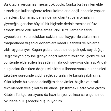
Bu kitapla verdiğimiz mesaj
çok güçlü. Çünkü bu besinleri elde
etmek için kullandığımız
teknik
kelimelerle değil, bedenle yapılan
bir
eylem. Dumanın, içerisinde var olan
tat ve aromaların
yiyeceğin içerisine
büyülü bir biçimde derinlemesine
nüfuz
etmek üzere onu sarmalaması
gibi. Tütsülemenin tarihi
yiyeceklerin
zorunluluktan saklanması kaygısı ile
atalarımızın
mağaralarda yaşadığı
dönemlere kadar uzanıyor ve
binlerce
yıldır uygulanıyor. Bugün
gıda endüstrisinde pek çok şey
değişti.
Değişmeyen şey ise gıdaya
değer katan tütsüleme işlemi ve bu
yöntemle elde edilen lezzetlerin
hala çok seviliyor olması. Ancak
bu
gıdaları üretirken doğru teknikleri
kullanmazsanız bu besinleri
tüketme
sürecinde ciddi sağlık sorunları ile
karşılaşabilirsiniz.
Yıllar içinde bu
alanda edindiğim deneyimler, bilgiler
ve pratik
tekniklerden yola çıkarak
bu alana ışık tutmak üzere yola
çıktım.
Kitabın Türkçe versiyonu da
hazırlanıyor ve kısa süre içerisinde
okurlarla buluşacağını düşünüyorum.