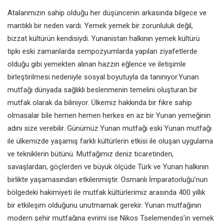
Atalarımızın sahip olduğu her
düşüncenin arkasında bilgece ve
mantıklı bir neden vardı. Yemek
yemek bir zorunluluk değil,
bizzat
kültürün kendisiydi. Yunanistan
halkının yemek kültürü
tıpkı eski
zamanlarda sempozyumlarda
yapılan ziyafetlerde
olduğu gibi
yemekten alınan hazzın eğlence ve
iletişimle
birleştirilmesi nedeniyle
sosyal boyutuyla da tanınıyor.
Yunan
mutfağı dünyada sağlıklı
beslenmenin temelini oluşturan bir
mutfak olarak da biliniyor. Ülkemiz
hakkında bir fikre sahip
olmasalar
bile hemen hemen herkes en az bir
Yunan yemeğinin
adını size verebilir.
Günümüz Yunan mutfağı eski Yunan
mutfağı
ile ülkemizde yaşamış
farklı kültürlerin etkisi ile oluşan
uygulama
ve tekniklerin bütünü.
Mutfağımız deniz ticaretinden,
savaşlardan, göçlerden ve büyük
ölçüde Türk ve Yunan halkının
birlikte
yaşamasından etkilenmiştir. Osmanlı
İmparatorluğu’nun
bölgedeki
hakimiyeti ile mutfak kültürlerimiz
arasında 400 yıllık
bir etkileşim
olduğunu unutmamak gerekir. Yunan
mutfağının
modern şehir mutfağına
evrimi ise Nikos Tselemendes’in
yemek