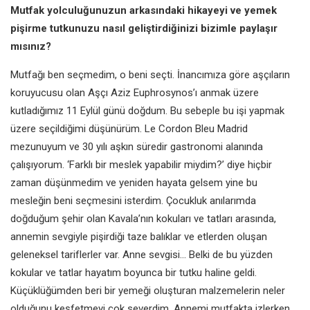
Mutfak yolculuğunuzun arkasındaki
hikayeyi ve yemek
pişirme tutkunuzu
nasıl geliştirdiğinizi bizimle paylaşır
mısınız?
Mutfağı ben seçmedim, o beni seçti.
İnancımıza göre aşçıların
koruyucusu
olan Aşçı Aziz Euphrosynos’ı anmak
üzere
kutladığımız 11 Eylül günü
doğdum. Bu sebeple bu işi yapmak
üzere seçildiğimi düşünürüm. Le
Cordon Bleu Madrid
mezunuyum
ve 30 yılı aşkın süredir gastronomi
alanında
çalışıyorum. ‘Farklı bir
meslek yapabilir miydim?’ diye
hiçbir
zaman düşünmedim ve
yeniden hayata gelsem yine bu
mesleğin beni seçmesini isterdim.
Çocukluk anılarımda
doğduğum
şehir olan Kavala’nın kokuları ve
tatları arasında,
annemin sevgiyle
pişirdiği taze balıklar ve etlerden
oluşan
geleneksel tariflerler var. Anne
sevgisi... Belki de bu yüzden
kokular
ve tatlar hayatım boyunca bir tutku
haline geldi.
Küçüklüğümden beri bir
yemeği oluşturan malzemelerin neler
olduğunu keşfetmeyi çok severdim.
Annemi mutfakta izlerken