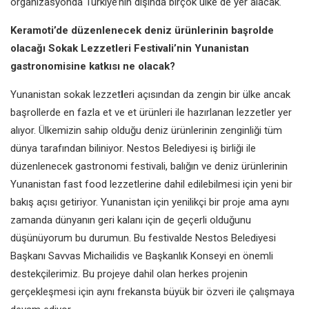
organizasyonda Türkiye’nin dışında
birçok ülke de yer alacak.
Keramoti’de düzenlenecek deniz
ürünlerinin başrolde
olacağı Sokak
Lezzetleri Festivali’nin Yunanistan
gastronomisine katkısı ne olacak?
Yunanistan sokak lezzet
l
eri açısından
da zengin bir ülke ancak
başrollerde
en fazla et ve et ürünleri ile hazırlanan
lezzetler yer
alıyor. Ülkemizin sahip
olduğu deniz ürünlerinin zenginliği
tüm
dünya tarafından biliniyor. Nestos
Belediyesi iş birliği ile
düzenlenecek
gastronomi festivali, balığın ve deniz
ürünlerinin
Yunanistan fast food
lezzetlerine dahil edilebilmesi için yeni
bir
bakış açısı getiriyor. Yunanistan
için yenilikçi bir proje ama aynı
zamanda dünyanın geri kalanı için
de geçerli olduğunu
düşünüyorum
bu durumun. Bu festivalde Nestos
Belediyesi
Başkanı Savvas Michailidis
ve Başkanlık Konseyi en önemli
destekçilerimiz. Bu projeye dahil olan
herkes projenin
gerçekleşmesi için
aynı frekansta büyük bir özveri ile
çalışmaya