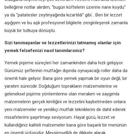
belleğime
notlar alırdım, “bugün köftelerin
üzerine nane koydu”
ya da “patatesler
zeytinyağında kızartıldı” gibi... Ben bir
lezzet
aşığıyım ve bu aşk profesyonel
bilgilerle zenginleşerek zamanla
büyük bir tutkuya dönüştü.
Sizi tanımayanlar ve lezzetlerinizi
tatmamış olanlar için
yemek felsefenizi
nasıl tanımlarsınız?
Yemek pişirme süreçleri her
zamankinden daha hızlı gelişiyor.
Günümüz şeflerinin mutfağın dışında
oynayacağı roller daha da
önemli
hale geliyor. Bana göre yemek
yapmak bir oyun değil, bir
yaratım
sürecidir. Doğduğum toprakların
malzemelerine ve
geleneksel
pişirme yöntemlerine olan merakım
ve saygımla
malzemelerin gerçek
kimliğini ve lezzetini kaybetmeden
onlara
yeni malzemeler ve yenilikçi
mutfak tekniklerini de dahil ederek
misafirlerimi şaşırtmayı seviyorum.
Hayal gücü, lezzet ve
kullandığınız
kaliteli malzemeler bana göre başarılı
bir menünün
en önemli üçlüsüdür.
Mevsimselliği de dikkate alarak