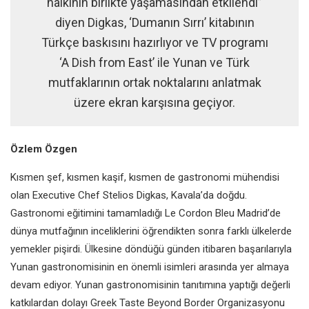
halkının birlikte yaşamasından etkilendi”
diyen Digkas, ‘Dumanın Sırrı’ kitabının
Türkçe baskısını hazırlıyor ve TV programı
‘A Dish from East’ ile Yunan ve Türk
mutfaklarının ortak noktalarını anlatmak
üzere ekran karşısına geçiyor.
Özlem Özgen
Kısmen şef, kısmen kaşif, kısmen
de gastronomi mühendisi
olan Executive Chef Stelios Digkas,
Kavala’da doğdu.
Gastronomi
eğitimini tamamladığı Le Cordon
Bleu Madrid’de
dünya mutfağının
inceliklerini öğrendikten sonra
farklı ülkelerde
yemekler pişirdi.
Ülkesine döndüğü günden itibaren
başarılarıyla
Yunan gastronomisinin
en önemli isimleri arasında yer
almaya
devam ediyor. Yunan
gastronomisinin tanıtımına yaptığı
değerli
katkılardan dolayı Greek
Taste Beyond Border Organizasyonu