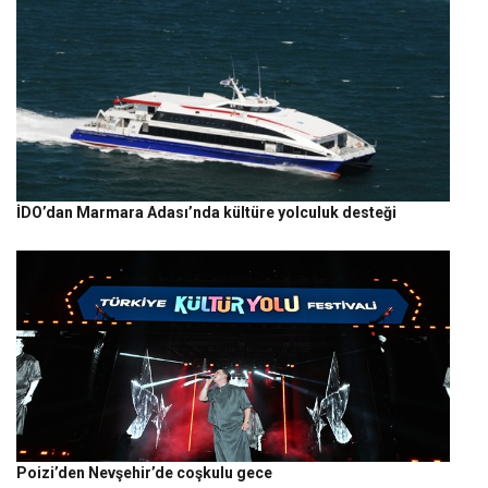
İDO’dan Marmara Adası’nda kültüre yolculuk desteği
Poizi’den Nevşehir’de coşkulu gece