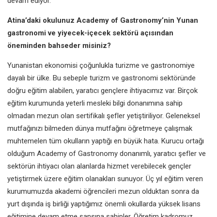
devam ediyor.
Atina’daki okulunuz Academy of
Gastronomy’nin Yunan
gastronomi
ve yiyecek-içecek sektörü açısından
öneminden bahseder misiniz?
Yunanistan ekonomisi çoğunlukla
turizme ve gastronomiye
dayalı
bir ülke. Bu sebeple turizm ve
gastronomi sektöründe
doğru
eğitim alabilen, yaratıcı gençlere
ihtiyacımız var. Birçok
eğitim
kurumunda yeterli mesleki bilgi
donanımına sahip
olmadan mezun
olan sertifikalı şefler yetiştiriliyor.
Geleneksel
mutfağınızı bilmeden
dünya mutfağını öğretmeye çalışmak
muhtemelen tüm okulların yaptığı en
büyük hata. Kurucu ortağı
olduğum
Academy of Gastronomy donanımlı,
yaratıcı şefler ve
sektörün ihtiyacı
olan alanlarda hizmet verebilecek
gençler
yetiştirmek üzere eğitim
olanakları sunuyor. Üç yıl eğitim veren
kurumumuzda akademi öğrencileri
mezun olduktan sonra da
yurt dışında
iş birliği yaptığımız önemli okullarda
yüksek lisans
eğitimine devam
etme şansına sahipler. Öğretim
kadromuz