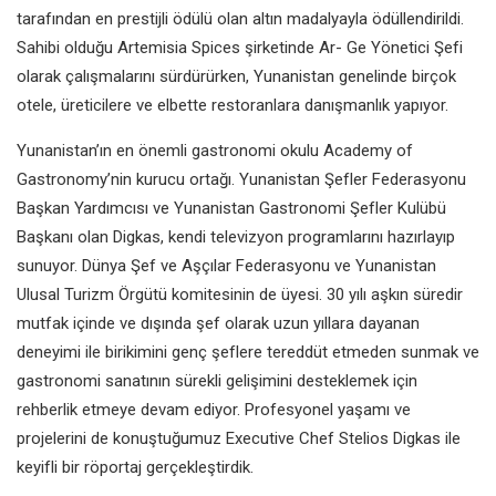
tarafından en prestijli ödülü olan
altın madalyayla ödüllendirildi.
Sahibi
olduğu Artemisia Spices şirketinde Ar-
Ge Yönetici Şefi
olarak çalışmalarını
sürdürürken, Yunanistan genelinde
birçok
otele, üreticilere ve elbette
restoranlara danışmanlık yapıyor.
Yunanistan’ın en önemli gastronomi
okulu Academy of
Gastronomy’nin
kurucu ortağı. Yunanistan Şefler
Federasyonu
Başkan Yardımcısı ve
Yunanistan Gastronomi Şefler Kulübü
Başkanı olan Digkas, kendi televizyon
programlarını hazırlayıp
sunuyor.
Dünya Şef ve Aşçılar Federasyonu
ve Yunanistan
Ulusal Turizm Örgütü
komitesinin de üyesi. 30 yılı aşkın
süredir
mutfak içinde ve dışında
şef olarak uzun yıllara dayanan
deneyimi ile birikimini genç şeflere
tereddüt etmeden sunmak ve
gastronomi sanatının sürekli gelişimini
desteklemek için
rehberlik etmeye
devam ediyor. Profesyonel yaşamı
ve
projelerini de konuştuğumuz
Executive Chef Stelios Digkas ile
keyifli
bir röportaj gerçekleştirdik.