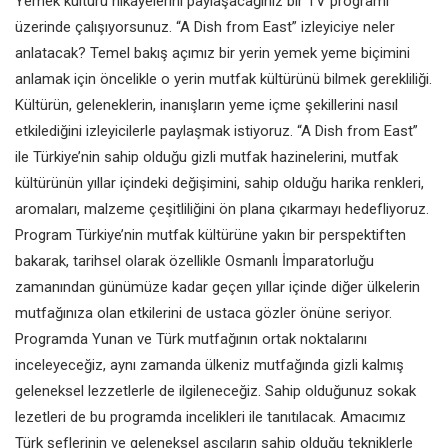
Yemek kültürü hikayelerini
paylaşacağınız bir TV programı
üzerinde çalışıyorsunuz. “A Dish from
East” izleyiciye neler
anlatacak?
Temel bakış açımız bir yerin yemek
yeme biçimini
anlamak için öncelikle
o yerin mutfak kültürünü bilmek
gerekliliği.
Kültürün, geleneklerin,
inanışların yeme içme şekillerini nasıl
etkilediğini izleyicilerle paylaşmak
istiyoruz. “A Dish from East”
ile
Türkiye’nin sahip olduğu gizli mutfak
hazinelerini, mutfak
kültürünün
yıllar içindeki değişimini, sahip
olduğu harika renkleri,
aromaları,
malzeme çeşitliliğini ön plana
çıkarmayı hedefliyoruz.
Program
Türkiye’nin mutfak kültürüne yakın bir
perspektiften
bakarak, tarihsel olarak
özellikle Osmanlı İmparatorluğu
zamanından günümüze kadar
geçen yıllar içinde diğer ülkelerin
mutfağınıza olan etkilerini de ustaca
gözler önüne seriyor.
Programda
Yunan ve Türk mutfağının ortak
noktalarını
inceleyeceğiz, aynı
zamanda ülkeniz mutfağında gizli
kalmış
geleneksel lezzetlerle de
ilgileneceğiz. Sahip olduğunuz sokak
lezetleri de bu programda incelikleri
ile tanıtılacak. Amacımız
Türk şeflerinin
ve geleneksel aşçıların sahip olduğu
tekniklerle