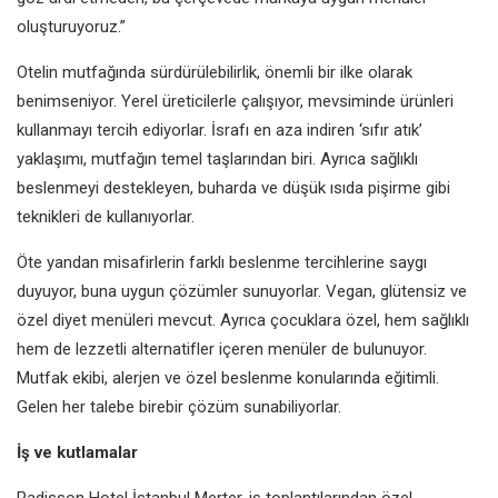
oluşturuyoruz.”
Otelin mutfağında sürdürülebilirlik, önemli bir ilke olarak
benimseniyor. Yerel üreticilerle çalışıyor, mevsiminde ürünleri
kullanmayı tercih ediyorlar. İsrafı en aza indiren ‘sıfır atık’
yaklaşımı, mutfağın temel taşlarından biri. Ayrıca sağlıklı
beslenmeyi destekleyen, buharda ve düşük ısıda pişirme gibi
teknikleri de kullanıyorlar.
Öte yandan misafirlerin farklı beslenme tercihlerine saygı
duyuyor, buna uygun çözümler sunuyorlar. Vegan, glütensiz ve
özel diyet menüleri mevcut. Ayrıca çocuklara özel, hem sağlıklı
hem de lezzetli alternatifler içeren menüler de bulunuyor.
Mutfak ekibi, alerjen ve özel beslenme konularında eğitimli.
Gelen her talebe birebir çözüm sunabiliyorlar.
İş ve kutlamalar
Radisson Hotel İstanbul Merter, iş toplantılarından özel