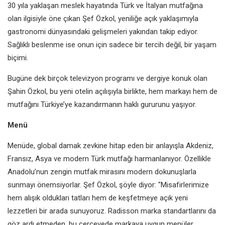
30 yıla yaklaşan meslek hayatında Türk ve İtalyan mutfağına
olan ilgisiyle öne çıkan Şef Özkol, yeniliğe açık yaklaşımıyla
gastronomi dünyasındaki gelişmeleri yakından takip ediyor.
Sağlıklı beslenme ise onun için sadece bir tercih değil, bir yaşam
biçimi.
Bugüne dek birçok televizyon programı ve dergiye konuk olan
Şahin Özkol, bu yeni otelin açılışıyla birlikte, hem markayı hem de
mutfağını Türkiye’ye kazandırmanın haklı gururunu yaşıyor.
Menü
Menüde, global damak zevkine hitap eden bir anlayışla Akdeniz,
Fransız, Asya ve modern Türk mutfağı harmanlanıyor. Özellikle
Anadolu’nun zengin mutfak mirasını modern dokunuşlarla
sunmayı önemsiyorlar. Şef Özkol, şöyle diyor: "Misafirlerimize
hem alışık oldukları tatları hem de keşfetmeye açık yeni
lezzetleri bir arada sunuyoruz. Radisson marka standartlarını da
göz ardı etmeden, bu çerçevede markaya uygun menüler