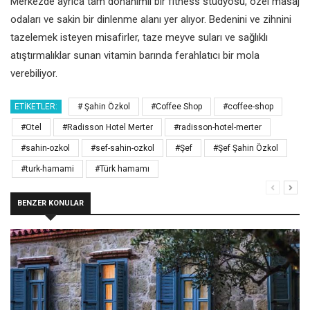
Merkezde ayrıca tam donanımlı bir fitness stüdyosu, özel masaj
odaları ve sakin bir dinlenme alanı yer alıyor. Bedenini ve zihnini
tazelemek isteyen misafirler, taze meyve suları ve sağlıklı
atıştırmalıklar sunan vitamin barında ferahlatıcı bir mola
verebiliyor.
ETIKETLER:
# Şahin Özkol
#Coffee Shop
#coffee-shop
#Otel
#Radisson Hotel Merter
#radisson-hotel-merter
#sahin-ozkol
#sef-sahin-ozkol
#Şef
#Şef Şahin Özkol
#turk-hamami
#Türk hamamı
BENZER KONULAR