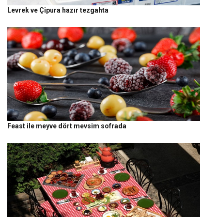
Levrek ve Çipura hazır tezgahta
Feast ile meyve dört mevsim sofrada