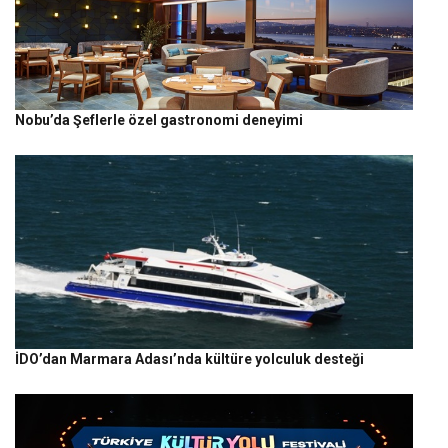
Nobu’da Şeflerle özel gastronomi deneyimi
İDO’dan Marmara Adası’nda kültüre yolculuk desteği