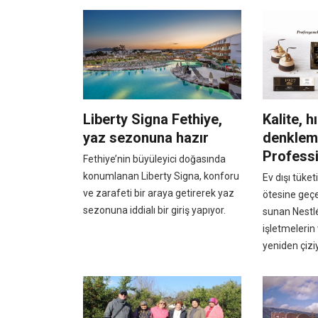
Liberty Signa Fethiye,
Kalite, h
yaz sezonuna hazır
denklem
Professi
Fethiye’nin büyüleyici doğasında
konumlanan Liberty Signa, konforu
Ev dışı tük
ve zarafeti bir araya getirerek yaz
ötesine geç
sezonuna iddialı bir giriş yapıyor.
sunan Nestlé
işletmelerin 
yeniden çiziy