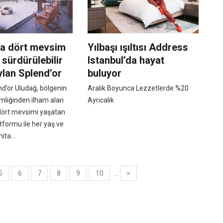
da dört mevsim
Yılbaşı ışıltısı Address
sürdürülebilir
Istanbul’da hayat
ylan Splend’or
buluyor
d’or Uludağ, bölgenin
Aralık Boyunca Lezzetlerde %20
mliğinden ilham alan
Ayrıcalık
 dört mevsimi yaşatan
formu ile her yaş ve
ita...
5
6
7
8
9
10
...
>