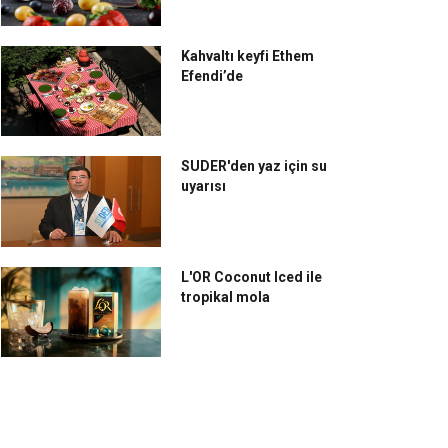
Kahvaltı keyfi Ethem
Efendi’de
SUDER'den yaz için su
uyarısı
L'OR Coconut Iced ile
tropikal mola