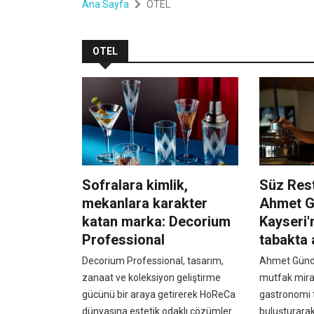
Ana Sayfa
OTEL
OTEL
Sofralara kimlik,
Süz Rest
mekanlara karakter
Ahmet G
katan marka: Decorium
Kayseri'
Professional
tabakta 
Decorium Professional, tasarım,
Ahmet Gündo
zanaat ve koleksiyon geliştirme
mutfak mira
gücünü bir araya getirerek HoReCa
gastronomi t
dünyasına estetik odaklı çözümler
buluşturara