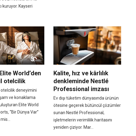
tı kuruyor. Kayseri
 Elite World’den
Kalite, hız ve kârlılık
l otelcilik
denkleminde Nestlé
Professional imzası
 otelcilik deneyimini
yaşam ve konaklama
Ev dışı tüketim dünyasında ürünün
buluşturan Elite World
ötesine geçerek bütüncül çözümler
orts, “Bir Dünya Var”
sunan Nestlé Professional,
mis...
işletmelerin verimlilik haritasını
yeniden çiziyor. Mar...