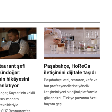
aurant şefi
Paşabahçe, HoReCa
ündoğar:
iletişimini dijitale taşıdı
nin hikâyesini
Paşabahçe, otel, restoran, kafe ve
anlatıyor
bar profesyonellerine yönelik
iletişimini yeni bir dijital platformla
ğar, Kayseri’nin köklü
güçlendirdi. Türkiye pazarına özel
sını modern
hayata geç...
eknikleriyle
k SÛZ Restaurant’ta