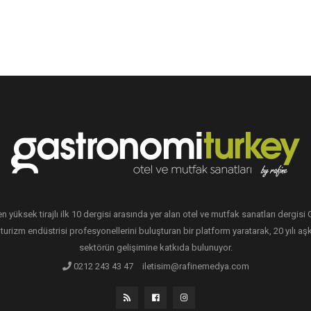
en yüksek tirajlı ilk 10 dergisi arasında yer alan otel ve mutfak sanatları dergis
 turizm endüstrisi profesyonellerini buluşturan bir platform yaratarak, 20 yılı aşk
sektörün gelişimine katkıda bulunuyor.
0212 243 43 47
iletisim@rafinemedya.com