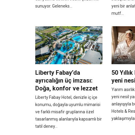
sunuyor. Geleneks...
yeni bir anla
mutf...
Liberty Fabay’da
50 Yıllık
ayrıcalığın üç imzası:
yeni nesi
Doğa, konfor ve lezzet
Yarım asırlık
yeni nesil 
Liberty Fabay Hotel, denizle iç içe
anlayışıyla 
konumu, doğayla uyumlu mimarisi
Hotels & Res
ve farklı misafir gruplarına özel
yaklaşımıyla 
tasarlanmış alanlarıyla kapsamlı bir
tatil deney...