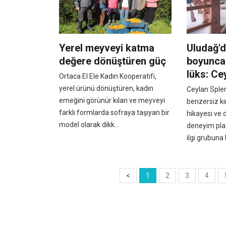
Yerel meyveyi katma
Uludağ'
değere dönüştüren güç
boyunca 
lüks: Ce
Ortaca El Ele Kadın Kooperatifi,
yerel ürünü dönüştüren, kadın
Ceylan Splen
emeğini görünür kılan ve meyveyi
benzersiz ki
farklı formlarda sofraya taşıyan bir
hikayesi ve
model olarak dikk...
deneyim plat
ilgi grubuna h
<
1
2
3
4