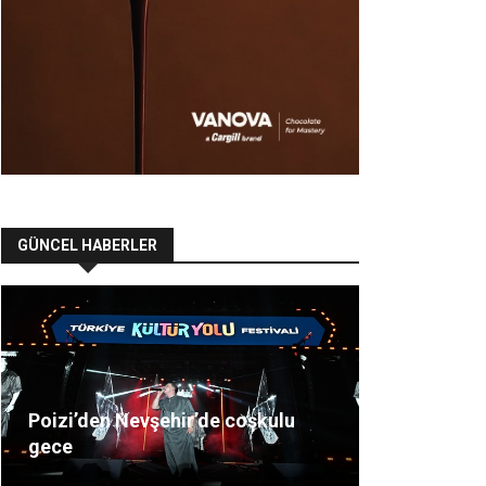
GÜNCEL HABERLER
Poizi’den Nevşehir’de coşkulu
gece