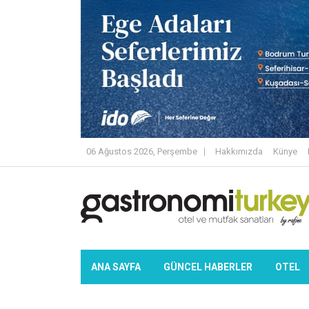
06 Ağustos 2026, Perşembe
Hakkımızda
Künye
ANA SAYFA
GÜNCEL HABERLER
OTEL