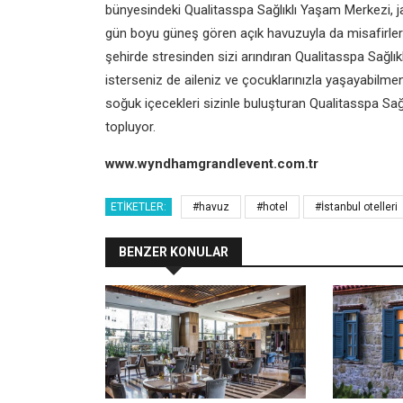
bünyesindeki Qualitasspa Sağlıklı Yaşam Merkezi, ja
gün boyu güneş gören açık havuzuyla da misafirler
şehirde stresinden sizi arındıran Qualitasspa Sağlık
isterseniz de aileniz ve çocuklarınızla yaşayabilme
soğuk içecekleri sizinle buluşturan Qualitasspa Sağl
topluyor.
www.wyndhamgrandlevent.com.tr
ETIKETLER:
#havuz
#hotel
#İstanbul otelleri
BENZER KONULAR