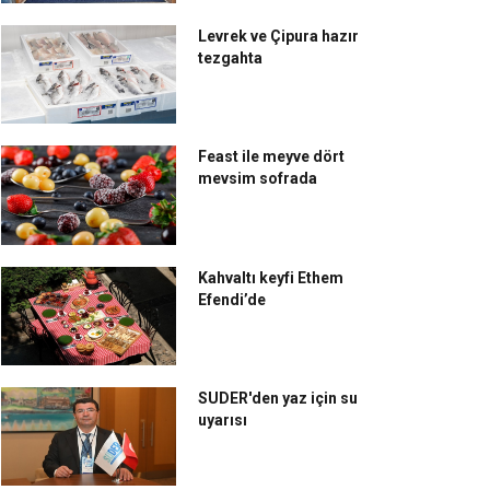
issôtel Büyük Efes,
Mövenpick Hotel
Levrek ve Çipura hazır
mir’e 'Safehotels
Istanbul’da geleneksel
tezgahta
rtification'
iftar ziyafetleri
Feast ile meyve dört
mevsim sofrada
Kahvaltı keyfi Ethem
Efendi’de
SUDER'den yaz için su
uyarısı