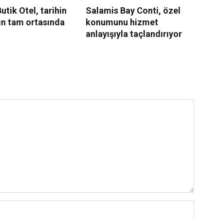
utik Otel, tarihin
Salamis Bay Conti, özel
Sw
ın tam ortasında
konumunu hizmet
İz
anlayışıyla taçlandırıyor
Ce