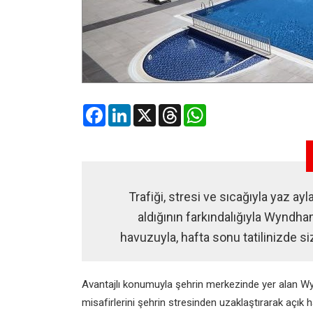
Facebook
LinkedIn
X
Threads
WhatsApp
Trafiği, stresi ve sıcağıyla yaz ay
aldığının farkındalığıyla Wyndha
havuzuyla, hafta sonu tatilinizde s
Avantajlı konumuyla şehrin merkezinde yer alan Wy
misafirlerini şehrin stresinden uzaklaştırarak açı