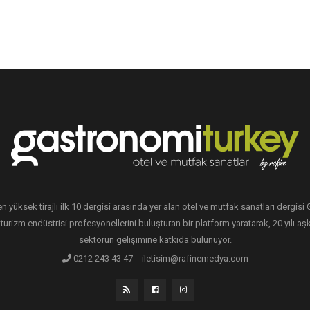
en yüksek tirajlı ilk 10 dergisi arasında yer alan otel ve mutfak sanatları dergis
 turizm endüstrisi profesyonellerini buluşturan bir platform yaratarak, 20 yılı aşk
sektörün gelişimine katkıda bulunuyor.
0212 243 43 47
iletisim@rafinemedya.com