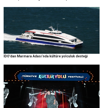
İDO’dan Marmara Adası’nda kültüre yolculuk desteği