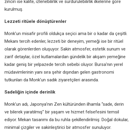
zinciri ise kalite, izlenebilirlik ve sürdürülebilirlik ilkelerine göre
kurulmuş.
Lezzeti ritüele dönüştürenler
Monk’un misafir profili oldukça seçici ama bir o kadar da çeşitli.
Mekanı tercih edenler, lezzeti bir deneyim, yemeği ise bir ritüel
olarak görenlerden oluşuyor. Sakin atmosfer, estetik sunum ve
zarif detaylar, özel kutlamalardan gündelik bir akşam yemeğine
kadar geniş bir yelpazede tercih sebebi oluyor. Bursa'nın yerel
müdavimlerinin yanı sıra şehir dışından gelen gastronomi
tutkunları da Monk’un sadık ziyaretçileri arasında.
Sadeliğin içinde derinlik
Monk’un adı, Japonya’nın Zen kültüründen ilhamla “sade, derin
ve bilerek yaratılmış” bir yaşam ve hizmet felsefesini temsil
ediyor. Mekan tasarımı da bu ruhla şekillendirilmiş: Doğal dokular,
minimal çizgiler ve sakinleştirici bir atmosfer sunuluyor.