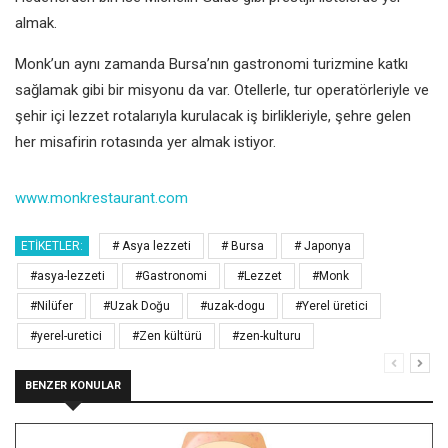
almak.
Monk’un aynı zamanda Bursa’nın gastronomi turizmine katkı
sağlamak gibi bir misyonu da var. Otellerle, tur operatörleriyle ve
şehir içi lezzet rotalarıyla kurulacak iş birlikleriyle, şehre gelen
her misafirin rotasında yer almak istiyor.
www.monkrestaurant.com
ETIKETLER:
# Asya lezzeti
# Bursa
# Japonya
#asya-lezzeti
#Gastronomi
#Lezzet
#Monk
#Nilüfer
#Uzak Doğu
#uzak-dogu
#Yerel üretici
#yerel-uretici
#Zen kültürü
#zen-kulturu
BENZER KONULAR