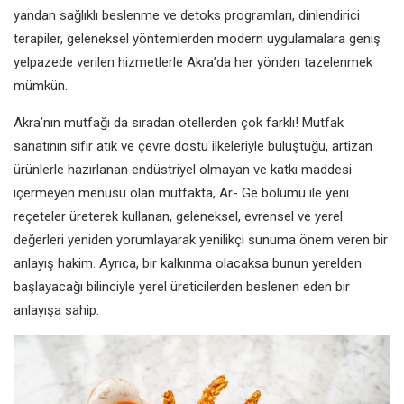
yandan sağlıklı
beslenme ve detoks
programları, dinlendirici
terapiler, geleneksel
yöntemlerden
modern
uygulamalara geniş
yelpazede verilen
hizmetlerle Akra’da
her yönden tazelenmek
mümkün.
Akra’nın mutfağı da sıradan
otellerden çok farklı! Mutfak
sanatının
sıfır atık ve çevre dostu ilkeleriyle
buluştuğu, artizan
ürünlerle hazırlanan
endüstriyel olmayan ve katkı maddesi
içermeyen menüsü olan mutfakta, Ar-
Ge bölümü ile yeni
reçeteler üreterek
kullanan, geleneksel, evrensel ve
yerel
değerleri yeniden yorumlayarak
yenilikçi sunuma önem veren bir
anlayış hakim. Ayrıca, bir kalkınma
olacaksa bunun yerelden
başlayacağı
bilinciyle yerel üreticilerden beslenen
eden bir
anlayışa sahip.