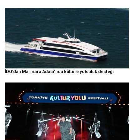
İDO’dan Marmara Adası’nda kültüre yolculuk desteği