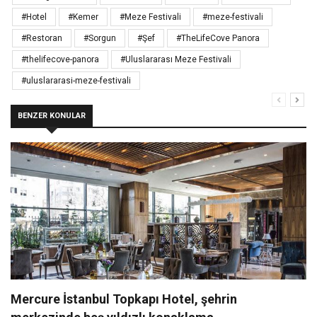
#Hotel
#Kemer
#Meze Festivali
#meze-festivali
#Restoran
#Sorgun
#Şef
#TheLifeCove Panora
#thelifecove-panora
#Uluslararası Meze Festivali
#uluslararasi-meze-festivali
BENZER KONULAR
Mercure İstanbul Topkapı Hotel, şehrin