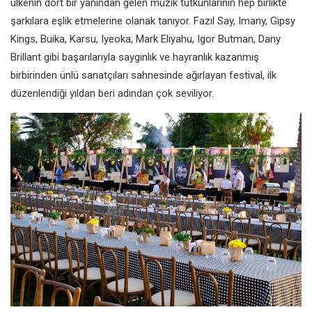
ülkenin dört bir
yanından gelen müzik tutkunlarının
hep birlikte
şarkılara eşlik etmelerine
olanak tanıyor. Fazıl Say, Imany, Gipsy
Kings, Buika, Karsu, Iyeoka, Mark
Eliyahu, Igor Butman, Dany
Brillant
gibi başarılarıyla saygınlık ve hayranlık
kazanmış
birbirinden ünlü sanatçıları
sahnesinde ağırlayan festival, ilk
düzenlendiği yıldan beri adından çok
seviliyor.