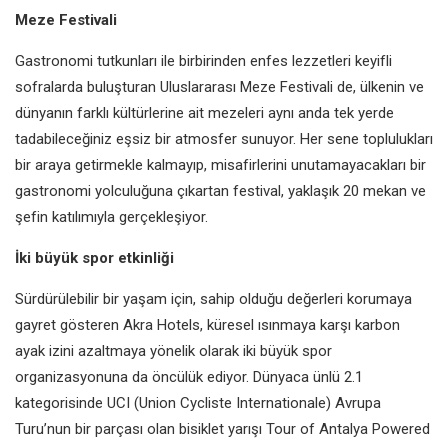
Meze Festivali
Gastronomi tutkunları ile birbirinden
enfes lezzetleri keyifli
sofralarda
buluşturan Uluslararası Meze
Festivali de, ülkenin ve
dünyanın
farklı kültürlerine ait mezeleri aynı
anda tek yerde
tadabileceğiniz
eşsiz bir atmosfer sunuyor.
Her sene toplulukları
bir araya
getirmekle kalmayıp, misafirlerini
unutamayacakları bir
gastronomi
yolculuğuna çıkartan festival,
yaklaşık 20 mekan ve
şefin katılımıyla
gerçekleşiyor.
İki büyük spor etkinliği
Sürdürülebilir bir yaşam için, sahip
olduğu değerleri korumaya
gayret g
österen Akra Hotels, küresel ısınmaya
karşı karbon
ayak izini azaltmaya
yönelik olarak iki büyük spor
organizasyonuna da öncülük ediyor.
Dünyaca ünlü 2.1
kategorisinde
UCI (Union Cycliste Internationale)
Avrupa
Turu’nun bir parçası olan
bisiklet yarışı Tour of Antalya Powered