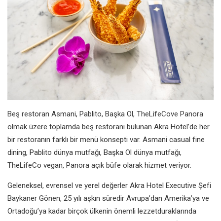
Beş restoran
Asmani, Pablito, Başka Ol, TheLifeCo
ve Panora
olmak üzere toplamda beş
restoranı
bulunan
Akra Hotel’de
her
bir restoranın
farklı bir menü konsepti var.
Asmani casual fine
dining, Pablito
dünya mutfağı, Başka Ol dünya
mutfağı,
TheLifeCo vegan, Panora
açık büfe olarak hizmet veriyor.
Geleneksel, evrensel ve
yerel değerler
Akra Hotel Executive Şefi
Baykaner
Gönen, 25 yılı aşkın süredir Avrupa’dan
Amerika’ya ve
Ortadoğu’ya kadar
birçok ülkenin önemli lezzet
duraklarında