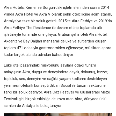
Akra Hotels, Kemer ve Sorgun’daki
işletmelerinden sonra 2014
yılında
Akra Hotel ve Akra V olarak şehir
otelciliğine adım atarak,
Antalya’ya
taze bir soluk getirdi. 2015’te Akra
Fethiye ve 2019’da
Akra Fethiye The
Residence ile devam ettirip toplamda
altı
işletmeyle turizmde öne çıkıyor.
Grubun şehir oteli Akra Hotel,
Akdeniz
ve Bey Dağları manzaralı deluxe ve
süitlerden oluşan
toplam 471 odasıyla
gastronomiden eğlenceye, müzikten
spora
kadar birçok alanda adından
bahsettiriyor.
Lüks otel pazarındaki misyonunu
sayılara odaklı turizm
anlayışının
Akra, duygu ve deneyimlere
dayalı, dokunuş, lezzet,
topluluk, ses, deneyim ve
sağlıklı yaşam kodlarını
destekleyen
yeni nesil otelcilik
konsepti Urban Social ile
turizm sektörüne
farklı bir
soluk getiriyor. Akra Caz
Festivali ve Uluslararası Meze
Festivali gibi birçok etkinliğe
de imza atan Akra, dünyaca
ünlü
isimleri de Antalya ile
buluşturuyor.