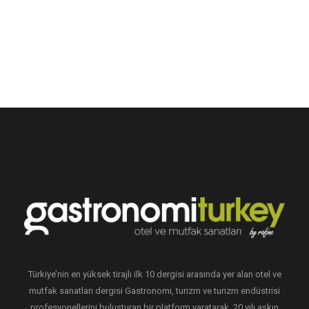
Türkiye’nin en yüksek tirajlı ilk 10 dergisi arasında yer alan otel ve
mutfak sanatları dergisi Gastronomi, turizm ve turizm endüstrisi
profesyonellerini buluşturan bir platform yaratarak, 20 yılı aşkın