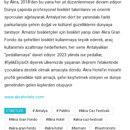
by Akra, 2018’den bu yana her yıl
düzenlenmeye devam ediyor.
Dünya çapında profesyonel bisiklet
takımlarını ve önemli
sporcuları
ağırlayarak Antalya’nın dört bir
yanındaki farklı
parkurlarıyla şehrin
doğal ve kültürel güzelliklerini
dünyaya
tanıtıyor.
Amatör bisikletçiler için bisiklet yarışı
olan Akra Gran
Fondo da şehirlileri
bisiklet kullanmaya teşvik ederek, araç
kullanımını azaltmayı hedeflerken,
her sene Antalyalıları
“pedallamaya”
davet ediyor. 2023 yılında ise pedallar,
#İyilikElçisiOl diyerek ülkemizde
yaşanan deprem felaketinde
çocuklara destek olmak amacıyla
döndü.
Akra Hotel’in misafir
profili genellikle
tatil amaçlı, şehri keşfetmek isteyen
ve dünya
genelinden gelen kişilerden
oluşuyor.
www.akrahotels.com
ETIKETLER:
# Antalya
# Pablito
#Akra Caz Festivali
#Akra Gran Fondo
#Akra Hotel
#akra-caz-festivali
#akra-gran-fondo
#akra-hotel
#Asmani
#Gastronomi