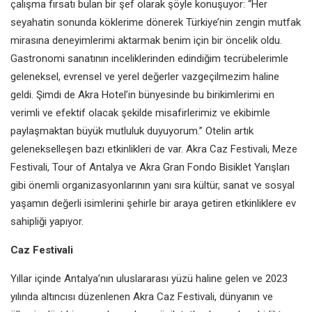
çalışma fırsatı bulan
bir şef olarak şöyle konuşuyor:
“Her
seyahatin sonunda köklerime
dönerek Türkiye’nin zengin mutfak
mirasına deneyimlerimi aktarmak
benim için bir öncelik oldu.
Gastronomi sanatının inceliklerinden
edindiğim tecrübelerimle
geleneksel, evrensel ve yerel değerler
vazgeçilmezim haline
geldi. Şimdi
de Akra Hotel’in bünyesinde bu
birikimlerimi en
verimli ve efektif
olacak şekilde misafirlerimiz ve
ekibimle
paylaşmaktan büyük
mutluluk duyuyorum.”
Otelin artık
gelenekselleşen bazı
etkinlikleri de var. Akra Caz Festivali,
Meze
Festivali, Tour of Antalya ve
Akra Gran Fondo Bisiklet Yarışları
gibi
önemli organizasyonlarının yanı sıra
kültür, sanat ve sosyal
yaşamın değerli
isimlerini şehirle bir araya getiren
etkinliklere ev
sahipliği yapıyor.
Caz Festivali
Yıllar içinde Antalya’nın uluslararası
yüzü haline gelen ve 2023
yılında
altıncısı düzenlenen Akra Caz
Festivali, dünyanın ve