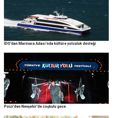
İDO’dan Marmara Adası’nda kültüre yolculuk desteği
Poizi’den Nevşehir’de coşkulu gece