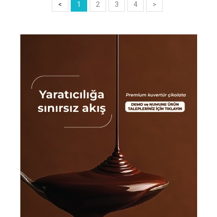
<
1
2
3
4
>