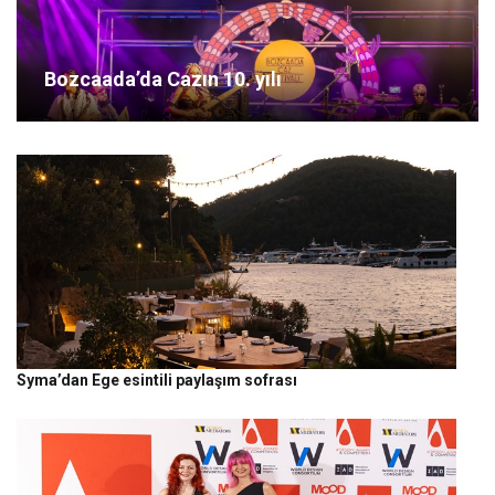
Bozcaada’da Cazın 10. yılı
Syma’dan Ege esintili paylaşım sofrası