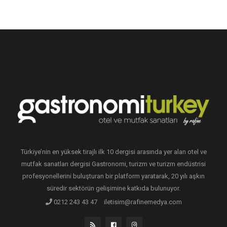
Türkiye’nin en yüksek tirajlı ilk 10 dergisi arasında yer alan otel ve
mutfak sanatları dergisi Gastronomi, turizm ve turizm endüstrisi
profesyonellerini buluşturan bir platform yaratarak, 20 yılı aşkın
süredir sektörün gelişimine katkıda bulunuyor.
0212 243 43 47
iletisim@rafinemedya.com