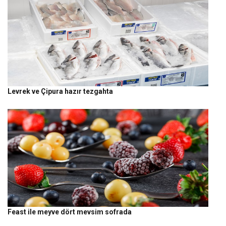
Levrek ve Çipura hazır tezgahta
Feast ile meyve dört mevsim sofrada