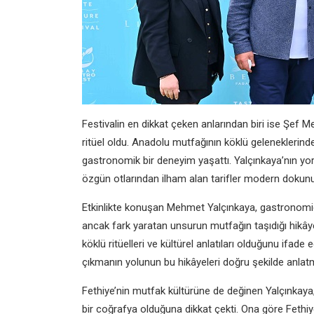
Festivalin en dikkat çeken anlarından biri ise Şe
ritüel oldu. Anadolu mutfağının köklü geleneklerinden
gastronomik bir deneyim yaşattı. Yalçınkaya’nın yo
özgün otlarından ilham alan tarifler modern dokunu
Etkinlikte konuşan Mehmet Yalçınkaya, gastronomi
ancak fark yaratan unsurun mutfağın taşıdığı hikây
köklü ritüelleri ve kültürel anlatıları olduğunu ifa
çıkmanın yolunun bu hikâyeleri doğru şekilde anlatma
Fethiye’nin mutfak kültürüne de değinen Yalçınkaya, 
bir coğrafya olduğuna dikkat çekti. Ona göre Fethiye