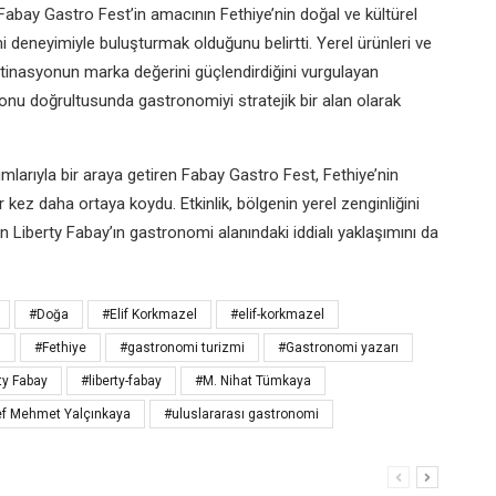
bay Gastro Fest’in amacının Fethiye’nin doğal ve kültürel
i deneyimiyle buluşturmak olduğunu belirtti. Yerel ürünleri ve
tinasyonun marka değerini güçlendirdiğini vurgulayan
yonu doğrultusunda gastronomiyi stratejik bir alan olarak
arıyla bir araya getiren Fabay Gastro Fest, Fethiye’nin
 kez daha ortaya koydu. Etkinlik, bölgenin yerel zenginliğini
n Liberty Fabay’ın gastronomi alanındaki iddialı yaklaşımını da
#Doğa
#Elif Korkmazel
#elif-korkmazel
l
#Fethiye
#gastronomi turizmi
#Gastronomi yazarı
ty Fabay
#liberty-fabay
#M. Nihat Tümkaya
f Mehmet Yalçınkaya
#uluslararası gastronomi