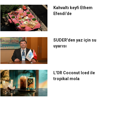
Kahvaltı keyfi Ethem
Efendi’de
SUDER'den yaz için su
uyarısı
L'OR Coconut Iced ile
tropikal mola