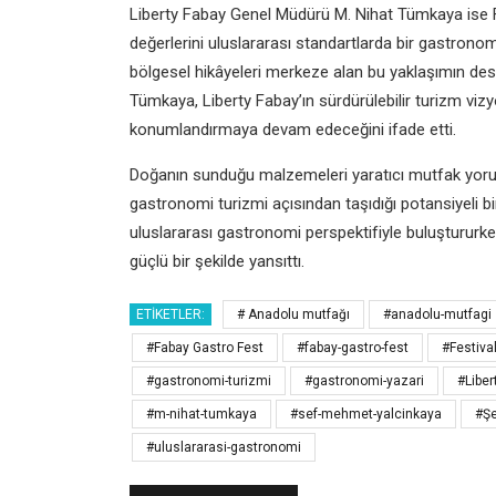
Liberty Fabay Genel Müdürü M. Nihat Tümkaya ise Fa
değerlerini uluslararası standartlarda bir gastronom
bölgesel hikâyeleri merkeze alan bu yaklaşımın des
Tümkaya, Liberty Fabay’ın sürdürülebilir turizm viz
konumlandırmaya devam edeceğini ifade etti.
Doğanın sunduğu malzemeleri yaratıcı mutfak yoruml
gastronomi turizmi açısından taşıdığı potansiyeli bir
uluslararası gastronomi perspektifiyle buluştururke
güçlü bir şekilde yansıttı.
ETIKETLER:
# Anadolu mutfağı
#anadolu-mutfagi
#Fabay Gastro Fest
#fabay-gastro-fest
#Festiva
#gastronomi-turizmi
#gastronomi-yazari
#Liber
#m-nihat-tumkaya
#sef-mehmet-yalcinkaya
#Şe
#uluslararasi-gastronomi