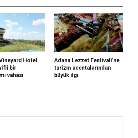
Vineyard Hotel
Adana Lezzet Festivali’ne
Pa
fli bir
turizm acentalarından
Is
mi vahası
büyük ilgi
an