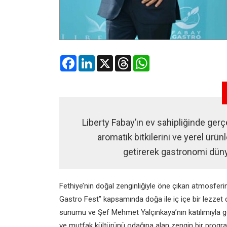
Facebook
LinkedIn
X
Threads
WhatsApp
Liberty Fabay’ın ev sahipliğinde ger
aromatik bitkilerini ve yerel ürün
getirerek gastronomi düny
Fethiye’nin doğal zenginliğiyle öne çıkan atmosfe
Gastro Fest” kapsamında doğa ile iç içe bir lezzet
sunumu ve Şef Mehmet Yalçınkaya’nın katılımıyla gerç
ve mutfak kültürünü odağına alan zengin bir progra