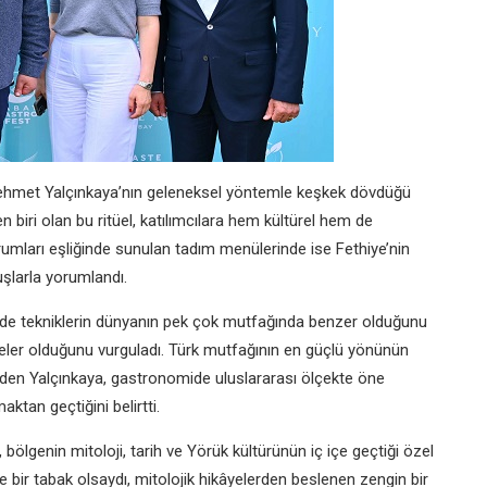
f Mehmet Yalçınkaya’nın geleneksel yöntemle keşkek dövdüğü
 biri olan bu ritüel, katılımcılara hem kültürel hem de
rumları eşliğinde sunulan tadım menülerinde ise Fethiye’nin
şlarla yorumlandı.
de tekniklerin dünyanın pek çok mutfağında benzer olduğunu
eler olduğunu vurguladı. Türk mutfağının en güçlü yönünün
de eden Yalçınkaya, gastronomide uluslararası ölçekte öne
ktan geçtiğini belirtti.
bölgenin mitoloji, tarih ve Yörük kültürünün iç içe geçtiği özel
 bir tabak olsaydı, mitolojik hikâyelerden beslenen zengin bir