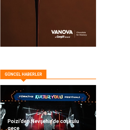
GÜNCEL HABERLER
Poizi’den Nevşehir’de coşkulu
gece