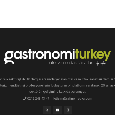
en yüksek tirajlı ilk 10 dergisi arasında yer alan otel ve mutfak sanatları dergis
 turizm endüstrisi profesyonellerini buluşturan bir platform yaratarak, 20 yılı aşk
sektörün gelişimine katkıda bulunuyor.
0212 243 43 47
iletisim@rafinemedya.com