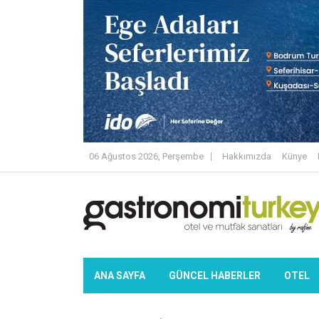
06 Ağustos 2026, Perşembe
Hakkımızda
Künye
ANA SAYFA
GÜNCEL HABERLER
OTEL