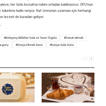
ylece, her türlü bozulma riskini ortadan kaldırıyoruz. DFU’nun
z tüketime katkı veriyor. Raf ömrünün uzaması için herhangi
e lezzeti de buradan geliyor.
”
#Birleşmiş Milletler Gıda ve Tarım Örgütü
#Donuk ekmek
a-gunu
#Dünya Ekmek Günü
#Dünya Gıda Günü