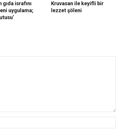
 gıda israfını
Kruvasan ile keyifli bir
Be
yeni uygulama;
lezzet şöleni
Ko
utusu’
İn