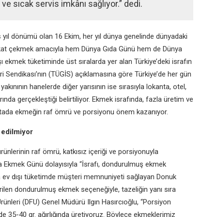
ve sıcak servis imkânı sağlıyor.” dedi.
ş yıl dönümü olan 16 Ekim, her yıl
dünya genelinde dünyadaki
kkat çekmek
amacıyla hem Dünya Gıda Günü hem de Dünya
şı ekmek tüketiminde üst sıralarda yer alan Türkiye’deki israfın
eri Sendikası’nın (TÜGİS) açıklamasına göre Türkiye’de her
gün
 yakınının hanelerde diğer yarısının
ise sırasıyla lokanta, otel,
arında
gerçekleştiği belirtiliyor. Ekmek israfında, fazla üretim ve
oktada ekmeğin raf ömrü ve porsiyonu önem kazanıyor.
 edilmiyor
rünlerinin raf ömrü, katkısız içeriği ve
porsiyonuyla
nya Ekmek Günü
dolayısıyla “İsrafı, dondurulmuş ekmek
a ev dışı tüketimde müşteri memnuniyeti sağlayan Donuk
rilen dondurulmuş ekmek seçeneğiyle, tazeliğin yanı sıra
 Ürünleri (DFU) Genel Müdürü Ilgın
Hasırcıoğlu, “Porsiyon
lde 35-40 gr.
ağırlığında üretiyoruz. Böylece ekmeklerimiz