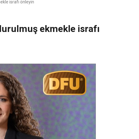
kle israfı önleyin
durulmuş ekmekle israfı