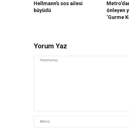
Hellmann’s sos ailesi
Metro’dan
büyüdü
önleyen 
‘Gurme K
Yorum Yaz