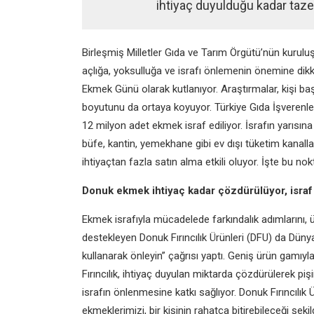
ihtiyaç duyulduğu kadar taze 
Birleşmiş Milletler Gıda ve Tarım Örgütü’nün kurulu
açlığa, yoksulluğa ve israfı önlemenin önemine di
Ekmek Günü olarak kutlanıyor. Araştırmalar,
kişi ba
boyutunu da ortaya
koyuyor. Türkiye Gıda İşverenl
12 milyon adet ekmek israf ediliyor. İsrafın yarısına
büfe, kantin, yemekhane gibi ev dışı tüketim kanall
ihtiyaçtan fazla satın alma etkili
oluyor. İşte bu n
Donuk ekmek ihtiyaç kadar çözdürülüyor, israf
Ekmek israfıyla mücadelede farkındalık adımlarını, ü
destekleyen Donuk Fırıncılık Ürünleri (DFU) da Dü
kullanarak önleyin” çağrısı yaptı.
Geniş ürün gamıyl
Fırıncılık, ihtiyaç
duyulan miktarda çözdürülerek pişi
israfın önlenmesine katkı sağlıyor. Donuk Fırıncılık
ekmeklerimizi, bir kişinin rahatça bitirebileceği şeki