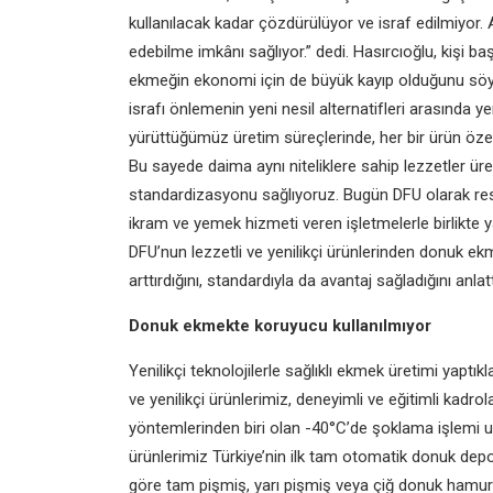
kullanılacak kadar çözdürülüyor ve israf
edilmiyor. 
edebilme imkânı
sağlıyor.” dedi.
Hasırcıoğlu, kişi ba
ekmeğin
ekonomi için de büyük kayıp olduğunu söy
israfı önlemenin yeni nesil alternatifleri arasında y
yürüttüğümüz üretim süreçlerinde, her bir ürün öz
Bu sayede daima aynı niteliklere sahip
lezzetler ür
standardizasyonu
sağlıyoruz. Bugün DFU olarak res
ikram ve yemek hizmeti veren işletmelerle birlikte
DFU’nun lezzetli ve yenilikçi ürünlerinden donuk ekm
arttırdığını, standardıyla da avantaj sağladığını
anlatt
Donuk ekmekte koruyucu kullanılmıyor
Yenilikçi teknolojilerle sağlıklı ekmek üretimi yaptı
ve yenilikçi ürünlerimiz, deneyimli ve eğitimli kadrol
yöntemlerinden biri olan -40°C’de
şoklama işlemi u
ürünlerimiz
Türkiye’nin ilk tam otomatik donuk dep
göre tam pişmiş, yarı pişmiş veya çiğ donuk hamur