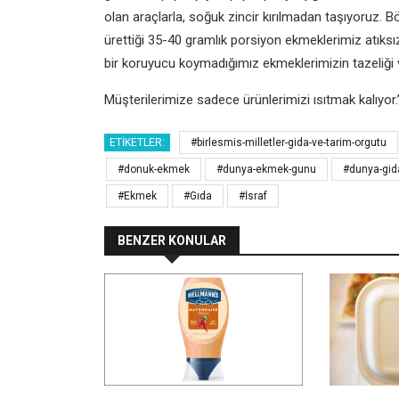
olan araçlarla, soğuk zincir kırılmadan taşıyoruz.
Bö
ürettiği 35-40 gramlık
porsiyon ekmeklerimiz atıksı
bir
koruyucu koymadığımız ekmeklerimizin tazeliği v
Müşterilerimize sadece ürünlerimizi ısıtmak kalıyor.
ETIKETLER:
#birlesmis-milletler-gida-ve-tarim-orgutu
#donuk-ekmek
#dunya-ekmek-gunu
#dunya-gid
#Ekmek
#Gıda
#İsraf
BENZER KONULAR