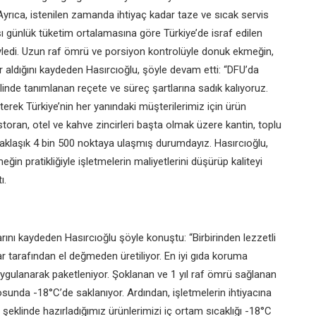
Ayrıca, istenilen zamanda ihtiyaç kadar taze ve sıcak servis
şı günlük tüketim ortalamasına göre Türkiye’de israf edilen
ledi. Uzun raf ömrü ve porsiyon kontrolüyle donuk
ekmeğin,
er aldığını kaydeden Hasırcıoğlu,
şöyle devam etti: “DFU’da
elinde
tanımlanan reçete ve süreç şartlarına sadık kalıyoruz.
eterek Türkiye’nin her yanındaki müşterilerimiz için ürün
toran, otel ve kahve zincirleri başta olmak üzere kantin,
toplu
 yaklaşık 4 bin 500 noktaya ulaşmış
durumdayız.
Hasırcıoğlu,
eğin pratikliğiyle
işletmelerin maliyetlerini düşürüp kaliteyi
ı.
klarını kaydeden Hasırcıoğlu şöyle
konuştu: “Birbirinden lezzetli
ar
tarafından el değmeden üretiliyor. En iyi gıda koruma
ygulanarak paketleniyor. Şoklanan ve 1 yıl raf ömrü sağlanan
osunda -18°C’de saklanıyor. Ardından, işletmelerin
ihtiyacına
 şeklinde hazırladığımız
ürünlerimizi iç ortam sıcaklığı -18°C