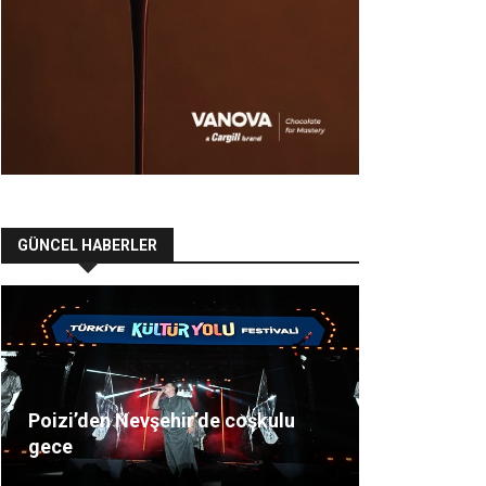
GÜNCEL HABERLER
Poizi’den Nevşehir’de coşkulu
gece