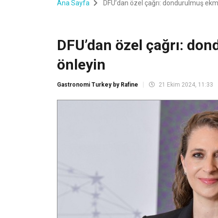
Ana Sayfa
DFU’dan özel çağrı: dondurulmuş ekme
DFU’dan özel çağrı: don
önleyin
Gastronomi Turkey by Rafine
21 Ekim 2024, 11:33