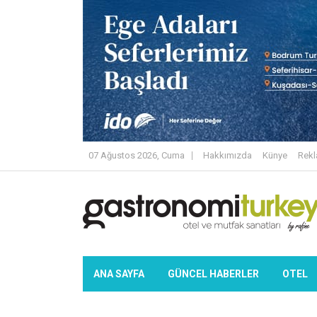
07 Ağustos 2026, Cuma
Hakkımızda
Künye
Rek
ANA SAYFA
GÜNCEL HABERLER
OTEL