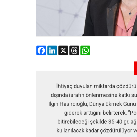
Facebook
LinkedIn
X
Threads
WhatsApp
İhtiyaç duyulan miktarda çözdürül
dışında israfın önlenmesine katkı su
Ilgın Hasırcıoğlu, Dünya Ekmek Günü 
giderek arttığını belirterek, “P
bitirebileceği şekilde 35-40 gr. a
kullanılacak kadar çözdürülüyor ve