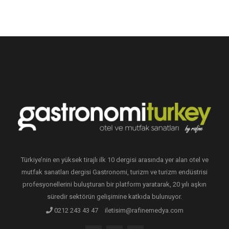
Türkiye’nin en yüksek tirajlı ilk 10 dergisi arasında yer alan otel ve
mutfak sanatları dergisi Gastronomi, turizm ve turizm endüstrisi
profesyonellerini buluşturan bir platform yaratarak, 20 yılı aşkın
süredir sektörün gelişimine katkıda bulunuyor.
0212 243 43 47
iletisim@rafinemedya.com