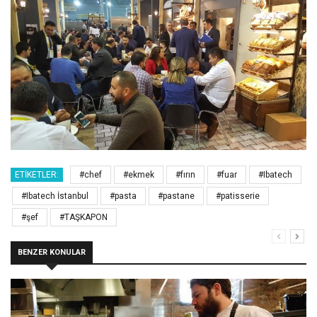
ETIKETLER:
#chef
#ekmek
#fırın
#fuar
#Ibatech
#Ibatech İstanbul
#pasta
#pastane
#patisserie
#şef
#TAŞKAPON
BENZER KONULAR