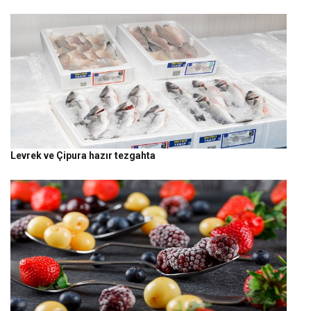
Levrek ve Çipura hazır tezgahta