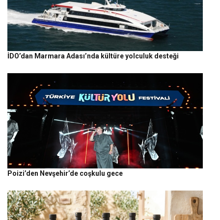
İDO’dan Marmara Adası’nda kültüre yolculuk desteği
Poizi’den Nevşehir’de coşkulu gece