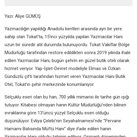
Yazı: Aliye GÜMÜŞ
Yazmacılığın yapıldığı Anadolu kentleri arasında ayrı bir yere
sahip olan Tokat’ta, 15’inci yüzyılda yapılan Yazmacılar Hanı
uzun bir süredir atıl durumda bulunuyordu. Tokat Vakıflar Bölge
Müdürlüğü tarafından restore edildikten sonra 2019 yılında ihale
edilen Yazmacılar Hanı, bugün şehrin en güzel butik oteli olarak
hizmet veriyor. Yap-İşlet-Devret modeliyle Elmas ve Özkan
Gündüzlü çifti tarafından hizmet veren Yazmacılar Hanı Butik
Otel, Tokat’ın şehir merkezinde konumlanıyor.
Selçuklu eseri olan bu han, 700 yıllık mimarisi ile tarihe gün ışığı
tutuyor. Kitabesi olmayan hanın Kültür Müdürlüğü’nden bilinen
evraklarına göre 13’üncü yüzyıl Selçuklu eseri olduğu
düşünülüyor. Evliya Çelebi’nin Seyahatnamesi’nde “Pervane
Hamamı Batısında Müftü Hanı” diye ifade edilen hanın
Yazmacılar Hanı olduğu tahmin ediliyor. Osmanlı döneminden