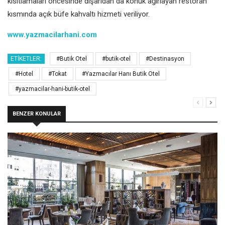
kısıtlamaları öncesinde dışarıdan da konuk ağırlayan restoran
kısmında açık büfe kahvaltı hizmeti veriliyor.
www.yazmacilarhani.com
ETIKETLER:
#Butik Otel
#butik-otel
#Destinasyon
#Hotel
#Tokat
#Yazmacılar Hanı Butik Otel
#yazmacilar-hani-butik-otel
BENZER KONULAR