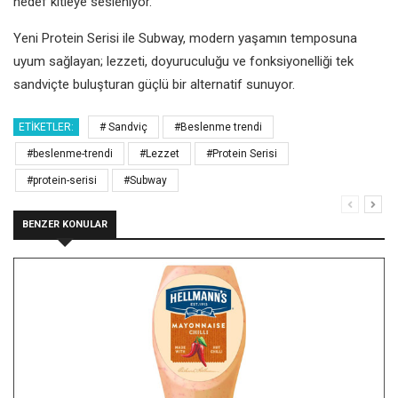
hedef kitleye sesleniyor.
Yeni Protein Serisi ile Subway, modern yaşamın temposuna
uyum sağlayan; lezzeti, doyuruculuğu ve fonksiyonelliği tek
sandviçte buluşturan güçlü bir alternatif sunuyor.
ETIKETLER:
# Sandviç
#Beslenme trendi
#beslenme-trendi
#Lezzet
#Protein Serisi
#protein-serisi
#Subway
BENZER KONULAR