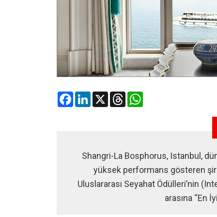
Facebook
LinkedIn
X
Threads
WhatsApp
Shangri-La Bosphorus, Istanbul, dü
yüksek performans gösteren şirke
Uluslararası Seyahat Ödülleri’nin (Int
arasına “En İyi