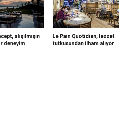
ept, alışılmışın
Le Pain Quotidien, lezzet
Mo
ir deneyim
tutkusundan ilham alıyor
ta