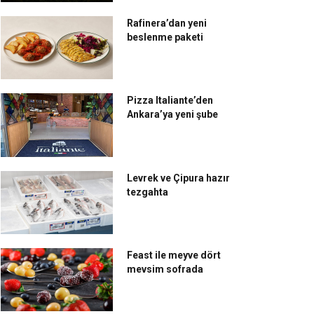
Rafinera’dan yeni
beslenme paketi
da Deniz Kulübü;
Mövenpick Hotel
rihinde keyif var
Istanbul’da geleneksel
Pizza Italiante’den
Ankara’ya yeni şube
iftar ziyafetleri
Levrek ve Çipura hazır
tezgahta
Feast ile meyve dört
mevsim sofrada