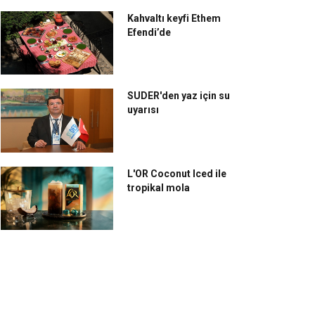
Kahvaltı keyfi Ethem
Efendi’de
SUDER'den yaz için su
uyarısı
L'OR Coconut Iced ile
tropikal mola