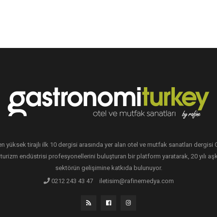
en yüksek tirajlı ilk 10 dergisi arasında yer alan otel ve mutfak sanatları dergis
 turizm endüstrisi profesyonellerini buluşturan bir platform yaratarak, 20 yılı aşk
sektörün gelişimine katkıda bulunuyor.
0212 243 43 47
iletisim@rafinemedya.com