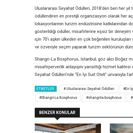
Uluslararası Seyahat Ödülleri, 2018’den beri her yı
ödüllendiren en prestijli organizasyon olarak her a
lokasyonlarının turizm endüstrisine katkılarından do
gösterildiği ödüller, misafirlerine eşsiz bir deneyim 
için 70’i aşkın ülkeden en çok beğenilen kuruluşları 
ve özveriyle seçim yaparak turizm sektörünün dünya
Shangri-La Bosphorus, Istanbul; göz alıcı Boğaz 
misafirperverlik anlayışını yansıttığı hizmet kalite
Seyahat Ödülleri’nde “En İyi Suit Oteli” unvanıyla fa
ETIKETLER:
# Uluslararası Seyahat Ödülleri
#En İy
#Shangri-La Bosphorus
#shangrila-bosphorus
#
BENZER KONULAR