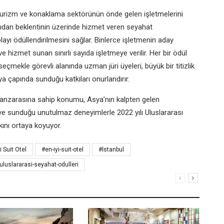
l turizm ve konaklama sektörünün önde gelen işletmelerini
çıdan beklentinin üzerinde hizmet veren seyahat
layı ödüllendirilmesini sağlar. Binlerce işletmenin aday
ve hizmet sunan sınırlı sayıda işletmeye verilir. Her bir ödül
seçmekle görevli alanında uzman jüri üyeleri, büyük bir titizlik
 çapında sunduğu katkıları onurlandırır.
manzarasına sahip konumu, Asya’nın kalpten gelen
si ve sunduğu unutulmaz deneyimlerle 2022 yılı Uluslararası
rkını ortaya koyuyor.
i Suit Otel
#en-iyi-suit-otel
#İstanbul
uluslararasi-seyahat-odulleri