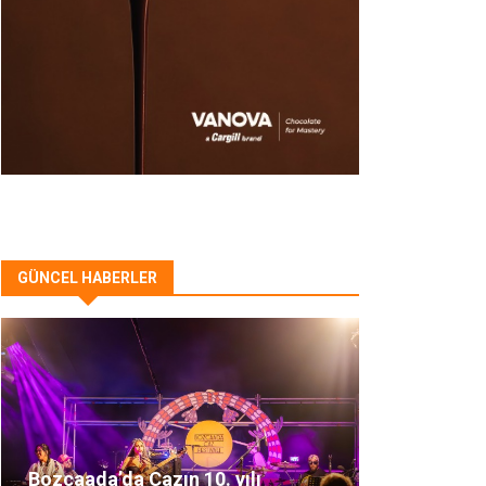
GÜNCEL HABERLER
Bozcaada’da Cazın 10. yılı