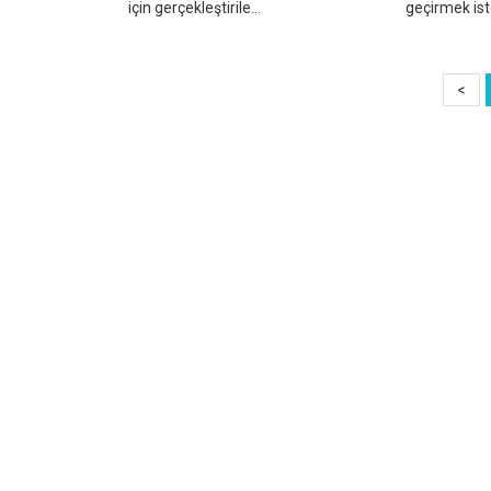
için gerçekleştirile...
geçirmek iste
<