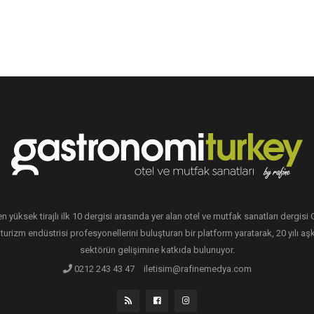
en yüksek tirajlı ilk 10 dergisi arasında yer alan otel ve mutfak sanatları dergis
 turizm endüstrisi profesyonellerini buluşturan bir platform yaratarak, 20 yılı aşk
sektörün gelişimine katkıda bulunuyor.
0212 243 43 47
iletisim@rafinemedya.com