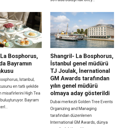
-La Bosphorus,
Shangril- La Bosphorus,
'da Bayramın
İstanbul genel müdürü
şkusu
TJ Joulak, İnernational
GM Awards tarafından
osphorus, Istanbul,
yılın genel müdürü
sunu en tatlı şekilde
olmaya aday gösterildi
n misafirlerini High Tea
 buluşturuyor. Bayram
Dubai merkezli Golden Tree Events
rl...
Organizing and Managing
tarafından düzenlenen
International GM Awards, dünya