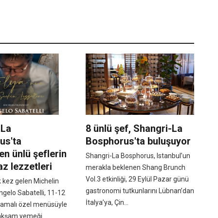
-La
8 ünlü şef, Shangri-La
us'ta
Bosphorus'ta buluşuyor
en ünlü şeflerin
Shangri-La Bosphorus, Istanbul’un
z lezzetleri
merakla beklenen Shang Brunch
Vol.3 etkinliği, 29 Eylül Pazar günü
lk kez gelen Michelin
gastronomi tutkunlarını Lübnan’dan
Angelo Sabatelli, 11-12
İtalya’ya, Çin...
şamalı özel menüsüyle
akşam yemeği