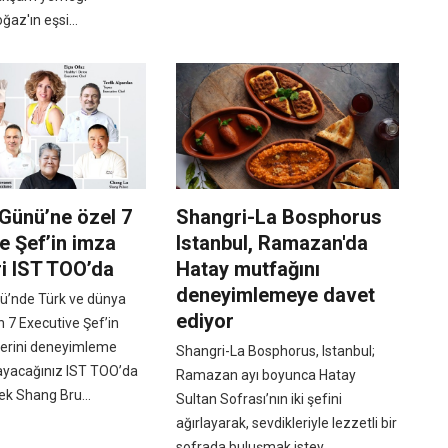
ğaz'ın eşsi...
Günü’ne özel 7
Shangri-La Bosphorus
e Şef’in imza
Istanbul, Ramazan'da
ri IST TOO’da
Hatay mutfağını
deneyimlemeye davet
ü’nde Türk ve dünya
ediyor
 7 Executive Şef’in
lerini deneyimleme
Shangri-La Bosphorus, Istanbul;
layacağınız IST TOO’da
Ramazan ayı boyunca Hatay
ek Shang Bru...
Sultan Sofrası’nın iki şefini
ağırlayarak, sevdikleriyle lezzetli bir
sofrada buluşmak istey...