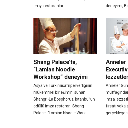
en iyi restoranlar...
deneyimi, Bo
Shang Palace'ta,
Anneler 
“Lamian Noodle
Executiv
Workshop” deneyimi
lezzetle
Asya ve Türk misafirperverliğinin
Anneler Gün
mükemmel birleşimini sunan
mutfağından
Shangri-La Bosphorus, Istanbul’un
imza lezzet
ödüllü imza restoranı Shang
fırsatı yaka
Palace, “Lamian Noodle Work...
gerçekleşec