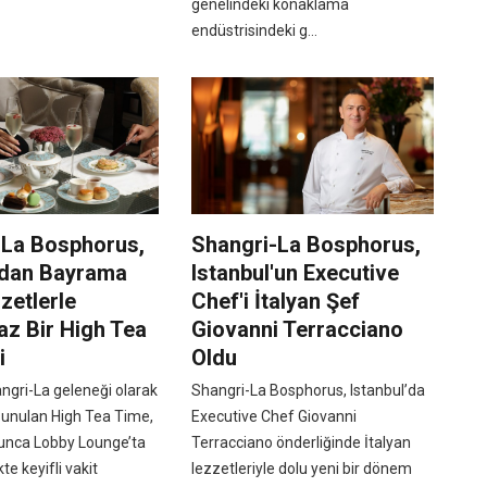
genelindeki konaklama
endüstrisindeki g...
-La Bosphorus,
Shangri-La Bosphorus,
l'dan Bayrama
Istanbul'un Executive
zetlerle
Chef'i İtalyan Şef
z Bir High Tea
Giovanni Terracciano
i
Oldu
angri-La geleneği olarak
Shangri-La Bosphorus, Istanbul’da
sunulan High Tea Time,
Executive Chef Giovanni
unca Lobby Lounge’ta
Terracciano önderliğinde İtalyan
ikte keyifli vakit
lezzetleriyle dolu yeni bir dönem