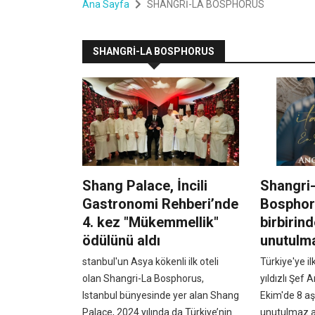
Ana Sayfa
SHANGRİ-LA BOSPHORUS
SHANGRİ-LA BOSPHORUS
Shang Palace, İncili
Shangri
Gastronomi Rehberi’nde
Bosphor
4. kez "Mükemmellik"
birbirind
ödülünü aldı
unutulma
stanbul'un Asya kökenli ilk oteli
Türkiye'ye i
olan Shangri-La Bosphorus,
yıldızlı Şef 
Istanbul bünyesinde yer alan Shang
Ekim'de 8 a
Palace, 2024 yılında da Türkiye’nin
unutulmaz 