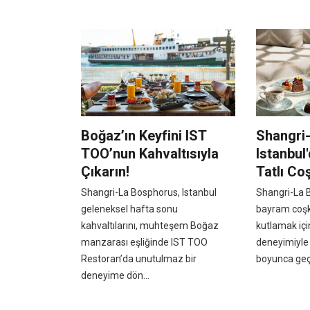
Boğaz’ın Keyfini IST
Shangri
TOO’nun Kahvaltısıyla
Istanbul
Çıkarın!
Tatlı Co
Shangri-La Bosphorus, Istanbul
Shangri-La B
geleneksel hafta sonu
bayram coşku
kahvaltılarını, muhteşem Boğaz
kutlamak içi
manzarası eşliğinde IST TOO
deneyimiyle
Restoran’da unutulmaz bir
boyunca geçe
deneyime dön...