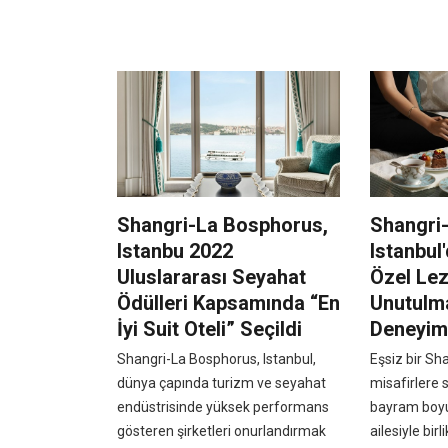
Shangri-La Bosphorus,
Shangri
Istanbu 2022
Istanbu
Uluslararası Seyahat
Özel Lez
Ödülleri Kapsamında “En
Unutulma
İyi Suit Oteli” Seçildi
Deneyim
Shangri-La Bosphorus, Istanbul,
Eşsiz bir Sh
dünya çapında turizm ve seyahat
misafirlere 
endüstrisinde yüksek performans
bayram boy
gösteren şirketleri onurlandırmak
ailesiyle birl