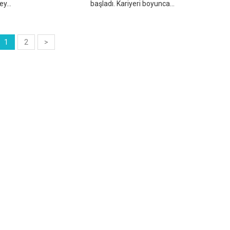
y...
başladı. Kariyeri boyunca...
1
2
>