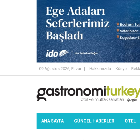
09 Ağustos 2026, Pazar
Hakkımızda
Künye
Rek
ANA SAYFA
GÜNCEL HABERLER
OTEL