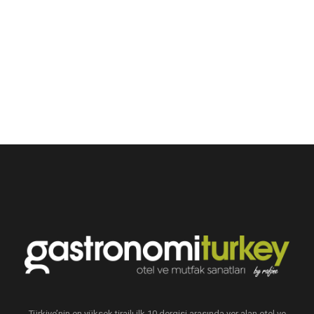
Türkiye’nin en yüksek tirajlı ilk 10 dergisi arasında yer alan otel ve