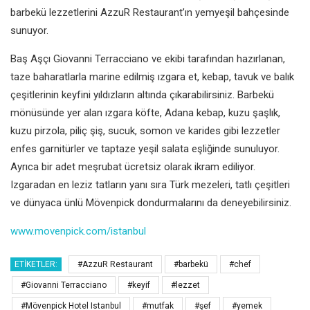
barbekü lezzetlerini AzzuR Restaurant’ın yemyeşil bahçesinde
sunuyor.
Baş Aşçı Giovanni Terracciano ve ekibi tarafından hazırlanan,
taze baharatlarla marine edilmiş ızgara et, kebap, tavuk ve balık
çeşitlerinin keyfini yıldızların altında çıkarabilirsiniz. Barbekü
mönüsünde yer alan ızgara köfte, Adana kebap, kuzu şaşlık,
kuzu pirzola, piliç şiş, sucuk, somon ve karides gibi lezzetler
enfes garnitürler ve taptaze yeşil salata eşliğinde sunuluyor.
Ayrıca bir adet meşrubat ücretsiz olarak ikram ediliyor.
Izgaradan en leziz tatların yanı sıra Türk mezeleri, tatlı çeşitleri
ve dünyaca ünlü Mövenpick dondurmalarını da deneyebilirsiniz.
www.movenpick.com/istanbul
ETIKETLER:
#AzzuR Restaurant
#barbekü
#chef
#Giovanni Terracciano
#keyif
#lezzet
#Mövenpick Hotel Istanbul
#mutfak
#şef
#yemek