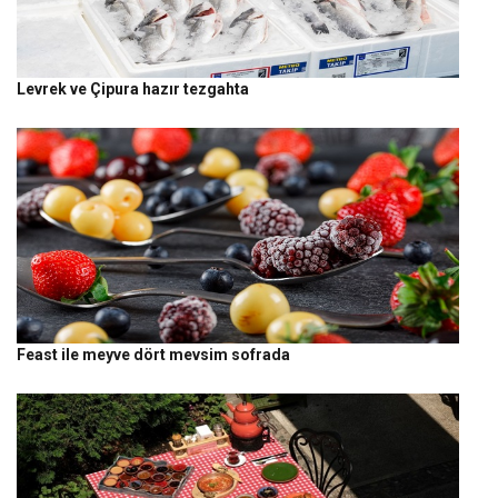
Levrek ve Çipura hazır tezgahta
Feast ile meyve dört mevsim sofrada