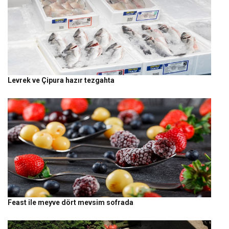
Levrek ve Çipura hazır tezgahta
Feast ile meyve dört mevsim sofrada