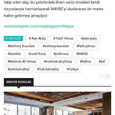
takip eden ekip, bu şehirlerdeki ilham verici örnekleri kendi
vizyonlarıyla harmanlayarak MAYBE’yi uluslararası bir marka
haline getirmeyi amaçlıyor.
www.instagram.com/maybegastrotheque
ETIKETLER:
# Alex Atala
# Fatih Yılmaz
#alex-atala
#Anthony Bourdain
#anthony-bourdain
#fatih-yilmaz
#İstanbul
#Jordi Roca
#jordi-roca
#MAYBE
#Mehmet Ali Yılmaz
#mehmet-ali-yilmaz
#Rafine
#Şef
#turk-kahvaltisi
#Türk kahvaltısı
#Türkiye
BENZER KONULAR