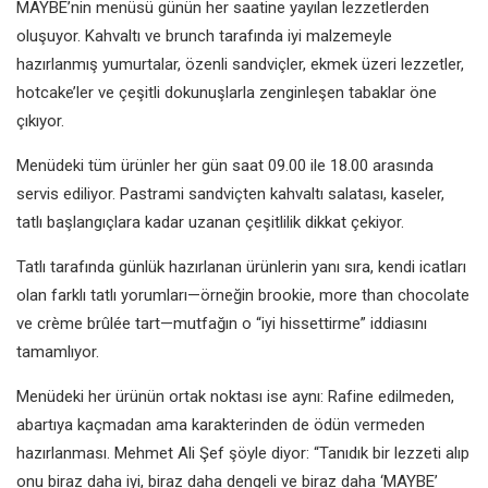
MAYBE’nin menüsü günün her saatine yayılan lezzetlerden
oluşuyor. Kahvaltı ve brunch tarafında iyi malzemeyle
hazırlanmış yumurtalar, özenli sandviçler, ekmek üzeri lezzetler,
hotcake’ler ve çeşitli dokunuşlarla zenginleşen tabaklar öne
çıkıyor.
Menüdeki tüm ürünler her gün saat 09.00 ile 18.00 arasında
servis ediliyor. Pastrami sandviçten kahvaltı salatası, kaseler,
tatlı başlangıçlara kadar uzanan çeşitlilik dikkat çekiyor.
Tatlı tarafında günlük hazırlanan ürünlerin yanı sıra, kendi icatları
olan farklı tatlı yorumları—örneğin brookie, more than chocolate
ve crème brûlée tart—mutfağın o “iyi hissettirme” iddiasını
tamamlıyor.
Menüdeki her ürünün ortak noktası ise aynı: Rafine edilmeden,
abartıya kaçmadan ama karakterinden de ödün vermeden
hazırlanması. Mehmet Ali Şef şöyle diyor: “Tanıdık bir lezzeti alıp
onu biraz daha iyi, biraz daha dengeli ve biraz daha ‘MAYBE’