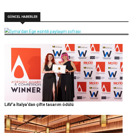
GÜNCEL HABERLER
Syma’dan Ege esintili paylaşım sofrası
LAV’a İtalya’dan çifte tasarım ödülü