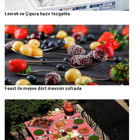
Levrek ve Çipura hazır tezgahta
Feast ile meyve dört mevsim sofrada