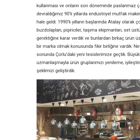
kullanması ve onların son döneminde paslanmaz çeli
devraldığımız 90’lı yıllarda endüstriyel mutfak maki
hale geldi. 1990’lı yılların başlarında Atalay olarak
buzdolapları, pişiriciler, taşıma ekipmanları, set 
gerektiğine karar verdik ve bunlardan birkaç ürün 
bir marka olmak konusunda fikir birliğine vardık. N
sonunda Çorlu’daki yeni tesislerimize geçtik. Büyük 
uzmanlaşmayla ürün gruplarımızı yenileme, iyileşt
şeklimizi geliştirdik.