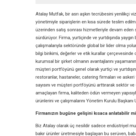
Atalay Mutfak, bir asrı aşkın tecrübesini yenilikçi 
yönetimiyle siparişlerin en kısa sürede teslim edil
üzerinden satış sonrası hizmetleriyle devam eden sü
sürdürüyor. Firma, yurtiçinde ve yurtdışında yaygın b
çalışmalarıyla sektöründe global bir lider olma yolun
bilgi birikimi, değerler ve etik kurallar çerçevesinde
kurumsal bir şirket olmanın avantajlarını yaşamanın 
müşteri portföyünü genel olarak yurtiçi ve yurtdışınd
restoranlar, hastaneler, catering firmaları ve askeri 
sayısını ve müşteri portföyünü arttırarak sektör v
amaçlayan firma, kaliteden ödün vermeyen yapısıyla 
ürünlerini ve çalışmalarını Yönetim Kurulu Başkanı 
Firmanızın bugüne gelişini kısaca anlatabilir m
Biz Atalay olarak üç nesildir sadece endüstriyel mu
bakır ürünler üretmesiyle başlayan bu serüven, bab