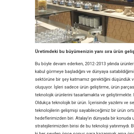
Üretimdeki bu büyümenizin yanı sıra ürün geli
Bu böyle devam ederken, 2012-2013 yılında ürünlerin 
kabul görmeye başladığını ve dünyaya satabildiğimi
sektörüne bir şey katmamız gerektiğini düşündük ve 
oluşuyor. İşleri sadece ürün geliştirme, ürün parças
teknolojik ürünlerini tasarlamakta ve geliştirmekte.
Oldukça teknolojik bir ürün. İçerisinde yazılımı ve
teknolojilerin gelişmişi sayabileceğimiz bir ürün o
hedeflerimizden biri. Atalay’ın dünyada bir konuda
stratejilerimizden birisi de bu teknoloji yatırımıyd
ki her şeyden önce sonuç para kazanmak ama öncelik