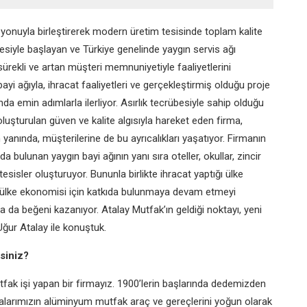
vizyonuyla birleştirerek modern üretim tesisinde toplam kalite
mesiyle başlayan ve Türkiye genelinde yaygın servis ağı
rekli ve artan müşteri memnuniyetiyle faaliyetlerini
ayi ağıyla, ihracat faaliyetleri ve gerçekleştirmiş olduğu proje
da emin adımlarla ilerliyor. Asırlık tecrübesiyle sahip olduğu
 oluşturulan güven ve kalite algısıyla hareket eden firma,
yanında, müşterilerine de bu ayrıcalıkları yaşatıyor. Firmanın
a bulunan yaygın bayi ağının yanı sıra oteller, okullar, zincir
tesisler oluşturuyor. Bununla birlikte ihracat yaptığı ülke
e ülke ekonomisi için katkıda bulunmaya devam etmeyi
da beğeni kazanıyor. Atalay Mutfak’ın geldiği noktayı, yeni
Uğur Atalay ile konuştuk.
isiniz?
tfak işi yapan bir firmayız. 1900’lerin başlarında dedemizden
alarımızın alüminyum mutfak araç ve gereçlerini yoğun olarak