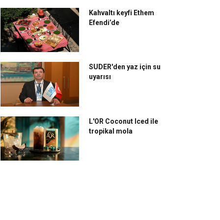
Kahvaltı keyfi Ethem
Efendi’de
SUDER'den yaz için su
uyarısı
L'OR Coconut Iced ile
tropikal mola