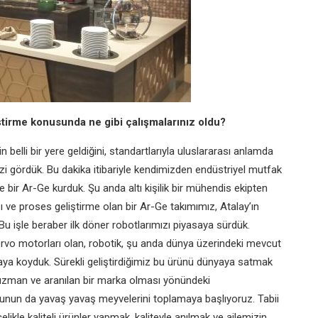
ştirme konusunda ne gibi çalışmalarınız oldu?
belli bir yere geldiğini, standartlarıyla uluslararası anlamda
zi gördük. Bu dakika itibariyle kendimizden endüstriyel mutfak
bir Ar-Ge kurduk. Şu anda altı kişilik bir mühendis ekipten
ı ve proses geliştirme olan bir Ar-Ge takımımız, Atalay’ın
 Bu işle beraber ilk döner robotlarımızı piyasaya sürdük.
 servo motorları olan, robotik, şu anda dünya üzerindeki mevcut
rtaya koyduk. Sürekli geliştirdiğimiz bu ürünü dünyaya satmak
 uzman ve aranılan bir marka olması yönündeki
ı. Bunun da yavaş yavaş meyvelerini toplamaya başlıyoruz. Tabii
le kaliteli ürünler yapmak, kaliteyle anılmak ve ailemizin