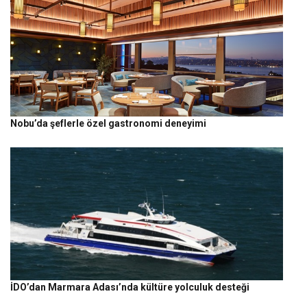
Nobu’da şeflerle özel gastronomi deneyimi
İDO’dan Marmara Adası’nda kültüre yolculuk desteği