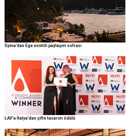
Syma’dan Ege esintili paylaşım sofrası
LAV’a İtalya’dan çifte tasarım ödülü