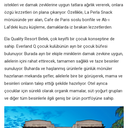
istekleri ve damak zevklerine uygun tatlara ağırlık vererek, onlara
özgü lezzetleri ön plana çıkarıyor. Özellikle, La Perla Snack
mönüsünde yer alan, Cafe de Paris soslu bonfile ve Ab-ı
Lal’deki kuzu küşleme, damaklarda iz bırakan lezzetlerden.
Ela Quality Resort Belek, çok keyifli bir çocuk konseptine de
sahip. Everland Q çocuk kulübünün ayrı bir çocuk büfesi
bulunuyor. Burada ayrı bir ekiple miniklerin damak zevkine uygun,
ailelerin içini rahat ettirecek, tamamen sağlıklı ve taze besinler
sunuluyor. Buharda ve haşlanmış ürünlerle günlük mönüler
hazırlanan mekanda şefler, ailelerle bire bir görüşerek, mama ve
besinleri onların talep ettiği şekilde hazırlıyor. Otel ayrıca
çocuklar için sürekli olarak organik mamalar, süt-yoğurt grupları
ve diğer tüm besinlerle ilgili geniş bir ürün portföyüne sahip.