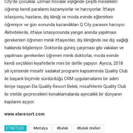
City’de çocuklar, uzman hocalar eşliğinde çeşitli meslekleri
öğrenip kendi paralarını kazanıyorlar ve harcıyorlar. İtfaiye
istasyonu, hastane, diş kliniği ve moda evinde eğlenirken
öğreniyor ve gün sonunda kazandıkları Q City parasını harcıyor.
Aktivitelerde, itfaiye istasyonunda yangın anında yapılması
gerekenleri öğrenen minik itfaiyeciler, diş kliniğinde ise diş sağlığı
hakkında bilgileniyor. Doktorda güneş çarpması gibi vakaları ve
yapılması gerekenleri öğrenen minik doktorlar, moda evinde
kendi seçtikleri kıyafetlerle mini bir defile yapıyor. Ayrıca, 2018
yılı içerisinde misafir sadakat programı kapsamında Quality Club
ile başarılı biçimde sürdürdüğü CRM uygulamalarını bir adım
ileriye taşıyan Ela Quality Resort Belek, misafirlerini Quality Club
ile otelde geçirecekleri konaklamalarda ayrıcalıklı bir dünyanın
kapılarını açıyor.
www.elaresort.com
ETIKETLER:
#Antalya
#Belek
#Belek otelleri