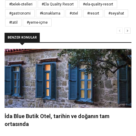
#belek-otelleri
#Ela Quality Resort
#ela-quality-resort
#gastronomi
#konaklama
#otel
#resort
#seyahat
#tatil
#yeme-içme
BENZER KONULAR
İda Blue Butik Otel, tarihin ve doğanın tam
ortasında