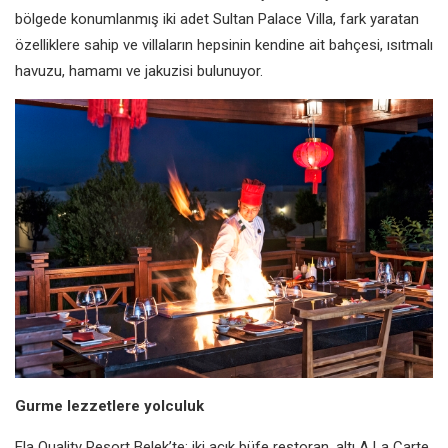
bölgede konumlanmış iki adet Sultan Palace Villa, fark yaratan
özelliklere sahip ve villaların hepsinin kendine ait bahçesi, ısıtmalı
havuzu, hamamı ve jakuzisi bulunuyor.
Gurme lezzetlere yolculuk
Ela Quality Resort Belek’te; iki açık büfe restoran, altı A La Carte