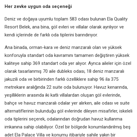
Her zevke uygun oda seçeneği
Deniz ve doğaya uyumlu toplam 583 odası bulunan Ela Quality
Resort Belek, ana bina, göl evleri ve villalar olarak ayrılıyor ve
kendi içlerinde de farklı oda tiplerini barındırıyor.
Ana binada, orman-kara ve deniz manzaralı olan ve yüksek
konforuyla standart oda kavramını tamamen değiştiren yüksek
kaliteye sahip 369 standart oda yer alıyor. Ayrıca aileler için özel
olarak tasarlanmış 70 aile dubleks odası, 18 deniz manzaralı
jakuzili oda ve birbirinden farklı özelliklere sahip 96 ila 375
metrekare aralığında 22 suite oda bulunuyor. Havuz kenarında,
yeşilliklerin arasında iki katlı villalardan oluşan göl evlerinde,
bahçe ve havuz manzaralı odalar yer alırken, aile odası ve suite
alternatiflerinin bulunduğu göl evlerinde dileyen misafirler, iskeleli
oda tiplerini seçerek, odalarından doğrudan havuz kullanma
imkanına sahip olabiliyor. Özel bir bölgede konumlandırılmış beş
adet Ela Palace Villa ve konumu itibariyle sahile yakın bir