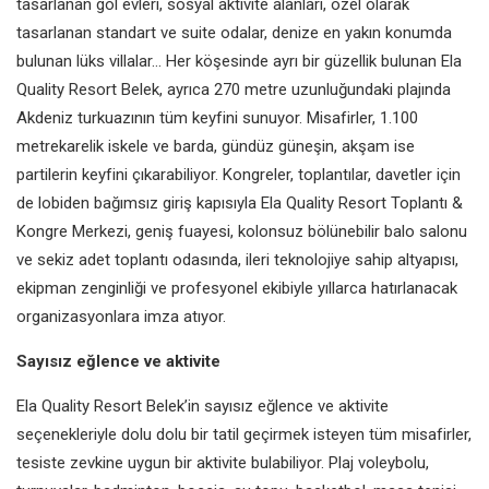
tasarlanan göl evleri, sosyal aktivite alanları, özel olarak
tasarlanan standart ve suite odalar, denize en yakın konumda
bulunan lüks villalar… Her köşesinde ayrı bir güzellik bulunan Ela
Quality Resort Belek, ayrıca 270 metre uzunluğundaki plajında
Akdeniz turkuazının tüm keyfini sunuyor. Misafirler, 1.100
metrekarelik iskele ve barda, gündüz güneşin, akşam ise
partilerin keyfini çıkarabiliyor. Kongreler, toplantılar, davetler için
de lobiden bağımsız giriş kapısıyla Ela Quality Resort Toplantı &
Kongre Merkezi, geniş fuayesi, kolonsuz bölünebilir balo salonu
ve sekiz adet toplantı odasında, ileri teknolojiye sahip altyapısı,
ekipman zenginliği ve profesyonel ekibiyle yıllarca hatırlanacak
organizasyonlara imza atıyor.
Sayısız eğlence ve aktivite
Ela Quality Resort Belek’in sayısız eğlence ve aktivite
seçenekleriyle dolu dolu bir tatil geçirmek isteyen tüm misafirler,
tesiste zevkine uygun bir aktivite bulabiliyor. Plaj voleybolu,