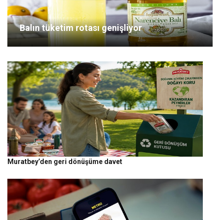
Balın tüketim rotası genişliyor
Muratbey’den geri dönüşüme davet