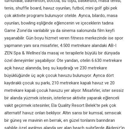
turnuvalar, badminton, boccia, su topu, basketbol, masa tenisi,
tenis, shuffle board, havuz oyunları, futbol, mini golf gibi pek
çok aktivite programı bulunuyor otelde. Ayrıca, bilardo, masa
oyunları, bowling eşliğinde eğlencenin ve içeceklerin tadına
Game Zone’da varılabilir ya da sinema salonunda film keyfi
yaşanabilir. Gün boyu hizmet veren fitness merkezinde ise spor
yapmanın yanı sıra misafirler, 4.500 metrekare alandaki AB-I
ZEN Spa & Wellnes’da masaj ve terapilerle büyülü bir dünyada
özel deneyimler yaşabiliyor. Öte yandan, otelin 6.630 metrekare
açık havuz alanında, beş su kaydırağı ve 230 metrekare
büyüklüğünde üç açık çocuk havuzu bulunuyor. Ayrıca dört
kaydıraklı çocuk su parkı, 210 metrekare kapalı havuz ve 20
metrekare kapalı çocuk havuzu yer alıyor. Misafirler, ister sessiz
bir alanda yüzmek istesin, isterlerse aktivite yaparak eğlenceli
vakit geçirmek istesinler, Ela Quality Resort Belek’te pek çok
alternatif havuz onları bekliyor. Altın sarısı bir kumsal, sımsıcak
bir güneş ve mavinin en berrak, en güzel tonlarını barındıran
sahilde özel ayrılmış alanda yer alan beach suite’lerde Akdeniz’in