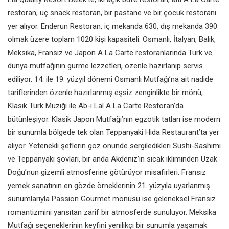
restoran, üç snack restoran, bir pastane ve bir çocuk restoranı
yer alıyor. Enderun Restoran, iç mekanda 630, dış mekanda 390
olmak üzere toplam 1020 kişi kapasiteli. Osmanlı, İtalyan, Balık,
Meksika, Fransız ve Japon A La Carte restoranlarında Türk ve
dünya mutfağının gurme lezzetleri, özenle hazırlanıp servis
ediliyor. 14. ile 19. yüzyıl dönemi Osmanlı Mutfağı’na ait nadide
tariflerinden özenle hazırlanmış eşsiz zenginlikte bir mönü,
Klasik Türk Müziği ile Ab-ı Lal A La Carte Restoran’da
bütünleşiyor. Klasik Japon Mutfağı’nın egzotik tatları ise modern
bir sunumla bölgede tek olan Teppanyaki Hida Restaurant’ta yer
alıyor. Yetenekli şeflerin göz önünde sergiledikleri Sushi-Sashimi
ve Teppanyaki şovları, bir anda Akdeniz’in sıcak ikliminden Uzak
Doğu’nun gizemli atmosferine götürüyor misafirleri. Fransız
yemek sanatının en gözde örneklerinin 21. yüzyıla uyarlanmış
sunumlarıyla Passion Gourmet mönüsü ise geleneksel Fransız
romantizmini yansıtan zarif bir atmosferde sunuluyor. Meksika
Mutfağı seçeneklerinin keyfini yenilikçi bir sunumla yaşamak