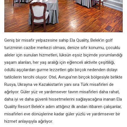
Geniş bir misafir yelpazesine sahip Ela Quality, Belek’in golf
turizminin cazibe merkezi olması, denize sıfır konumu, çocuklu
aileler için sunulan hizmetleri, lüksün eşsiz biçimde yorumlandığı
yaşam alanları, her yaş aralığı için eğlenceli aktivite çeşitliliği,
ödüllü aşçılardan gurme lezzetleri gibi birçok nedenden dolayı
tatilcilerin tercihi oluyor. Otel, Avrupa’nın birçok bölgesiyle birlikte
Rusya, Ukrayna ve Kazakistan’ın yanı sıra Türk misafirleri de
ağırlıyor. Güler yüz ve yardımsever tavrın misafirleri daha rahat,
daha iyi ve daha güvenli hissetmelerini sağlayacağına inanan Ela
Quality Resort Belek’e adım attığınız ilk andan itibaren çalışanlar,
misafirleri eve dönüşlerine kadar güler yüzlü ve yardımsever bir
hizmet anlayışıyla ağırlıyor.