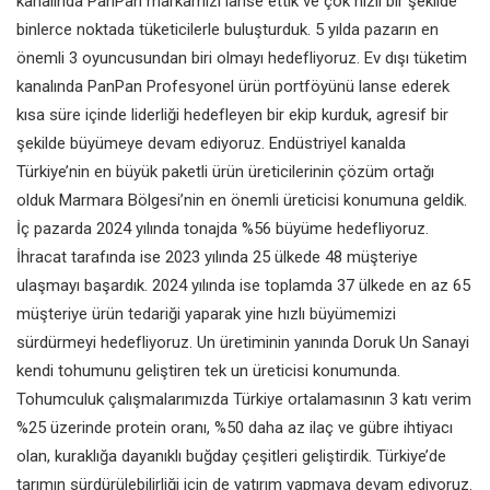
kanalında PanPan markamızı lanse ettik ve çok hızlı bir şekilde
binlerce noktada tüketicilerle buluşturduk. 5 yılda pazarın en
önemli 3 oyuncusundan biri olmayı hedefliyoruz. Ev dışı tüketim
kanalında PanPan Profesyonel ürün portföyünü lanse ederek
kısa süre içinde liderliği hedefleyen bir ekip kurduk, agresif bir
şekilde büyümeye devam ediyoruz. Endüstriyel kanalda
Türkiye’nin en büyük paketli ürün üreticilerinin çözüm ortağı
olduk Marmara Bölgesi’nin en önemli üreticisi konumuna geldik.
İç pazarda 2024 yılında tonajda %56 büyüme hedefliyoruz.
İhracat tarafında ise 2023 yılında 25 ülkede 48 müşteriye
ulaşmayı başardık. 2024 yılında ise toplamda 37 ülkede en az 65
müşteriye ürün tedariği yaparak yine hızlı büyümemizi
sürdürmeyi hedefliyoruz. Un üretiminin yanında Doruk Un Sanayi
kendi tohumunu geliştiren tek un üreticisi konumunda.
Tohumculuk çalışmalarımızda Türkiye ortalamasının 3 katı verim
%25 üzerinde protein oranı, %50 daha az ilaç ve gübre ihtiyacı
olan, kuraklığa dayanıklı buğday çeşitleri geliştirdik. Türkiye’de
tarımın sürdürülebilirliği için de yatırım yapmaya devam ediyoruz.