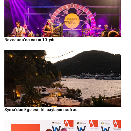
Bozcaada’da cazın 10. yılı
Syma’dan Ege esintili paylaşım sofrası