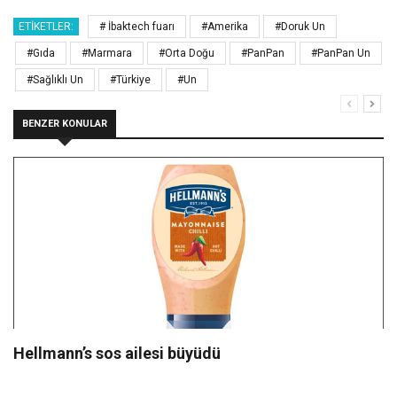
ETIKETLER:
# İbaktech fuarı
#Amerika
#Doruk Un
#Gıda
#Marmara
#Orta Doğu
#PanPan
#PanPan Un
#Sağlıklı Un
#Türkiye
#Un
BENZER KONULAR
Hellmann’s sos ailesi büyüdü