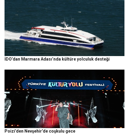
İDO’dan Marmara Adası’nda kültüre yolculuk desteği
Poizi’den Nevşehir’de coşkulu gece