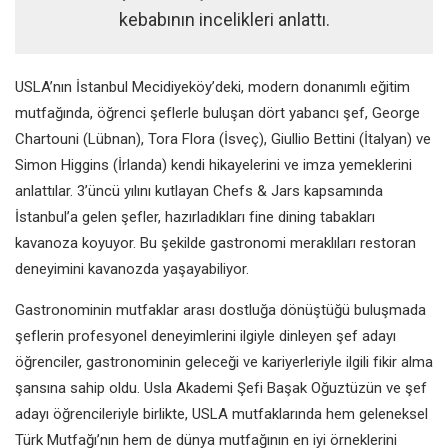
kebabının incelikleri anlattı.
USLA’nın İstanbul Mecidiyeköy’deki, modern donanımlı eğitim
mutfağında, öğrenci şeflerle buluşan dört yabancı şef, George
Chartouni (Lübnan), Tora Flora (İsveç), Giullio Bettini (İtalyan) ve
Simon Higgins (İrlanda) kendi hikayelerini ve imza yemeklerini
anlattılar. 3’üncü yılını kutlayan Chefs & Jars kapsamında
İstanbul’a gelen şefler, hazırladıkları fine dining tabakları
kavanoza koyuyor. Bu şekilde gastronomi meraklıları restoran
deneyimini kavanozda yaşayabiliyor.
Gastronominin mutfaklar arası dostluğa dönüştüğü buluşmada
şeflerin profesyonel deneyimlerini ilgiyle dinleyen şef adayı
öğrenciler, gastronominin geleceği ve kariyerleriyle ilgili fikir alma
şansına sahip oldu. Usla Akademi Şefi Başak Oğuztüzün ve şef
adayı öğrencileriyle birlikte, USLA mutfaklarında hem geleneksel
Türk Mutfağı’nın hem de dünya mutfağının en iyi örneklerini