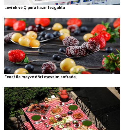
Levrek ve Çipura hazır tezgahta
Feast ile meyve dört mevsim sofrada