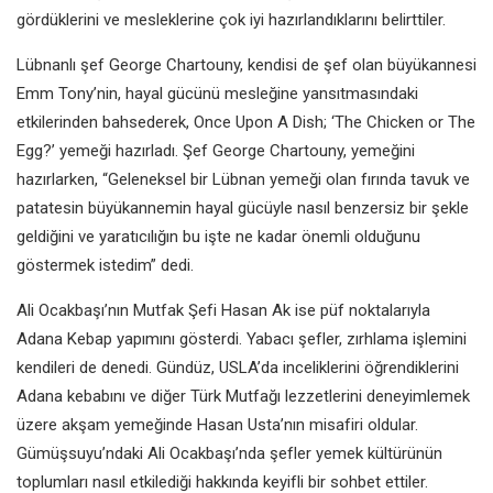
gördüklerini ve mesleklerine çok iyi hazırlandıklarını belirttiler.
Lübnanlı şef George Chartouny, kendisi de şef olan büyükannesi
Emm Tony’nin, hayal gücünü mesleğine yansıtmasındaki
etkilerinden bahsederek, Once Upon A Dish; ‘The Chicken or The
Egg?’ yemeği hazırladı
. Şef George Chartouny, yemeğini
hazırlarken, “Geleneksel bir Lübnan yemeği olan fırında tavuk ve
patatesin büyükannemin hayal gücüyle nasıl benzersiz bir şekle
geldiğini ve yaratıcılığın bu işte ne kadar önemli olduğunu
göstermek istedim” dedi.
Ali Ocakbaşı’nın Mutfak Şefi Hasan Ak ise püf noktalarıyla
Adana Kebap yapımını gösterdi. Yabacı şefler, zırhlama işlemini
kendileri de denedi. Gündüz, USLA’da inceliklerini öğrendiklerini
Adana kebabını ve diğer Türk Mutfağı lezzetlerini deneyimlemek
üzere akşam yemeğinde Hasan Usta’nın misafiri oldular.
Gümüşsuyu’ndaki Ali Ocakbaşı’nda şefler yemek kültürünün
toplumları nasıl etkilediği hakkında keyifli bir sohbet ettiler.