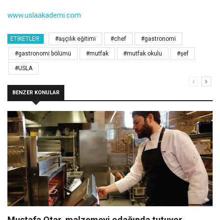
www.uslaakademi.com
ETIKETLER:
#aşçılık eğitimi
#chef
#gastronomi
#gastronomi bölümü
#mutfak
#mutfak okulu
#şef
#USLA
BENZER KONULAR
Mustafa Otar, malzemeyi odağında tutuyor