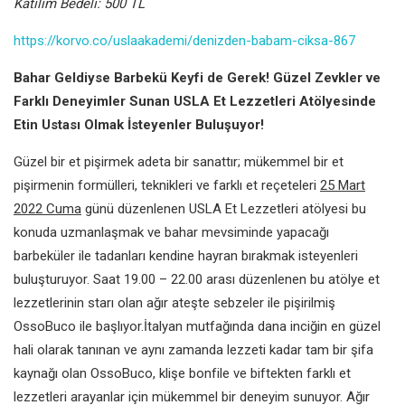
Katılım Bedeli: 500 TL
https://korvo.co/uslaakademi/denizden-babam-ciksa-867
Bahar Geldiyse Barbekü Keyfi de Gerek! Güzel Zevkler ve
Farklı Deneyimler Sunan USLA Et Lezzetleri Atölyesinde
Etin Ustası Olmak İsteyenler Buluşuyor!
Güzel bir et pişirmek adeta bir sanattır; mükemmel bir et
pişirmenin formülleri, teknikleri ve farklı et reçeteleri
25 Mart
2022 Cuma
günü düzenlenen USLA Et Lezzetleri atölyesi bu
konuda uzmanlaşmak ve bahar mevsiminde yapacağı
barbeküler ile tadanları kendine hayran bırakmak isteyenleri
buluşturuyor. Saat 19.00 – 22.00 arası düzenlenen bu atölye et
lezzetlerinin starı olan ağır ateşte sebzeler ile pişirilmiş
OssoBuco ile başlıyor.İtalyan mutfağında dana inciğin en güzel
hali olarak tanınan ve aynı zamanda lezzeti kadar tam bir şifa
kaynağı olan OssoBuco, klişe bonfile ve biftekten farklı et
lezzetleri arayanlar için mükemmel bir deneyim sunuyor. Ağır