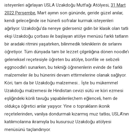
isteyenleri ağırlayan USLA Uzakdoğu Mutfağı Atölyesi,
31 Mart
2022 Perşembe
, Mart ayının son gününde, geride güzel anılar,
kendi geleceğinde ise hünerli sofralar kurmak isteyenleri
ağırlıyor. Uzakdoğu’da nereye giderseniz gidin bir klasik olan tatlı
ekşi Uzakdoğu çorbası ile başlayan atölye menüsü farklı tatların
bir aradaki ritmini yaşatırken, bilinmedik tekniklerin de sırlarını
öğretiyor. Tüm dünyada tam bir lezzet çılgınlığına dönen noodle’ı
geleneksel reçetesiyle öğreten bu atölye, bonfile ve sebzeli
eggnoodle’ı sunarken, bu tekniği öğrenenlerin evinde de farklı
malzemeler ile bu hünerini devam ettirmelerine olanak sağlıyor.
Köri; tam da bir Uzakdoğu malzemesi… İşte bu mükemmel
Uzakdoğu malzemesi ile Hindistan cevizi sütü ve köri ezmesi
eşliğindeki körili tavuğu yapabilenler,hem eğlenceli, hem de
oldukça öğretici anlar yaşıyor. Yine o toprakların ikonik
reçetelerinden, vanilya dondurmalı kızarmış muz tatlısı, USLA’nın
katılımcılarına ikramıyla bu kusursuz Uzakdoğu atölyesi
menüsünü taçlandırıyor.