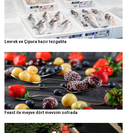
Levrek ve Çipura hazır tezgahta
Feast ile meyve dört mevsim sofrada