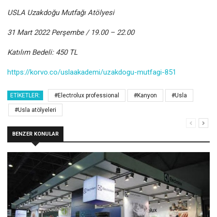
USLA Uzakdoğu Mutfağı Atölyesi
31 Mart 2022 Perşembe / 19.00 – 22.00
Katılım Bedeli: 450 TL
https://korvo.co/uslaakademi/uzakdogu-mutfagi-851
ETIKETLER:
#Electrolux professional
#Kanyon
#Usla
#Usla atölyeleri
BENZER KONULAR