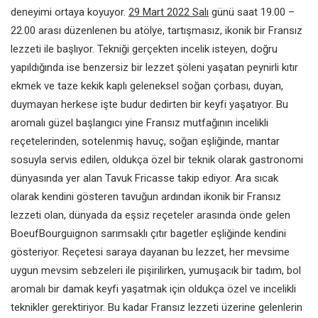
deneyimi ortaya koyuyor.
29 Mart 2022 Salı
günü saat 19.00 –
22.00 arası düzenlenen bu atölye, tartışmasız, ikonik bir Fransız
lezzeti ile başlıyor. Tekniği gerçekten incelik isteyen, doğru
yapıldığında ise benzersiz bir lezzet şöleni yaşatan peynirli kıtır
ekmek ve taze kekik kaplı geleneksel soğan çorbası, duyan,
duymayan herkese işte budur dedirten bir keyfi yaşatıyor. Bu
aromalı güzel başlangıcı yine Fransız mutfağının incelikli
reçetelerinden, sotelenmiş havuç, soğan eşliğinde, mantar
sosuyla servis edilen, oldukça özel bir teknik olarak gastronomi
dünyasında yer alan Tavuk Fricasse takip ediyor. Ara sıcak
olarak kendini gösteren tavuğun ardından ikonik bir Fransız
lezzeti olan, dünyada da eşsiz reçeteler arasında önde gelen
BoeufBourguignon sarımsaklı çıtır bagetler eşliğinde kendini
gösteriyor. Reçetesi saraya dayanan bu lezzet, her mevsime
uygun mevsim sebzeleri ile pişirilirken, yumuşacık bir tadım, bol
aromalı bir damak keyfi yaşatmak için oldukça özel ve incelikli
teknikler gerektiriyor. Bu kadar Fransız lezzeti üzerine gelenlerin