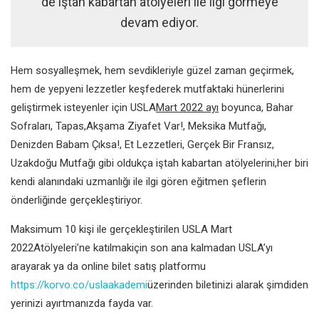
de iştah kabartan atölyeleri ile ilgi görmeye
devam ediyor.
Hem sosyalleşmek, hem sevdikleriyle güzel zaman geçirmek,
hem de yepyeni lezzetler keşfederek mutfaktaki hünerlerini
geliştirmek isteyenler için
USLA
Mart 2022 ayı
boyunca,
Bahar
Sofraları, Tapas,Akşama Ziyafet Var!, Meksika Mutfağı,
Denizden Babam Çıksa!, Et Lezzetleri, Gerçek Bir Fransız,
Uzakdoğu Mutfağı
gibi oldukça iştah kabartan atölyelerini,her biri
kendi alanındaki uzmanlığı ile ilgi gören eğitmen şeflerin
önderliğinde gerçekleştiriyor.
Maksimum 10 kişi ile gerçekleştirilen USLA Mart
2022Atölyeleri’ne katılmakiçin son ana kalmadan USLA’yı
arayarak ya da online bilet satış platformu
https://korvo.co/uslaakademi
üzerinden biletinizi alarak şimdiden
yerinizi ayırtmanızda fayda var.