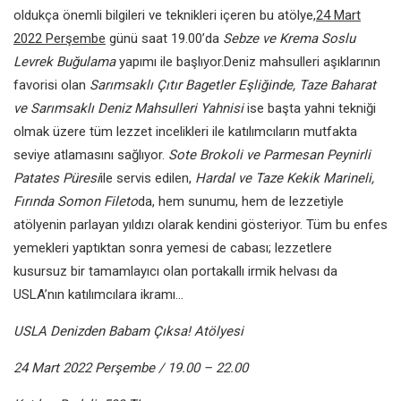
oldukça önemli bilgileri ve teknikleri içeren bu atölye,
24 Mart
2022 Perşembe
günü saat 19.00’da
Sebze ve Krema Soslu
Levrek Buğulama
yapımı ile başlıyor.Deniz mahsulleri aşıklarının
favorisi olan
Sarımsaklı Çıtır Bagetler Eşliğinde, Taze Baharat
ve Sarımsaklı Deniz Mahsulleri Yahnisi
ise başta yahni tekniği
olmak üzere tüm lezzet incelikleri ile katılımcıların mutfakta
seviye atlamasını sağlıyor.
Sote Brokoli ve Parmesan Peynirli
Patates Püresi
ile servis edilen,
Hardal ve Taze Kekik Marineli,
Fırında Somon Fileto
da, hem sunumu, hem de lezzetiyle
atölyenin parlayan yıldızı olarak kendini gösteriyor. Tüm bu enfes
yemekleri yaptıktan sonra yemesi de cabası; lezzetlere
kusursuz bir tamamlayıcı olan portakallı irmik helvası da
USLA’nın katılımcılara ikramı…
USLA Denizden Babam Çıksa! Atölyesi
24 Mart 2022 Perşembe / 19.00 – 22.00