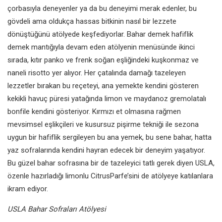
çorbasıyla deneyenler ya da bu deneyimi merak edenler, bu
gövdeli ama oldukça hassas bitkinin nasıl bir lezzete
dönüştüğünü atölyede keşfediyorlar. Bahar demek hafiflik
demek mantığıyla devam eden atölyenin menüsünde ikinci
sırada, kıtır panko ve frenk soğan eşliğindeki kuşkonmaz ve
naneli risotto yer alıyor. Her çatalında damağı tazeleyen
lezzetler bırakan bu reçeteyi, ana yemekte kendini gösteren
kekikli havuç püresi yatağında limon ve maydanoz gremolatalı
bonfile kendini gösteriyor. Kırmızı et olmasına rağmen
mevsimsel eşlikçileri ve kusursuz pişirme tekniği ile sezona
uygun bir hafiflik sergileyen bu ana yemek, bu sene bahar, hatta
yaz sofralarında kendini hayran edecek bir deneyim yaşatıyor.
Bu güzel bahar sofrasına bir de tazeleyici tatlı gerek diyen USLA,
özenle hazırladığı limonlu CitrusParfe’sini de atölyeye katılanlara
ikram ediyor.
USLA Bahar Sofraları Atölyesi