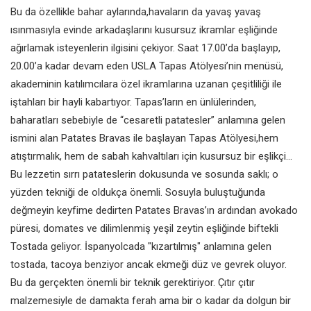
Bu da özellikle bahar aylarında,havaların da yavaş yavaş
ısınmasıyla evinde arkadaşlarını kusursuz ikramlar eşliğinde
ağırlamak isteyenlerin ilgisini çekiyor. Saat 17.00’da başlayıp,
20.00’a kadar devam eden USLA Tapas Atölyesi’nin menüsü,
akademinin katılımcılara özel ikramlarına uzanan çeşitliliği ile
iştahları bir hayli kabartıyor. Tapas’ların en ünlülerinden,
baharatları sebebiyle de “cesaretli patatesler” anlamına gelen
ismini alan Patates Bravas ile başlayan Tapas Atölyesi,hem
atıştırmalık, hem de sabah kahvaltıları için kusursuz bir eşlikçi…
Bu lezzetin sırrı patateslerin dokusunda ve sosunda saklı; o
yüzden tekniği de oldukça önemli. Sosuyla buluştuğunda
değmeyin keyfime dedirten Patates Bravas’ın ardından avokado
püresi, domates ve dilimlenmiş yeşil zeytin eşliğinde biftekli
Tostada geliyor. İspanyolcada "kızartılmış" anlamına gelen
tostada, tacoya benziyor ancak ekmeği düz ve gevrek oluyor.
Bu da gerçekten önemli bir teknik gerektiriyor. Çıtır çıtır
malzemesiyle de damakta ferah ama bir o kadar da dolgun bir