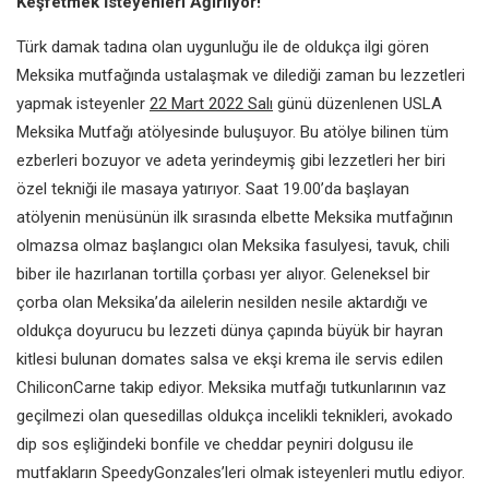
Keşfetmek İsteyenleri Ağırlıyor!
Türk damak tadına olan uygunluğu ile de oldukça ilgi gören
Meksika mutfağında ustalaşmak ve dilediği zaman bu lezzetleri
yapmak isteyenler
22 Mart 2022 Salı
günü düzenlenen USLA
Meksika Mutfağı atölyesinde buluşuyor. Bu atölye bilinen tüm
ezberleri bozuyor ve adeta yerindeymiş gibi lezzetleri her biri
özel tekniği ile masaya yatırıyor. Saat 19.00’da başlayan
atölyenin menüsünün ilk sırasında elbette Meksika mutfağının
olmazsa olmaz başlangıcı olan Meksika fasulyesi, tavuk, chili
biber ile hazırlanan tortilla çorbası yer alıyor. Geleneksel bir
çorba olan Meksika’da ailelerin nesilden nesile aktardığı ve
oldukça doyurucu bu lezzeti dünya çapında büyük bir hayran
kitlesi bulunan domates salsa ve ekşi krema ile servis edilen
ChiliconCarne takip ediyor. Meksika mutfağı tutkunlarının vaz
geçilmezi olan quesedillas oldukça incelikli teknikleri, avokado
dip sos eşliğindeki bonfile ve cheddar peyniri dolgusu ile
mutfakların SpeedyGonzales’leri olmak isteyenleri mutlu ediyor.