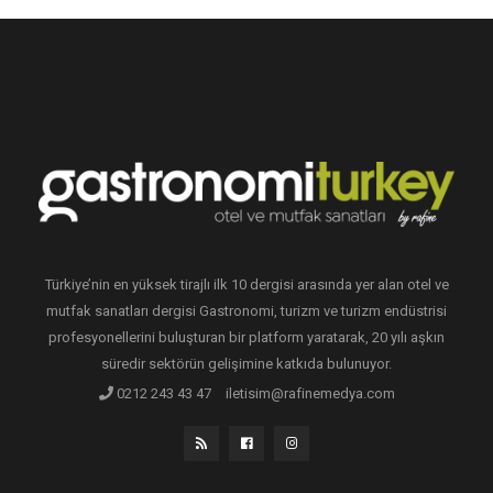
Türkiye’nin en yüksek tirajlı ilk 10 dergisi arasında yer alan otel ve
mutfak sanatları dergisi Gastronomi, turizm ve turizm endüstrisi
profesyonellerini buluşturan bir platform yaratarak, 20 yılı aşkın
süredir sektörün gelişimine katkıda bulunuyor.
0212 243 43 47
iletisim@rafinemedya.com