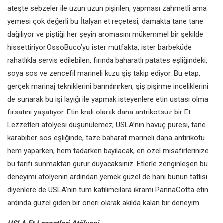
ateşte sebzeler ile uzun uzun pişirilen, yapması zahmetli ama
yemesi çok değerli bu İtalyan et reçetesi, damakta tane tane
dağılıyor ve piştiği her şeyin aromasını mükemmel bir şekilde
hissettiriyor.OssoBuco’yu ister mutfakta, ister barbeküde
rahatlıkla servis edilebilen, fırında baharatlı patates eşliğindeki,
soya sos ve zencefil marineli kuzu şiş takip ediyor. Bu etap,
gerçek marinaj tekniklerini barındırırken, şiş pişirme inceliklerini
de sunarak bu işi layığı ile yapmak isteyenlere etin ustası olma
fırsatını yaşatıyor. Etin kralı olarak dana antrikotsuz bir Et
Lezzetleri atölyesi düşünülemez; USLA’nın havuç püresi, tane
karabiber sos eşliğinde, taze baharat marineli dana antirikotu
hem yaparken, hem tadarken bayılacak, en özel misafirlerinize
bu tarifi sunmaktan gurur duyacaksınız. Etlerle zenginleşen bu
deneyimi atölyenin ardından yemek güzel de hani bunun tatlısı
diyenlere de USLA’nın tüm katılımcılara ikramı PannaCotta etin
ardında güzel giden bir öneri olarak akılda kalan bir deneyim…
USLA Et Lezzetleri Atölyesi