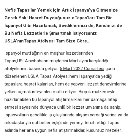
Nefis Tapas’lar Yemek için Artık İspanya’ya Gitmenize
Gerek Yok! Hasret Duyduğunuz oTapas’ları Tam Bir
İspanyol Gibi Hazırlamak, Sevdiklerinizi de, Kendinizi de
Bu Nefis Lezzetlerle Şımartmak İstiyorsanız
USLA’nınTapas Atölyesi Tam Size Göre…
İspanyol mutfağının en meşhur lezzetlerinden
Tapas,USLA’nınbaharın müjdecisi Mart ayını karşıladığı
atölyelerinin başında geliyor.
5 Mart 2022 Cumartesi
günü
düzenlenen USLA Tapas Atölyesi,hem İspanya’da yediği
tapaslara hasret kalanları, hem de yepyeni lezzet deneyimlerine
yelken açmak isteyenleri mutlu ediyor. Birçok malzemeyle
hazırlanabilen bu İspanyol atıştırmalıkları her damağa hitap
etmesi sayesinde dünyaca ünlü bir lezzet unvanına da sahip.
İspanyolların genellikle iş çıkışlarında akşam yemeği yerine ya da
arkadaşlarıyla sohbetler eşliğinde yemeyi tercih ettiği Tapas
aslında her ana uygun nefis atıştırmalıklar, kusursuz mezeler…