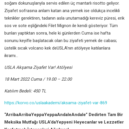
soğanı dokunuşlarıyla servis edilen üç mantarlı risotto geliyor.
Ziyafet sofrasına anlam katan ana yemek ise oldukça incelikli
teknikler gerektiren, tadanın asla unutamadığı kereviz püresi, erik
sos ve sote eşliğindeki Filet Mignon ile kendi gösteriyor. Tüm
bunları yaptıktan sonra, hele ki günlerden Cuma ise hafta
sonunu keyifle başlatacak olan bu ziyafeti yemek de cabası;
üstelik sıcak volcano kek deUSLA’nın atölyeye katılanlara
ikramı…
USLA Akşama Ziyafet Var! Atölyesi
18 Mart 2022 Cuma / 19.00 – 22.00
Katılım Bedeli: 450 TL
https://korvo.co/uslaakademi/aksama-ziyafet-var-869
“ArribaArribaYeppaYeppaAndaleAndale” Dedirten Tam Bir
Meksika Mutfağı USLA’daYepyeni Heyecanlar ve Lezzetler