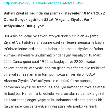
https://korvo.co/uslaakademi/tapas-atolyesi-856
Baharı Ziyafet Tadında Karşılamak İsteyenler 18 Mart 2022
Cuma Gerçekleştirilen USLA “Akşama Ziyafet Var!”
Atölyesinde Buluşuyor!
USLA’nın en iddialı ve favori atölyelerinden biri olan Akşama
Ziyafet Var! atölyesi mevsime özel yenilenen menüsü ile başta
müdavimlerine, ardından da bahar döneminde ziyafet sofraları
kurmak isteyenlere unutulmaz bir deneyim yaşatıyor.
18 Mart
2022 Cuma
günü saat 19.00’da başlayan ve 22.00’a kadar
devam eden bu atölyede, ansızın gelen misafirlere bile mükellef
bir ziyafet hazırlamanın tüm püf noktaları yer alıyor. USLA
Akşama Ziyafet Var! atölyesinin menüsü füme somon,
parmesan peyniri ve frambuaz sosuyla hazırlanan roka salatası
ile başlıyor. Her biri farklı dokular ve aromalar ile damakta güzel
bir ziyafet başlangıcı yaşatan bu salatanın ardından gerçek bir
İtalyan inceliğini ve tekniklerini yaşatan, kıtır panko ve frenk