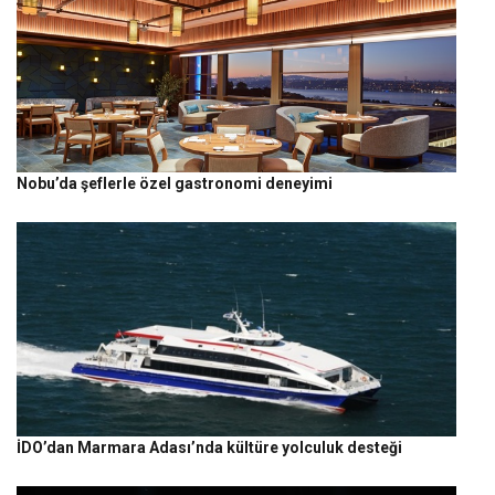
Nobu’da şeflerle özel gastronomi deneyimi
İDO’dan Marmara Adası’nda kültüre yolculuk desteği