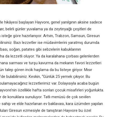
le hikâyesi
başlayan Hayvore, genel yanılgının
aksine sadece
ğer, belirli günler yuvalama ya da
zeytinyağlı çeşitleri de
a isteğe göre hazırlanıyor.
Artvin, Trabzon, Samsun, Giresun
lirsiniz. Bazı
lezzetler ise müdavimlerini yaratmış
durumda.
rbası,
soğan, patates gibi sebzelerin
kabuklarının
aha
da lezzetli oluyor. Ya da karalahana
çorbası gelenlerden
ahana sarması ve turşu kavurma da
mekanın favori lezzetleri
ün talep gören incik haşlama da bu
listeye giriyor. Mısır
e’de
bulabilirsiniz. Keskin, “Günlük 25
yemek çıkıyor. Bu
bulamayacağınız lezzetlerimiz var.
Dolayısıyla acaba bugün
Hayvore’nin özellikle hafta
sonları çocuk misafirleri yoğunlukta.
er de konuklara
sunuluyor. Tatlı menüsü de çok
sevilen
re sahip
ve elde hazırlanan ev baklavası,
kara üzümden yapılan
lluları Giresun ezmesiyle de
tanıştıran Hayvore bu özel