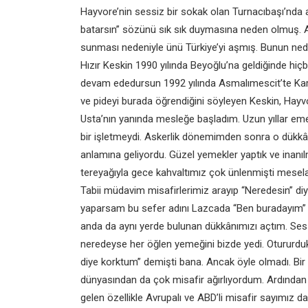
Hayvore’nin sessiz bir sokak olan
Turnacıbaşı’nda 
batarsın” sözünü sık sık duymasına
neden olmuş. 
sunması nedeniyle ünü Türkiye’yi
aşmış. Bunun nede
Hızır Keskin 1990 yılında Beyoğlu’na
geldiğinde hiçb
devam ededursun 1992 yılında
Asmalımescit’te Ka
ve pideyi burada
öğrendiğini söyleyen Keskin,
Hayvo
Usta’nın yanında mesleğe başladım.
Uzun yıllar e
bir işletmeydi. Askerlik
dönemimden sonra o dükkâ
anlamına geliyordu.
Güzel yemekler yaptık ve inan
tereyağıyla
gece kahvaltımız çok ünlenmişti
mesela
Tabii müdavim misafirlerimiz arayıp
“Neredesin” di
yaparsam bu sefer adını Lazcada “Ben
buradayım”
anda da aynı yerde bulunan
dükkânımızı açtım. Sess
neredeyse her öğlen yemeğini bizde
yedi. Otururdu
diye korktum” demişti bana. Ancak
öyle olmadı. Bir
dünyasından da çok misafir
ağırlıyordum. Ardında
gelen özellikle Avrupalı
ve ABD’li misafir sayımız da