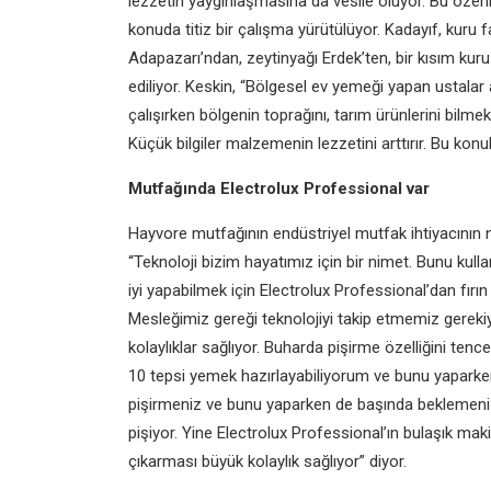
lezzetin
yaygınlaşmasına da vesile oluyor.
Bu özenl
konuda titiz bir çalışma
yürütülüyor. Kadayıf, kuru 
Adapazarı’ndan, zeytinyağı
Erdek’ten, bir kısım kur
ediliyor. Keskin,
“Bölgesel ev yemeği yapan ustalar
çalışırken
bölgenin toprağını, tarım ürünlerini
bilmek
Küçük
bilgiler malzemenin lezzetini arttırır.
Bu konul
Mutfağında Electrolux
Professional var
Hayvore mutfağının endüstriyel
mutfak ihtiyacının
“Teknoloji bizim hayatımız için bir
nimet. Bunu kulla
iyi yapabilmek için
Electrolux Professional’dan fırın 
Mesleğimiz gereği
teknolojiyi takip etmemiz gereki
kolaylıklar
sağlıyor. Buharda pişirme özelliğini
tence
10 tepsi yemek hazırlayabiliyorum
ve bunu yaparken
pişirmeniz ve bunu
yaparken de başında beklemen
pişiyor.
Yine Electrolux Professional’ın bulaşık
maki
çıkarması
büyük kolaylık sağlıyor” diyor.