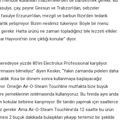
i menüde kullanılan
malzemelerden de bahsetmek
gerekir. Bu
fasulye,
çay, peynir Giresun ve Trabzon’dan,
sebzeler
u fasulye
Erzurum’dan, mezgit ve barbun
Rize’den tedarik
artık yetişmiyor. Bizim neslimiz
tükeniyor. Böyle bir menü
 gerekir. Hatta ürünü ne zaman
topladığınız bile lezzeti etkiler.
ar Hayvore’nin öne çıktığı
konular” diyor.
 neredeyse yüzde
80’ini Electrolux Professional karşılıyor.
nmasını bilmeliyiz”
diyen Keskin, “Yakın zamanda
pideleri daha
aldık.
Kısa bir dönem sonra kullanmaya
başlayacağız.
yor.
Örneğin Air-O-Steam Touchline
mutfakta bize büyük
re yemeklerinin ısıtılmasında
kullanıyoruz. Bu fırında aynı anda
 kokular birbirine
karışmıyor. Bir tandırı yapmak
için saatlerce
iz
gerekir. Ama Air-O-Steam
Touchline’da 12 saatte bu ürün
nesi 2 buçuk dakikada bulaşıkları
yıkayıp tertemiz bir şekilde