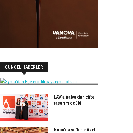
Syma’dan Ege esintili paylaşım
GÜNCEL HABERLER
sofrası
LAV’a İtalya’dan çifte
tasarım ödülü
Nobu’da şeflerle özel