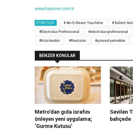
www.hayvore.com.tr
ETIKETLER:
# Air-O-Steam Touchline
# Bülent Sev
#Electrolux Professional
#electrolux-professional
#hizir-keskin
#Restoran
#yoresel-yemekler
BENZER KONULAR
Metro’dan gıda israfını
Sevilen T
önleyen yeni uygulama;
bahçede
‘Gurme Kutusu’