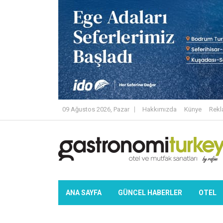
09 Ağustos 2026, Pazar
Hakkımızda
Künye
Rek
ANA SAYFA
GÜNCEL HABERLER
OTEL