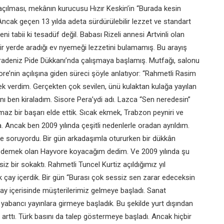
açılması, mekânın
kurucusu Hızır Keskin’in “Burada kesin
Ancak geçen 13 yılda
adeta sürdürülebilir lezzet ve standart
ni tabii ki tesadüf
değil. Babası Rizeli annesi Artvinli olan
ir yerde aradığı ev n
yemeği lezzetini bulamamış. Bu
arayış
radeniz Pide
Dükkanı’nda çalışmaya başlamış.
Mutfağı, salonu
re’nin açılışına giden süreci
şöyle anlatıyor: “Rahmetli Rasim
mek verdim. Gerçekten
çok sevilen, ünü kulaktan kulağa
yayılan
nı ben
kiraladım. Sisore Pera’ydi adı. Lazca
“Sen neredesin”
ılmaz
bir başarı elde ettik. Sıcak ekmek,
Trabzon peyniri ve
. Ancak ben 2009 yılında
çeşitli nedenlerle oradan ayrıldım.
ye soruyordu. Bir gün
arkadaşımla otururken bir dükkân
 demek olan Hayvore
koyacağım dedim. Ve 2009 yılında
şu
iz bir sokaktı.
Rahmetli Tuncel Kurtiz açıldığımız yıl
k çay içerdik. Bir gün
“Burası çok sessiz sen zarar edeceksin
 ay içerisinde
müşterilerimiz gelmeye başladı.
Sanat
n yabancı
yayınlara girmeye başladık. Bu şekilde
yurt dışından
 arttı. Türk
basını da talep göstermeye başladı.
Ancak hiçbir