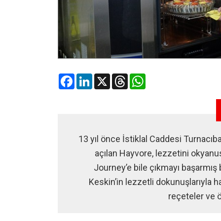
Facebook
LinkedIn
X
Threads
WhatsApp
13 yıl önce İstiklal Caddesi Turnacıb
açılan Hayvore, lezzetini okyanu
Journey’e bile çıkmayı başarmış b
Keskin’in lezzetli dokunuşlarıyla
reçeteler ve ö