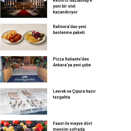
Resorts Gaziantep’e
yeni bir otel
kazandırıyor
Rafinera’dan yeni
beslenme paketi
Pizza Italiante’den
Ankara’ya yeni şube
Levrek ve Çipura hazır
tezgahta
Feast ile meyve dört
mevsim sofrada