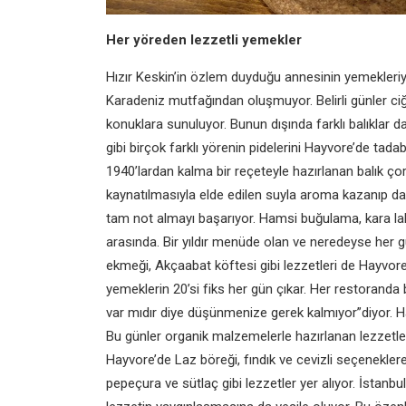
Her yöreden lezzetli
yemekler
Hızır Keskin’in özlem duyduğu
annesinin yemekleriy
Karadeniz
mutfağından oluşmuyor. Belirli günler
ci
konuklara
sunuluyor. Bunun dışında farklı
balıklar d
gibi birçok farklı yörenin pidelerini
Hayvore’de tadabi
1940’lardan kalma bir
reçeteyle hazırlanan balık ço
kaynatılmasıyla elde
edilen suyla aroma kazanıp d
tam not almayı
başarıyor. Hamsi buğulama, kara
l
arasında. Bir
yıldır menüde olan ve neredeyse her
g
ekmeği, Akçaabat
köftesi gibi lezzetleri de Hayvor
yemeklerin 20’si
fiks her gün çıkar. Her restoranda
var mıdır
diye düşünmenize gerek kalmıyor”
diyor. 
Bu günler organik malzemelerle
hazırlanan lezzetl
Hayvore’de Laz böreği,
fındık ve cevizli seçenekle
pepeçura
ve sütlaç gibi lezzetler yer alıyor.
İstanbu