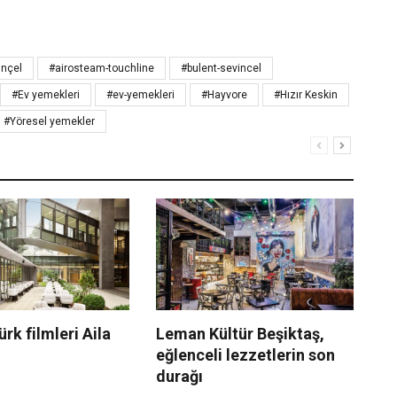
inçel
#airosteam-touchline
#bulent-sevincel
#Ev yemekleri
#ev-yemekleri
#Hayvore
#Hızır Keskin
#Yöresel yemekler
ürk filmleri Aila
Leman Kültür Beşiktaş,
Kö
eğlenceli lezzetlerin son
ke
durağı
mo