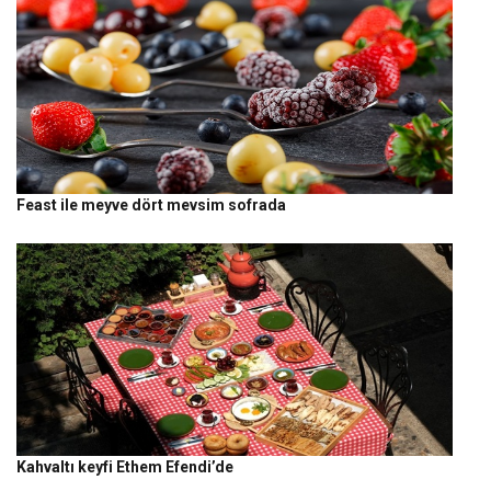
Feast ile meyve dört mevsim sofrada
Kahvaltı keyfi Ethem Efendi’de