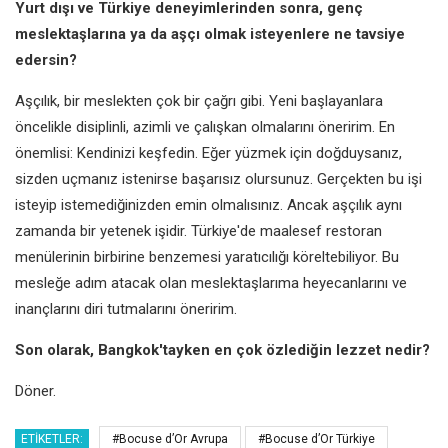
Yurt dışı ve Türkiye deneyimlerinden sonra, genç
meslektaşlarına ya da aşçı olmak isteyenlere ne tavsiye
edersin?
Aşçılık, bir meslekten çok bir çağrı gibi. Yeni başlayanlara
öncelikle disiplinli, azimli ve çalışkan olmalarını öneririm. En
önemlisi: Kendinizi keşfedin. Eğer yüzmek için doğduysanız,
sizden uçmanız istenirse başarısız olursunuz. Gerçekten bu işi
isteyip istemediğinizden emin olmalısınız. Ancak aşçılık aynı
zamanda bir yetenek işidir. Türkiye'de maalesef restoran
menülerinin birbirine benzemesi yaratıcılığı köreltebiliyor. Bu
mesleğe adım atacak olan meslektaşlarıma heyecanlarını ve
inançlarını diri tutmalarını öneririm.
Son olarak, Bangkok'tayken en çok özlediğin lezzet nedir?
Döner.
ETIKETLER:
#Bocuse d’Or Avrupa
#Bocuse d’Or Türkiye