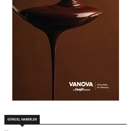
GÜNCEL HABERLER
Syma’dan Ege esintili paylaşım sofrası