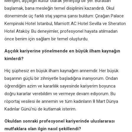
Mengen, aşçılığın kültür olarak yerleştiği bir yer. Buradan
başlamak, bana mesleğin temel disiplinini kazandırdı. Okul
dönemimde üç farklı staj yapma şansı buldum: Çırağan Palace
Kempinski Hotel Istanbul, Marriott AC Hotel Sevilla ve Sheraton
Hotel Ataköy. Bu deneyimler, profesyonel hayata atılmadan
önce benim için sağlam bir temel oluşturdu.
Aşçılık kariyerine yönelmende en büyük ilham kaynağın
kimlerdi?
Hiç şüphesiz en büyük ilham kaynağım annemdir. Her büyük
başarının güçlü bir zihniyetle başladığına inanıyorum. Ondan
öğrendiğim azim ve kararlılık sayesinde kariyerim boyunca
doğru kararlar verebildim ve vermeye devam ediyorum. Bu
röportaj vesilesi ile annemin ve tüm kadınların 8 Mart Dünya
Kadınlar Günü’nü de kutlamak isterim.
Okuldan sonraki profesyonel kariyerinde uluslararası
mutfaklara olan ilgin nasıl şekillendi?