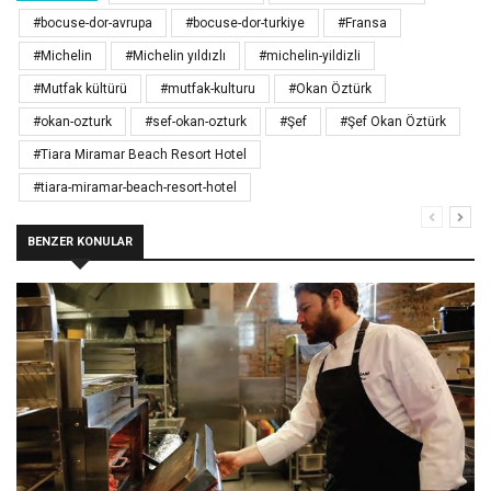
#bocuse-dor-avrupa
#bocuse-dor-turkiye
#Fransa
#Michelin
#Michelin yıldızlı
#michelin-yildizli
#Mutfak kültürü
#mutfak-kulturu
#Okan Öztürk
#okan-ozturk
#sef-okan-ozturk
#Şef
#Şef Okan Öztürk
#Tiara Miramar Beach Resort Hotel
#tiara-miramar-beach-resort-hotel
BENZER KONULAR