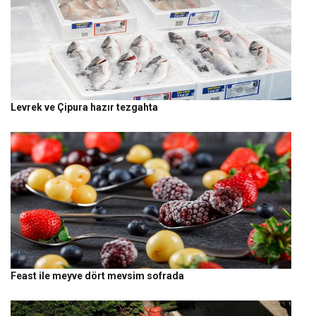
Levrek ve Çipura hazır tezgahta
Feast ile meyve dört mevsim sofrada