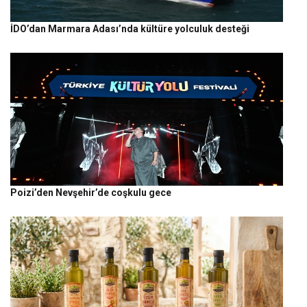
İDO’dan Marmara Adası’nda kültüre yolculuk desteği
Poizi’den Nevşehir’de coşkulu gece