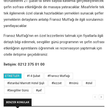
tecrübelerini 21 Şubat’ta sınırlı sayıda katılımla gerçekleştirilecek
şefin sofrası etkinliğinde de masaya yatıracaklar. Misafirlerle tek
tek ilgilenerek özel olarak hazırladıkları yemekleri sunacak şefler
yemeklerin detaylarını anlatıp Fransız Mutfağı ile ilgili sorularınızı
yanıtlayacaklar.
Fransız Mutfağı’nın en özel lezzetlerini tatmak için fiyatlarla ilgili
detaylı bilgi edinmek, sevgililer günü programının ve şefin sofrası
etkinliğinin ayrıntılarını öğrenmek ve rezervasyon yaptırmak için
otelle iletişime geçebilirsiniz.
İletişim: 0212 375 01 00
ETIKETLER:
#14 Şubat
#Fransız Mutfağı
#İstanbul Marriott Hotel Şişli
#lezzet
#mönü
#otel
#Sevgililer Günü
#şef
BENZER KONULAR