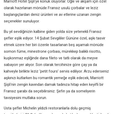
Marriott Hotel Şişli’ye konuk oluyorlar. Öğle ve akşam için özel
olarak hazırlanan mönüde Fransız usulü çorbalar ve leziz
başlangıçlardan deniz ürünleri ve av etlerine uzanan zengin
seçenekler sunuluyor.
Bu yıl sevdiğinizin kalbine giden yolda size yetenekli Fransız
şefler eşlik ediyor. 14 Şubat Sevgililer Gününe özel, aşkı tasvir
etmek üzere her biri özenle tasarlanan beş aşamalı mönüde
somon füme, minestrone çorbası, mürekkep balıklı risotto,
kuşkonmaz eşliğinde dana fileto ve tatlı olarak da meyve
sabayon yer alıyor. Son olarak tercihinize göre çay ya da
kahveyle birlikte leziz ‘petit fours’ servis ediliyor. Arzu ederseniz
aşkınızı kutlarken bu romantik yemeğe eşlik edecek, Marriott
Şişli’nin zengin kavından damak tadınıza hitap eden keyifli bir
Fransız şarabı da seçebilirsiniz. Şefin ya da someliyerin
tavsiyesini mutlaka sorun.
Usta şefler Michelin yıldızlı restoranlarla dolu geçmiş