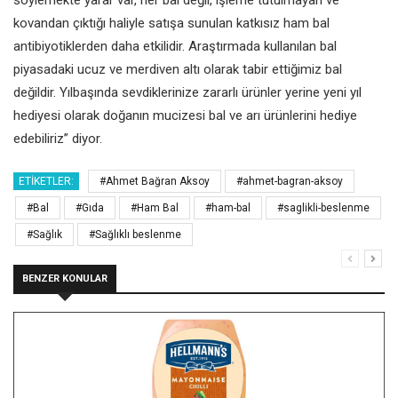
kovandan çıktığı haliyle satışa sunulan katkısız ham bal
antibiyotiklerden daha etkilidir. Araştırmada kullanılan bal
piyasadaki ucuz ve merdiven altı olarak tabir ettiğimiz bal
değildir. Yılbaşında sevdiklerinize zararlı ürünler yerine yeni yıl
hediyesi olarak doğanın mucizesi bal ve arı ürünlerini hediye
edebiliriz” diyor.
ETIKETLER:
#Ahmet Bağran Aksoy
#ahmet-bagran-aksoy
#Bal
#Gıda
#Ham Bal
#ham-bal
#saglikli-beslenme
#Sağlık
#Sağlıklı beslenme
BENZER KONULAR