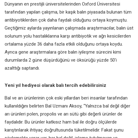
Dünyanın en prestijli üniversitelerinden Oxford Üniversitesi
tarafından yapılan çalışma, bir kaşık balın piyasada bulunan tüm
antibiyotiklerden çok daha faydalı olduğunu ortaya koymuştu.
Geçtiğimiz aylarda yayınlanan çalışmada araştırmacılar, balın üst
solunum yolu hastalıklarına karşı antibiyotik ve ağrı kesicilerden
ortalama yüzde 36 daha fazla etkili olduğunu ortaya koydu.
Ayrıca gene araştırmalara göre balın iyileşme sürecini kimi
durumlarda 2 güne düşürdüğünü ve öksürüğü yüzde 50'i
azalttığı saptandı.
Yeni yıl hediyesi olarak balı tercih edebilirsiniz
Bal ve arı ürünlerinin çok eski yıllardan beri insanlar tarafından
kullanıldığını belirten Bal Uzmanı Aksoy, “Yalnızca bal değil diğer
arı ürünleri polen, propolis ve arı sütü gibi değerli ürünler de
faydalıdır. Bu ürünler katkısız ham bal ile doğru ölçülerde
karıştırılarak ihtiyaç doğrultusunda tüketilmelidir. Fakat şunu
söylemekte yarar var, her bal değil, işleme tutulmayan ve