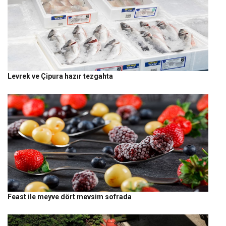
Levrek ve Çipura hazır tezgahta
Feast ile meyve dört mevsim sofrada