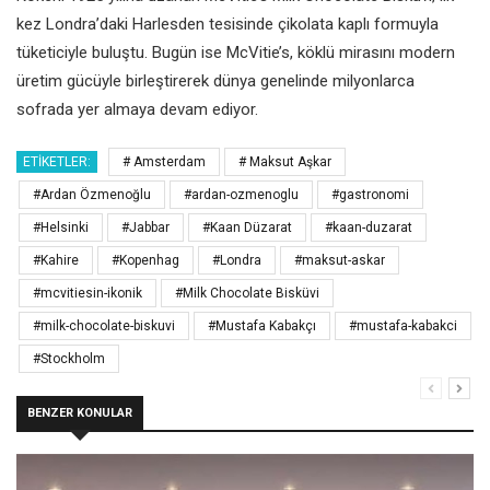
kez Londra’daki Harlesden tesisinde çikolata kaplı formuyla
tüketiciyle buluştu. Bugün ise McVitie’s, köklü mirasını modern
üretim gücüyle birleştirerek dünya genelinde milyonlarca
sofrada yer almaya devam ediyor.
ETIKETLER:
# Amsterdam
# Maksut Aşkar
#Ardan Özmenoğlu
#ardan-ozmenoglu
#gastronomi
#Helsinki
#Jabbar
#Kaan Düzarat
#kaan-duzarat
#Kahire
#Kopenhag
#Londra
#maksut-askar
#mcvitiesin-ikonik
#Milk Chocolate Bisküvi
#milk-chocolate-biskuvi
#Mustafa Kabakçı
#mustafa-kabakci
#Stockholm
BENZER KONULAR