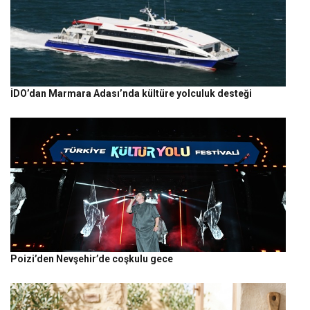
İDO’dan Marmara Adası’nda kültüre yolculuk desteği
Poizi’den Nevşehir’de coşkulu gece