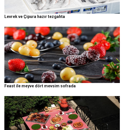
Levrek ve Çipura hazır tezgahta
Feast ile meyve dört mevsim sofrada