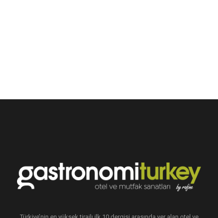
Türkiye’nin en yüksek tirajlı ilk 10 dergisi arasında yer alan otel ve