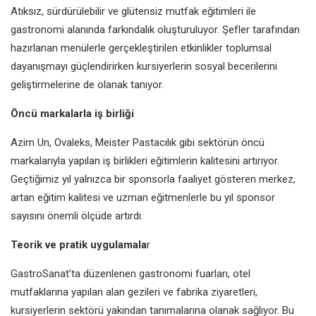
Atıksız, sürdürülebilir ve glütensiz
mutfak eğitimleri ile
gastronomi
alanında farkındalık oluşturuluyor.
Şefler tarafından
hazırlanan menülerle
gerçekleştirilen etkinlikler toplumsal
dayanışmayı güçlendirirken
kursiyerlerin sosyal becerilerini
geliştirmelerine de olanak tanıyor.
Öncü markalarla iş birliği
Azim Un, Ovaleks, Meister Pastacılık
gibi sektörün öncü
markalarıyla
yapılan iş birlikleri eğitimlerin kalitesini
artırıyor.
Geçtiğimiz yıl yalnızca bir
sponsorla faaliyet gösteren merkez,
artan eğitim kalitesi ve uzman
eğitmenlerle bu yıl sponsor
sayısını
önemli ölçüde artırdı.
Teorik ve pratik uygulamala
r
GastroSanat’ta düzenlenen
gastronomi fuarları, otel
mutfaklarına
yapılan alan gezileri ve fabrika
ziyaretleri,
kursiyerlerin sektörü
yakından tanımalarına olanak
sağlıyor. Bu