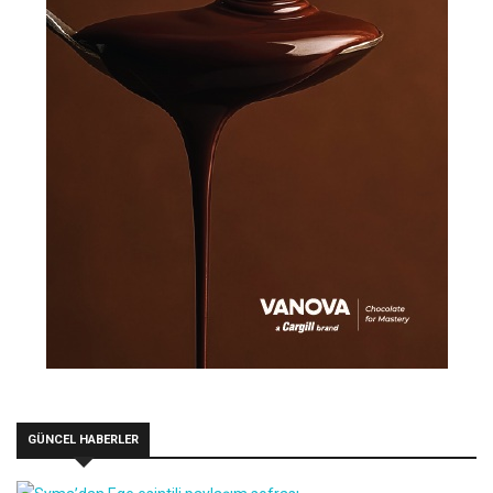
GÜNCEL HABERLER
Syma’dan Ege esintili paylaşım sofrası