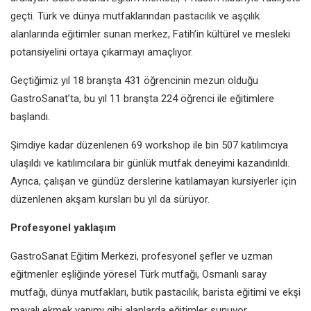
geçti. Türk
ve dünya mutfaklarından pastacılık
ve aşçılık
alanlarında eğitimler sunan
merkez, Fatih’in kültürel ve mesleki
potansiyelini ortaya çıkarmayı
amaçlıyor.
Geçtiğimiz yıl 18 branşta 431
öğrencinin mezun olduğu
GastroSanat’ta, bu yıl 11 branşta 224
öğrenci ile eğitimlere
başlandı.
Şimdiye kadar düzenlenen 69
workshop ile bin 507 katılımcıya
ulaşıldı ve katılımcılara bir günlük
mutfak deneyimi kazandırıldı.
Ayrıca, çalışan ve gündüz derslerine
katılamayan kursiyerler için
düzenlenen akşam kursları bu yıl da
sürüyor.
Profesyonel yaklaşım
GastroSanat Eğitim Merkezi,
profesyonel şefler ve uzman
eğitmenler eşliğinde yöresel Türk
mutfağı, Osmanlı saray
mutfağı,
dünya mutfakları, butik pastacılık,
barista eğitimi ve ekşi
mayalı ekmek
yapımı gibi alanlarda eğitimler
sunuyor.