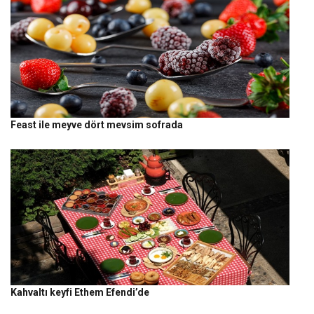
Feast ile meyve dört mevsim sofrada
Kahvaltı keyfi Ethem Efendi’de