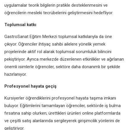
uygulamalar teorik
bilgilerin pratikle desteklenmesini ve
öğrencilerin mesleki tecrübelerini
geliştirmesini hedefliyor.
Toplumsal katkı
GastroSanat Eğitim Merkezi toplumsal
katkılarıyla da öne
çıkıyor. Öğrenciler
ihtiyaç sahibi ailelere yönelik yemek
projelerinde aktif rol alarak toplumsal
sorumluluk bilincini
pekiştiriyor. Ayrıca
merkezde düzenlenen etkinlikler ve
ağırlanan
önemli isimlerle öğrenciler,
sektöre daha donanımlı bir şekilde
hazırlanıyor.
Profesyonel hayata geçiş
Kursiyerler öğrendiklerini profesyonel
hayata taşıma imkanı
buluyor.
Eğitimlerini tamamlayan öğrenciler,
sektörde iş bulma
fırsatına sahip
olurken; ürettikleri ürünleri online
platformlarda
ve çeşitli satış
alanlarında sergileyerek girişimcilik
yönlerini de
geliştiriyor.