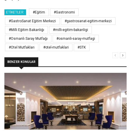
ETIKETLER:
#Eğitim
#Gastronomi
#GastroSanat Eğitim Merkezi
#gastrosanat-egitim-merkezi
#Milli Eğitim Bakanlığı
#milli-egitim-bakanligi
#Osmanlı Saray Mutfağı
#osmanli-saray-mutfagi
#Otel Mutfakları
#otel-mutfaklari
#STK
BENZER KONULAR