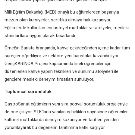
Milli Eğitim Bakanlığı (MEB) onaylı
bu eğitimlerden başarıyla
mezun
olan kursiyerler, sertifika almaya hak
kazanıyor.
Eğitimlerde kullanılan
endüstriyel mutfaklar ve atölyeler,
mesleki
standartlara uygun olarak
tasarlandı.
Örneğin Barista branşında, kahve
çekirdeğinden içime kadar tüm
süreçler öğretiliyor ve sektöre yeni
baristalar kazandırılıyor.
GençKARINCA
Projesi kapsamında liseli öğrenciler
için
düzenlenen kahve yapım
teknikleri ve sunumu atölyeleri ile
gençlere mesleki deneyim fırsatları
sunuluyor.
Toplumsal sorumluluk
GastroSanat eğitimlerin yanı sıra
sosyal sorumluluk projeleriyle
de
öne çıkıyor. STK’larla yapılan iş
birlikleri sayesinde öğrenciler
kültürel
mutfaklarda deneyim kazanıyor ve
tarifleri yeniden
yorumlayarak bu
değerlerin tanıtımına katkı sağlıyor.