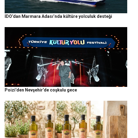
İDO’dan Marmara Adası’nda kültüre yolculuk desteği
Poizi’den Nevşehir’de coşkulu gece