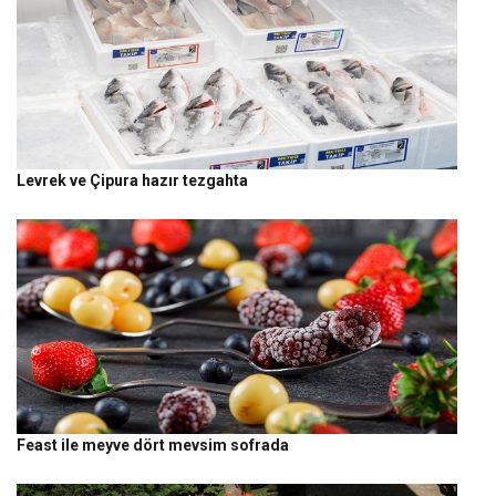
Levrek ve Çipura hazır tezgahta
Feast ile meyve dört mevsim sofrada