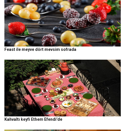
Feast ile meyve dört mevsim sofrada
Kahvaltı keyfi Ethem Efendi’de