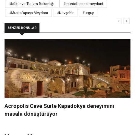
#Kültür ve Turizm Bakanlığı
#mustafapasa-meydani
#Mustafapaşa Meydanı
#Nevşehir
#urgup
BENZER KONULAR
Acropolis Cave Suite Kapadokya deneyimini
masala dönüştürüyor