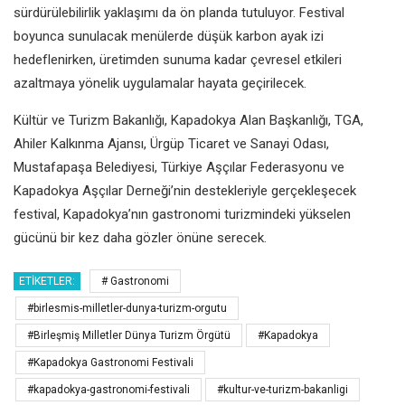
sürdürülebilirlik yaklaşımı da ön planda tutuluyor. Festival
boyunca sunulacak menülerde düşük karbon ayak izi
hedeflenirken, üretimden sunuma kadar çevresel etkileri
azaltmaya yönelik uygulamalar hayata geçirilecek.
Kültür ve Turizm Bakanlığı, Kapadokya Alan Başkanlığı, TGA,
Ahiler Kalkınma Ajansı, Ürgüp Ticaret ve Sanayi Odası,
Mustafapaşa Belediyesi, Türkiye Aşçılar Federasyonu ve
Kapadokya Aşçılar Derneği’nin destekleriyle gerçekleşecek
festival, Kapadokya’nın gastronomi turizmindeki yükselen
gücünü bir kez daha gözler önüne serecek.
ETIKETLER:
# Gastronomi
#birlesmis-milletler-dunya-turizm-orgutu
#Birleşmiş Milletler Dünya Turizm Örgütü
#Kapadokya
#Kapadokya Gastronomi Festivali
#kapadokya-gastronomi-festivali
#kultur-ve-turizm-bakanligi