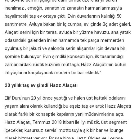
inanılmaz , emeğin, sanatın ve zanaatın harmanlanmasıyla
hayalimdeki taş ev ortaya çıktı. Evin duvarlarının kalınlığı 50
santimetre. Avluya bakan bir iç cumba, ev içinde üç adet galeri,
Alaçatı serini için bir teras, avluda bir yüzme havuzu, ana yatak
odasındaki galeriden inilen hamamda tek parça mermerden
oyulmuş bir jakuzi ve salonda serin akşamlar için devasa bir
şömine bulunuyor. Evin şimdiki konsepti için, ilk tasarlandığı
zamanlardaki rustik kuzineli mutfağa, Hazz Alaçatı'nın bütün
ihtiyaçlarını karşılayacak modern bir bar ekledik."
20 yıllık taş ev şimdi Hazz Alaçatı
Elif Duru‘nun 20 yıl önce yaptığı ve halen üst kattaki odalarını
yaşam alanı olarak kullandığı bu eşsiz taş ev artık Hazz Alaçatı
olarak farklı bir konseptle kapılarını yeni müdavimlerine açtı.
Hazz Alaçatı, Temmuz 2018 itibarı ile 'iyi müzik, üst segment
içecekler, kusursuz servis' mottosuyla şık bir bar ve lounge
olarak hizmet veriyor. Bossa Nova, Jazz, Oldies ve Lounge