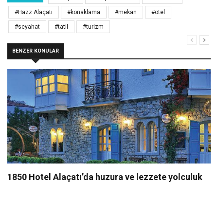
#Hazz Alaçatı
#konaklama
#mekan
#otel
#seyahat
#tatil
#turizm
BENZER KONULAR
1850 Hotel Alaçatı’da huzura ve lezzete yolculuk