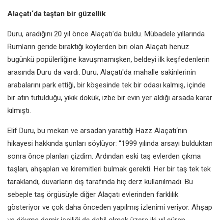
Alaçatı‘da taştan bir güzellik
Duru, aradığını 20 yıl önce Alaçatı'da buldu. Mübadele yıllarında
Rumların geride bıraktığı köylerden biri olan Alaçatı henüz
bugünkü popülerliğine kavuşmamışken, beldeyi ilk keşfedenlerin
arasında Duru da vardı. Duru, Alaçatı'da mahalle sakinlerinin
arabalarını park ettiği, bir köşesinde tek bir odası kalmış, içinde
bir atın tutulduğu, yıkık dökük, izbe bir evin yer aldığı arsada karar
kılmıştı.
Elif Duru, bu mekan ve arsadan yarattığı Hazz Alaçatı‘nın
hikayesi hakkında şunları söylüyor: “1999 yılında arsayı bulduktan
sonra önce planları çizdim. Ardından eski taş evlerden çıkma
taşları, ahşapları ve kiremitleri bulmak gerekti. Her bir taş tek tek
taraklandı, duvarların dış tarafında hiç derz kullanılmadı. Bu
sebeple taş örgüsüyle diğer Alaçatı evlerinden farklılık
gösteriyor ve çok daha önceden yapılmış izlenimi veriyor. Ahşap
ve dövme demir işçiliği de dahil olmak üzere iki yıl süren