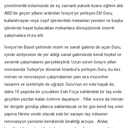
yönetmenlik bölümünde de eş zamanlı yüksek lisans eğitimi aldı.
ABD‘de geçen yılların ardından İsviçre‘ye yerleşen Elif Duru,
kullanılmayan veya zayıf işlevlerdeki mekanları yeniden ve başka
işlevlerde hayat bulacakları mekanlara dönüştürerek önemli
çalışmalara imza attı.
İsviçre'nin Basel şehrinde resim ve sanat galerisi de açan Duru,
içinde atölyesinin de yer aldığı sanat galerisinde kendi heykel ve
seramik çalışmalarını gerçekleştirdi. Uzun süren İsviçre yılları
sonrasında Türkiye’ye dönerek İstanbul'a yerleşen Duru, bu kez
mimari ve renovasyon çalışmalarının yanı sıra mücevher
tasarımı ve üretimiyle de uğraştı. Duru'nun en eski hayali de,
daha 10 yaşında bir çocukken Eski Foça sahilindeki bir taş evde
geçirilen yazdan kalan özleme dayanıyor... Yıllar sonra da mimari
bir dergide görülüp yıllarca saklanılacak ve bir gün kendi taş evini
yapma fikrine vesile olacak eski bir sarayın taş odasının
renovasyon yazısının kendisinde bıraktığı arzuya... Anılar,