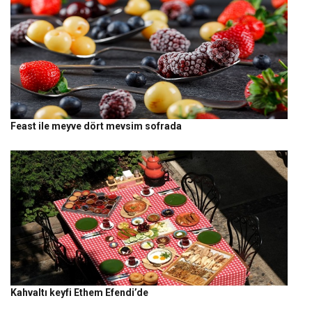
Feast ile meyve dört mevsim sofrada
Kahvaltı keyfi Ethem Efendi’de