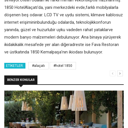
1850 HotelAlaçatı’da, yani merkezdeki evde,farklı mobilyalarla
döşenen beş odavar. LCD TV ve uydu sistemi, klimave kablosuz
internet erişimininbulunduğu odalarda, teknolojikkonforun
yanında, güzel ve huzurlubir uyku vadeden rahat yataklarve
modern banyo malzemeleri debulunuyor. Ana binaya yürüyerek
ikidakikalık mesafede yer alan diğeradreste ise Fava Restoran
ve üstkatında 1850 Kemalpaşa’nın ikiodası bulunuyor.
ETIKETLER:
#alaçatı
#hotel 1850
BENZER KONULAR