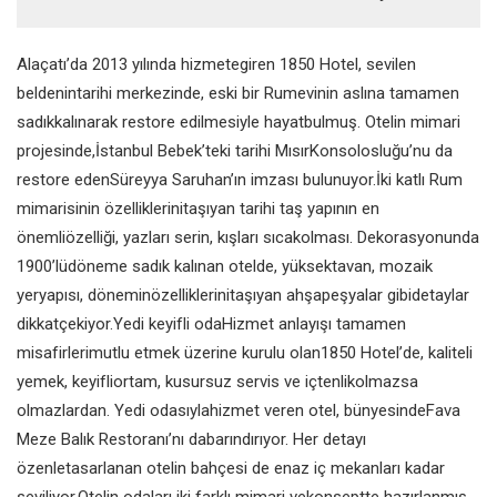
Alaçatı’da 2013 yılında hizmetegiren 1850 Hotel, sevilen
beldenintarihi merkezinde, eski bir Rumevinin aslına tamamen
sadıkkalınarak restore edilmesiyle hayatbulmuş. Otelin mimari
projesinde,İstanbul Bebek’teki tarihi MısırKonsolosluğu’nu da
restore edenSüreyya Saruhan’ın imzası bulunuyor.İki katlı Rum
mimarisinin özelliklerinitaşıyan tarihi taş yapının en
önemliözelliği, yazları serin, kışları sıcakolması. Dekorasyonunda
1900’lüdöneme sadık kalınan otelde, yüksektavan, mozaik
yeryapısı, döneminözelliklerinitaşıyan ahşapeşyalar gibidetaylar
dikkatçekiyor.Yedi keyifli odaHizmet anlayışı tamamen
misafirlerimutlu etmek üzerine kurulu olan1850 Hotel’de, kaliteli
yemek, keyifliortam, kusursuz servis ve içtenlikolmazsa
olmazlardan. Yedi odasıylahizmet veren otel, bünyesindeFava
Meze Balık Restoranı’nı dabarındırıyor. Her detayı
özenletasarlanan otelin bahçesi de enaz iç mekanları kadar
seviliyor.Otelin odaları iki farklı mimari vekonseptte hazırlanmış.