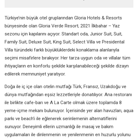
Türkiye’nin büyük otel gruplarından Gloria Hotels & Resorts
bünyesinde olan Gloria Verde Resort; 2021 İlkbahar – Yaz
sezonu için kapılarını açıyor. Standart oda, Junior Suit, Suit,
Family Suit, Deluxe Suit, King Suit, Select Villa ve Presidental
Villa türündeki farklı büyüklüklerdeki konaklama alanlarıyla
seçimi misafirlere bırakıyor. Her tarza uygun oda ve villalar tüm
ihtiyaçların en konforlu şekilde karşılanabileceği şekilde dizayn
edilerek memnuniyet yaratıyor.
Doğa ile iç içe olan otelin mutfağı Türk, Fransız, Uzakdoğu ve
dünya mutfağından eşsiz lezzetleriyle donatılıyor. Ana restoranı
ile birlikte cafe-barı ve A La Carte olmak üzere toplamda 8
yeme-içme mekanı bulunuyor. İçerisinde yer alan havuzları, aqua
parkı ve beach’i ile eğlenerek serinlemenin alternatiflerini
sunuyor. Deneyimli ellerin uzmanlığı ile masaj ve bakım
uygulamaları ile dinlenmenin ve yenilenmenin en huzurlu yolunu