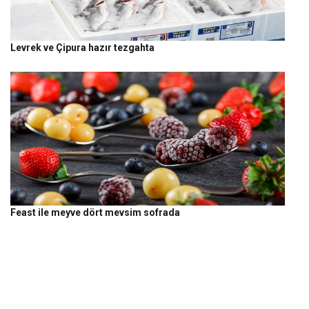
Levrek ve Çipura hazır tezgahta
Feast ile meyve dört mevsim sofrada