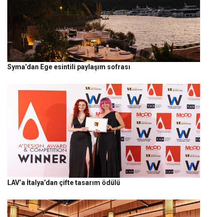
Syma’dan Ege esintili paylaşım sofrası
LAV’a İtalya’dan çifte tasarım ödülü