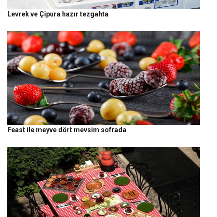
Levrek ve Çipura hazır tezgahta
Feast ile meyve dört mevsim sofrada