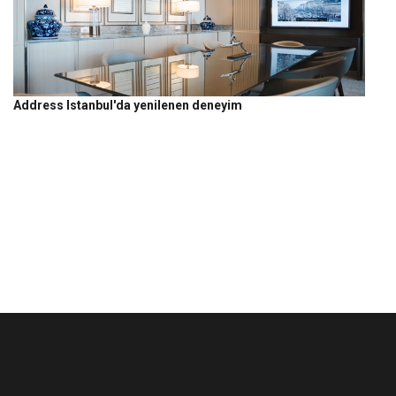
Address Istanbul'da yenilenen deneyim