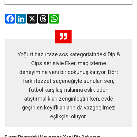
Facebook
LinkedIn
X
Threads
WhatsApp
Yoğurt bazlı taze sos kategorisindeki Dip &
Cips serisiyle Eker, maç izleme
deneyimine yeni bir dokunuş katıyor. Dört
farklı lezzet seçeneğiyle sunulan seri,
futbol karşılaşmalarına eşlik eden
atıştırmalıkları zenginleştirirken, evde
geçirilen keyifli anların da vazgeçilmez
eşlikçisi oluyor.
Ekran Başındaki Heyecana Yeni Bir Dokunuş