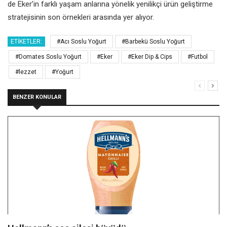
de Eker’in farklı yaşam anlarına yönelik yenilikçi ürün geliştirme
stratejisinin son örnekleri arasında yer alıyor.
ETIKETLER:
#Acı Soslu Yoğurt
#Barbekü Soslu Yoğurt
#Domates Soslu Yoğurt
#Eker
#Eker Dip & Cips
#Futbol
#lezzet
#Yoğurt
BENZER KONULAR