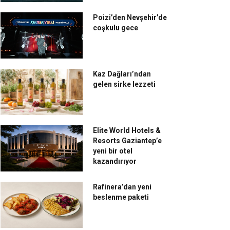
Poizi’den Nevşehir’de
coşkulu gece
Kaz Dağları’ndan
mazan’ın ruhunu
Hilton İstanbul
gelen sirke lezzeti
tana’da yaşayın
Bomonti'den Ramazan'da
her güne özel mönü
Elite World Hotels &
Resorts Gaziantep’e
yeni bir otel
kazandırıyor
Rafinera’dan yeni
beslenme paketi