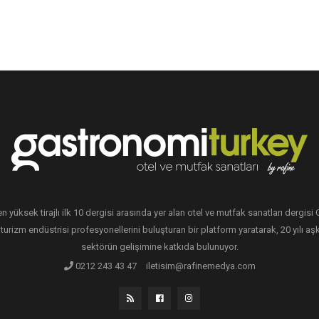
en yüksek tirajlı ilk 10 dergisi arasında yer alan otel ve mutfak sanatları dergis
 turizm endüstrisi profesyonellerini buluşturan bir platform yaratarak, 20 yılı aşk
sektörün gelişimine katkıda bulunuyor.
0212 243 43 47
iletisim@rafinemedya.com