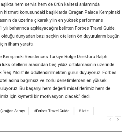
 başlıkta hem servis hem de ürün kalitesi anlamında
ların hizmeti konusundaki başlıklarda Çırağan Palace Kempinski
asının da üzerine çıkarak yılın en yüksek performans
21 yılı baharında açıklayacağını belirten Forbes Travel Guide,
 olduğu dünyadan bazı seçkin otellerin ön duyurularını bugün
çin ilham yarattı.
e Kempinski Residences Türkiye Bölge Direktörü Ralph
ı lüks otellerin arasından beş yıldız ortalamasının üzerinde
k ‘Beş Yıldız’ ile ödüllendirilmekten gurur duyuyoruz. Forbes
otel adına bağımsız ve zorlu denetimlerden en yüksek
buluyoruz. Bu başarıyı hem değerli misafirlerimiz hem de
miz için kıymetli bir motivasyon olacak.” dedi.
Çırağan Sarayı
#Forbes Travel Guide
#Hotel