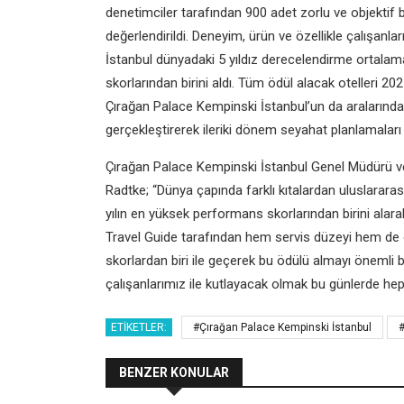
denetimciler tarafından 900 adet zorlu ve objektif
değerlendirildi. Deneyim, ürün ve özellikle çalışan
İstanbul dünyadaki 5 yıldız derecelendirme ortalam
skorlarından birini aldı. Tüm ödül alacak otelleri 20
Çırağan Palace Kempinski İstanbul’un da aralarında
gerçekleştirerek ileriki dönem seyahat planlamaları i
Çırağan Palace Kempinski İstanbul Genel Müdürü v
Radtke; “Dünya çapında farklı kıtalardan uluslararas
yılın en yüksek performans skorlarından birini alara
Travel Guide tarafından hem servis düzeyi hem de 
skorlardan biri ile geçerek bu ödülü almayı önemli 
çalışanlarımız ile kutlayacak olmak bu günlerde hepi
ETIKETLER:
#Çırağan Palace Kempinski İstanbul
#
BENZER KONULAR