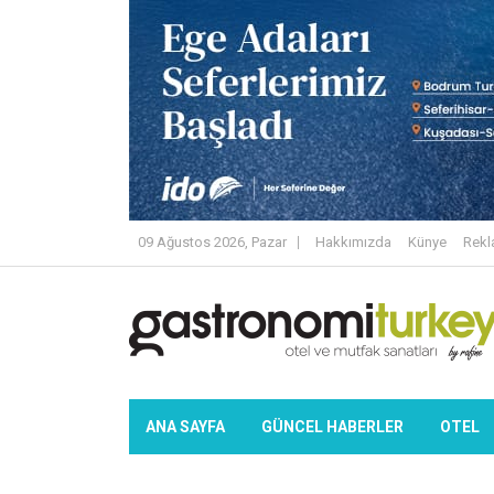
09 Ağustos 2026, Pazar
Hakkımızda
Künye
Rek
ANA SAYFA
GÜNCEL HABERLER
OTEL