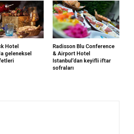
k Hotel
Radisson Blu Conference
Ra
da geleneksel
& Airport Hotel
Ro
fetleri
Istanbul’dan keyifli iftar
sofraları