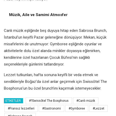
Müzik, Aile ve Samimi Atmosfer
Canlı müzik eşliğinde beş duyuya hitap eden Sabrosa Brunch,
İstanbul'un keyifli Pazar geleneğine dönüşüyor. Mekan, küçük
misafirlerini de unutmuyor: Gymboree eşliğinde oyunlar ve
aktivitelerle dolu özel alanda minikler doyasıya eğlenirken,
kendilerine özel hazırlanan Çocuk Büfesi’nin sağlıklı
seçenekleriyle günlerini tatlandırıyor.
Lezzet tutkunları, hafta sonuna keyifli bir veda etmek ve
sevdikleriyle Boğaz'da özel anlar geçirmek için Swissôtel The
Bosphorus’un bu özel brunch’ını kaçırmak istemeyecekler.
ETIKETLER:
#?Swissôtel The Bosphorus
#Canlı müzik
#Fransız lezzetleri
#Gastronomi
#Gymboree
#Lezzet