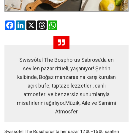
Facebook
LinkedIn
X
Threads
WhatsApp
Swissôtel The Bosphorus Sabrosa’da en
sevilen pazar ritüeli, yaşanıyor! Şehrin
kalbinde, Boğaz manzarasına karşı kurulan
açık büfe; taptaze lezzetleri, canlı
atmosferi ve benzersiz sunumlarıyla
misafirlerini ağırlıyor.Müzik, Aile ve Samimi
Atmosfer
Swissôtel The Bosphorus’ta her pazar
12.00–15.00
saatleri