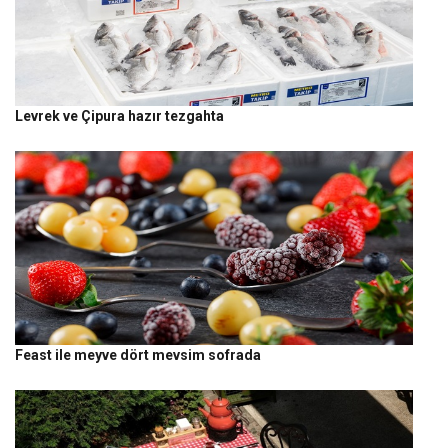
Levrek ve Çipura hazır tezgahta
Feast ile meyve dört mevsim sofrada