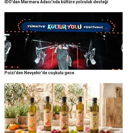
İDO’dan Marmara Adası’nda kültüre yolculuk desteği
Poizi’den Nevşehir’de coşkulu gece