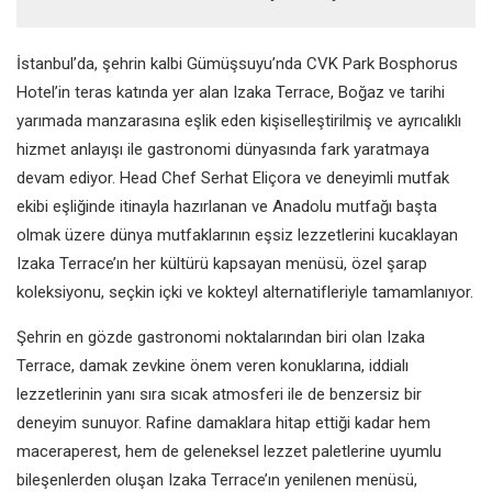
İstanbul’da, şehrin kalbi Gümüşsuyu’nda CVK Park Bosphorus
Hotel’in teras katında yer alan Izaka Terrace, Boğaz ve tarihi
yarımada manzarasına eşlik eden kişiselleştirilmiş ve ayrıcalıklı
hizmet anlayışı ile gastronomi dünyasında fark yaratmaya
devam ediyor. Head Chef Serhat Eliçora ve deneyimli mutfak
ekibi eşliğinde itinayla hazırlanan ve Anadolu mutfağı başta
olmak üzere dünya mutfaklarının eşsiz lezzetlerini kucaklayan
Izaka Terrace’ın her kültürü kapsayan menüsü, özel şarap
koleksiyonu, seçkin içki ve kokteyl alternatifleriyle tamamlanıyor.
Şehrin en gözde gastronomi noktalarından biri olan Izaka
Terrace, damak zevkine önem veren konuklarına, iddialı
lezzetlerinin yanı sıra sıcak atmosferi ile de benzersiz bir
deneyim sunuyor. Rafine damaklara hitap ettiği kadar hem
maceraperest, hem de geleneksel lezzet paletlerine uyumlu
bileşenlerden oluşan Izaka Terrace’ın yenilenen menüsü,