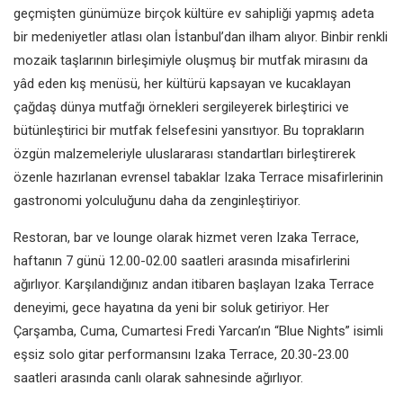
geçmişten günümüze birçok kültüre ev sahipliği yapmış adeta
bir medeniyetler atlası olan İstanbul’dan ilham alıyor. Binbir renkli
mozaik taşlarının birleşimiyle oluşmuş bir mutfak mirasını da
yâd eden kış menüsü, her kültürü kapsayan ve kucaklayan
çağdaş dünya mutfağı örnekleri sergileyerek birleştirici ve
bütünleştirici bir mutfak felsefesini yansıtıyor. Bu toprakların
özgün malzemeleriyle uluslararası standartları birleştirerek
özenle hazırlanan evrensel tabaklar Izaka Terrace misafirlerinin
gastronomi yolculuğunu daha da zenginleştiriyor.
Restoran, bar ve lounge olarak hizmet veren Izaka Terrace,
haftanın 7 günü 12.00-02.00 saatleri arasında misafirlerini
ağırlıyor. Karşılandığınız andan itibaren başlayan Izaka Terrace
deneyimi, gece hayatına da yeni bir soluk getiriyor. Her
Çarşamba, Cuma, Cumartesi Fredi Yarcan’ın “Blue Nights” isimli
eşsiz solo gitar performansını Izaka Terrace, 20.30-23.00
saatleri arasında canlı olarak sahnesinde ağırlıyor.